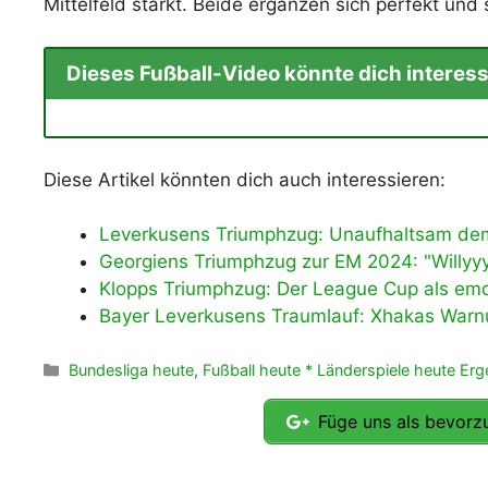
Mittelfeld stärkt. Beide ergänzen sich perfekt und
Dieses Fußball-Video könnte dich interess
Diese Artikel könnten dich auch interessieren:
Leverkusens Triumphzug: Unaufhaltsam dem
Georgiens Triumphzug zur EM 2024: "Willyyy
Klopps Triumphzug: Der League Cup als emot
Bayer Leverkusens Traumlauf: Xhakas Warn
Kategorien
Bundesliga heute
,
Fußball heute * Länderspiele heute Er
Füge uns als bevorzu