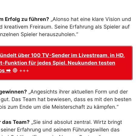
m Erfolg zu führen?
„Alonso hat eine klare Vision und
nd kreativem Freiraum. Seine Erfahrung als Spieler auf
nzelnen Spieler herauszuholen.“
ündelt über 100 TV-Sender im Livestream, in HD,
t-Funktion für jedes Spiel. Neukunden testen
os ➡️
🔴 +++
l gewinnen?
„Angesichts ihrer aktuellen Form und der
gut. Das Team hat bewiesen, dass es mit den besten
bis zum Ende um die Meisterschaft zu kämpfen.“
ür das Team?
„Sie sind absolut zentral. Wirtz bringt
t seiner Erfahrung und seinem Führungswillen das