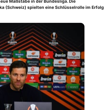
eue Maßstäbe in der Bundesliga. Die
lplan Excel – kostenlos
ka (Schweiz) spielten eine Schlüsselrolle im Erfolg
 automatisch ausfüllen