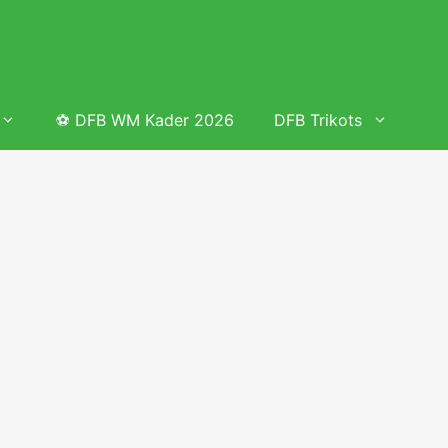
⚽ DFB WM Kader 2026
DFB Trikots
 & Tabelle
Frauenfußball heute
Deutschland Frauen Fußball Nationalmannschaft
 & Tabelle
Deutschland Frauen Länderspiele 2026 – DFB Spielplan
2026
lplan &
Deutschland Frauen Länderspiele 2025 – DFB Spielplan
2025
lplan &
Deutsche Frauen Nationalmannschaft DFB Kader 2025 &
Erfolge
elplan &