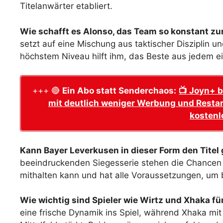
Titelanwärter etabliert.
Wie schafft es Alonso, das Team so konstant zu
setzt auf eine Mischung aus taktischer Disziplin u
höchstem Niveau hilft ihm, das Beste aus jedem ei
+++ 🔴
Ein Abo statt Senderchaos:
📺 Joyn+ b
mit deutlich weniger Werbung und Restar
kostenl
Kann Bayer Leverkusen in dieser Form den Tite
beeindruckenden Siegesserie stehen die Chancen 
mithalten kann und hat alle Voraussetzungen, um 
Wie wichtig sind Spieler wie Wirtz und Xhaka f
eine frische Dynamik ins Spiel, während Xhaka mi