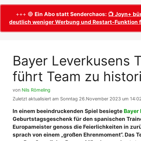
WM 2026 Sech
Termine, Ans
Wer wird Fußball-Weltmeister 2026?
+++ 🔴
Ein Abo statt Senderchaos:
📺 Joyn+ bü
deutlich weniger Werbung und Restart-Funktion f
WM 2026 Acht
Alle WM 2026 Trainer
Termine, Ans
Panini WM 2026 Sticker
WM 2026 Vier
Spielorte, T
Panini WM 2026 Stickerkollektion
Bayer Leverkusens 
WM 2026 Halb
Alle Fußball Weltmeister
Anstoßzeiten
führt Team zu histor
Adidas Trionda: offizielle WM 2026
WM 2026 Spie
Spielball
Spielort Mia
Alle Nationalspieler der FIFA Fußball WM
von
Nils Römeling
WM 2026 Fina
2026
Zuletzt aktualisiert am Sonntag 26.November 2023 um 14:02
Weltmeister, 
WM 2026 Qualifikation in Europa: Tabelle
In einem beeindruckenden Spiel besiegte
Bayer
Fußball WM 
& Spielplan
Geburtstagsgeschenk für den spanischen Traine
Ausfüllen &
Europameister genoss die Feierlichkeiten in zur
Fußball WM 20
sprach von einem „großen Ehrenmoment“. Das Tea
PDF zum Dow