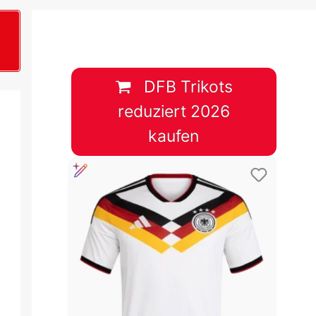
B
plan &
lplan &
DFB Trikots
reduziert 2026
lplan &
kaufen
 & Tabelle
 & Tabelle
 & Tabelle
 & Tabelle