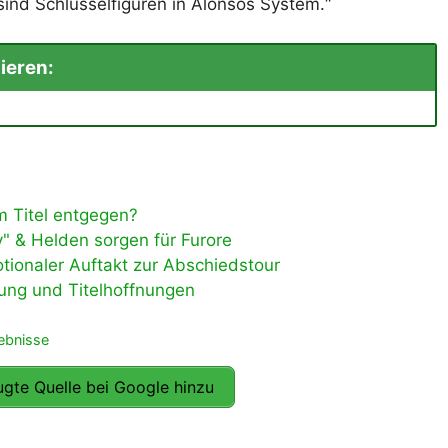
 sind Schlüsselfiguren in Alonsos System.“
ieren:
 Titel entgegen?
" & Helden sorgen für Furore
ionaler Auftakt zur Abschiedstour
ung und Titelhoffnungen
gebnisse
gte Quelle bei Google hinzu