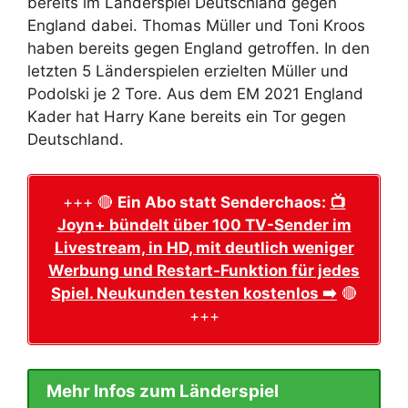
bereits im Länderspiel Deutschland gegen
England dabei. Thomas Müller und Toni Kroos
haben bereits gegen England getroffen. In den
letzten 5 Länderspielen erzielten Müller und
Podolski je 2 Tore. Aus dem EM 2021 England
Kader hat Harry Kane bereits ein Tor gegen
Deutschland.
+++ 🔴
Ein Abo statt Senderchaos:
📺
Joyn+ bündelt über 100 TV-Sender im
Livestream, in HD, mit deutlich weniger
Werbung und Restart-Funktion für jedes
Spiel. Neukunden testen kostenlos ➡️
🔴
+++
Mehr Infos zum Länderspiel