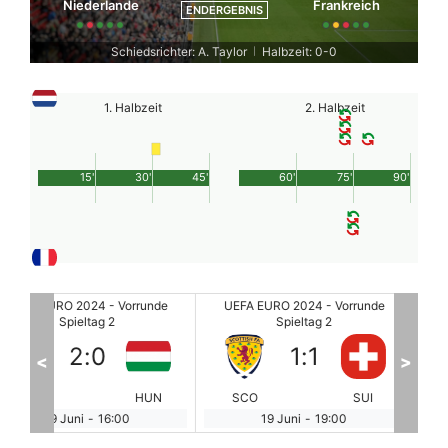
Niederlande
Frankreich
ENDERGEBNIS
Schiedsrichter: A. Taylor
Halbzeit: 0-0
|
1. Halbzeit
2. Halbzeit
15'
30'
45'
60'
75'
90'
unde
UEFA EURO 2024 - Vorrunde
UEFA EURO 2024 - Vorrun
Spieltag 2
Spieltag 2
1
:
1
1
:
1
<
>
HUN
SCO
SUI
SVN
SR
19 Juni
-
19:00
20 Juni
-
13:00