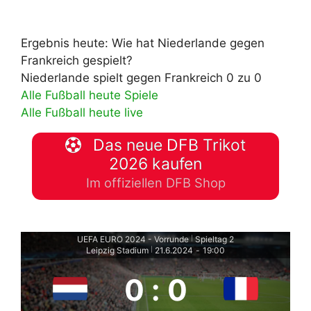
Ergebnis heute: Wie hat Niederlande gegen
Frankreich gespielt?
Niederlande spielt gegen Frankreich 0 zu 0
Alle Fußball heute Spiele
Alle Fußball heute live
Das neue DFB Trikot
2026 kaufen
Im offiziellen DFB Shop
UEFA EURO 2024 - Vorrunde
Spieltag 2
|
Leipzig Stadium
21.6.2024
-
19:00
|
0
:
0