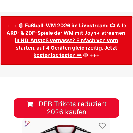
+++ 🔴
Fußball-WM 2026 im Livestream:
📺 Alle
ARD- & ZDF-Spiele der WM mit Joyn+ streamen:
in HD, Anstoß verpasst? Einfach von vorn
starten, auf 4 Geräten gleichzeitig. Jetzt
kostenlos testen ➡️
🔴 +++
DFB Trikots reduziert
2026 kaufen