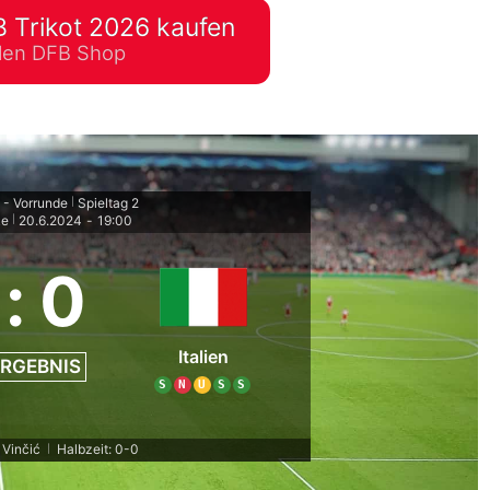
 Trikot 2026 kaufen
lplan Excel – kostenlos
ellen DFB Shop
 automatisch ausfüllen
- Vorrunde
Spieltag 2
|
ke
20.6.2024
-
19:00
|
:
0
Italien
RGEBNIS
S
N
U
S
S
 Vinčić
Halbzeit: 0-0
|