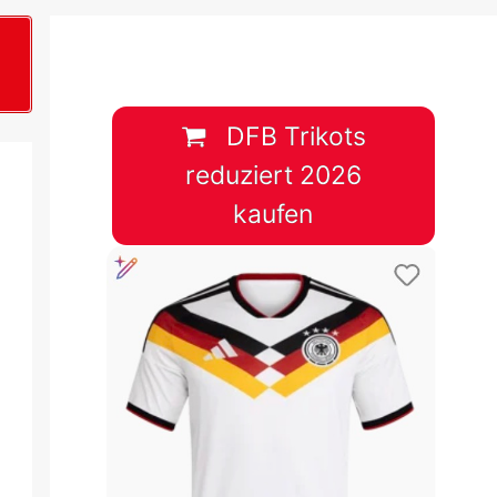
B
plan &
lplan &
DFB Trikots
reduziert 2026
lplan &
kaufen
 & Tabelle
 & Tabelle
 & Tabelle
 & Tabelle