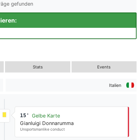
träge gefunden
ieren:
Stats
Events
Italien
15'
Gelbe Karte
Gianluigi Donnarumma
Unsportsmanlike conduct