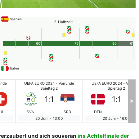
Spanien
2. Halbzeit
60'
75'
90'
6'
Italien
unde
UEFA EURO 2024 - Vorrunde
UEFA EURO 2024 - Vorrun
Spieltag 2
Spieltag 2
1
:
1
1
:
1
>
UI
SVN
SRB
DEN
ENG
20 Juni
-
13:00
20 Juni
-
16:00
 verzaubert und sich souverän
ins Achtelfinale der