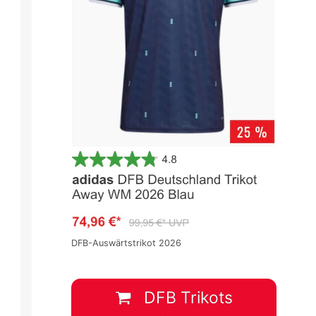
de
UEFA EURO 2024 - Vorrunde
UEFA EURO 2024 - Vorrunde
Spieltag 2
Spieltag 2
1
:
0
1
:
2
DFB-Auswärtstrikot 2026
ESP
ITA
SVK
UKR
20 Juni
-
19:00
21 Juni
-
13:00
DFB Trikots