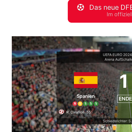
Das neue DFB
WM 2026 Spie
Im offizi
downloaden &
UEFA EURO 2024 
Arena AufSchal
1
Spanien
ENDE
N
U
S
S
S
R. Calafiori
55'
Schiedsrichter: S.