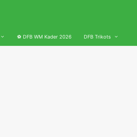
⚽ DFB WM Kader 2026
DFB Trikots
 & Tabelle
Frauenfußball heute
Deutschland Frauen Fußball Nationalmannschaft
 & Tabelle
Deutschland Frauen Länderspiele 2026 – DFB Spielplan
2026
lplan &
Deutschland Frauen Länderspiele 2025 – DFB Spielplan
2025
lplan &
Deutsche Frauen Nationalmannschaft DFB Kader 2025 &
Erfolge
elplan &