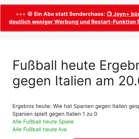
WM 2026 Sech
Termine, Ans
Wer wird Fußball-Weltmeister 2026?
+++ 🔴
Ein Abo statt Senderchaos:
📺 Joyn+ bü
deutlich weniger Werbung und Restart-Funktion f
WM 2026 Acht
Alle WM 2026 Trainer
Termine, Ans
Panini WM 2026 Sticker
WM 2026 Vier
Spielorte, T
Panini WM 2026 Stickerkollektion
WM 2026 Halb
Alle Fußball Weltmeister
Fußball heute Ergebn
Anstoßzeiten
Adidas Trionda: offizielle WM 2026
gegen Italien am 20
WM 2026 Spie
Spielball
Spielort Mia
Alle Nationalspieler der FIFA Fußball WM
WM 2026 Fina
2026
Weltmeister, 
Ergebnis heute: Wie hat Spanien gegen Italien gesp
WM 2026 Qualifikation in Europa: Tabelle
Fußball WM 
& Spielplan
Spanien spielt gegen Italien 1 zu 0
Ausfüllen &
Alle Fußball heute Spiele
Alle Fußball heute live
Fußball WM 20
PDF zum Dow