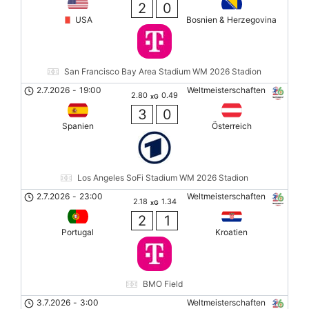
2
0
USA
Bosnien & Herzegovina
San Francisco Bay Area Stadium WM 2026 Stadion
2.7.2026
-
19:00
Weltmeisterschaften
2.80
0.49
xG
3
0
Spanien
Österreich
Los Angeles SoFi Stadium WM 2026 Stadion
2.7.2026
-
23:00
Weltmeisterschaften
2.18
1.34
xG
2
1
Portugal
Kroatien
BMO Field
3.7.2026
-
3:00
Weltmeisterschaften