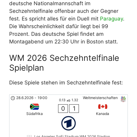
deutsche Nationalmannschaft im
Sechzehntelfinale offenbar auch der Gegner
fest. Es spricht alles für ein Duell mit
Paraguay
.
Die Wahrscheinlichkeit dafür liegt bei 99
Prozent. Das deutsche Spiel findet am
Montagabend um 22:30 Uhr in Boston statt.
WM 2026 Sechzehntelfinale
Spielplan
Diese Spiele stehen im Sechzehntelfinale fest:
28.6.2026
-
19:00
Weltmeisterschaften
0.13
1.32
xG
0
1
Südafrika
Kanada
Los Angeles SoFi Stadium WM 2026 Stadion