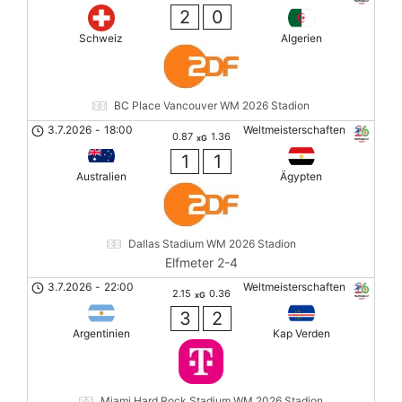
2
0
Schweiz
Algerien
BC Place Vancouver WM 2026 Stadion
3.7.2026
-
18:00
Weltmeisterschaften
0.87
1.36
xG
1
1
Australien
Ägypten
Dallas Stadium WM 2026 Stadion
Elfmeter 2-4
3.7.2026
-
22:00
Weltmeisterschaften
2.15
0.36
xG
3
2
Argentinien
Kap Verden
Miami Hard Rock Stadium WM 2026 Stadion