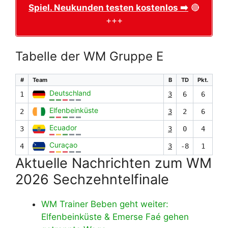
Spiel. Neukunden testen kostenlos ➡️
🔴
+++
Tabelle der WM Gruppe E
#
Team
B
TD
Pkt.
Deutschland
1
3
6
6
Elfenbeinküste
2
3
2
6
Ecuador
3
3
0
4
Curaçao
4
3
-8
1
Aktuelle Nachrichten zum WM
2026 Sechzehntelfinale
WM Trainer Beben geht weiter:
Elfenbeinküste & Emerse Faé gehen