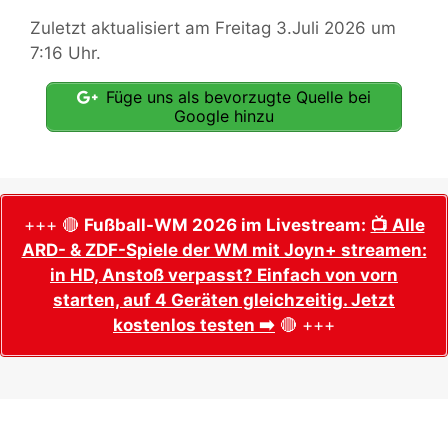
Zuletzt aktualisiert am Freitag 3.Juli 2026 um
7:16 Uhr.
Füge uns als bevorzugte Quelle bei
Google hinzu
+++ 🔴
Fußball-WM 2026 im Livestream:
📺 Alle
ARD- & ZDF-Spiele der WM mit Joyn+ streamen:
in HD, Anstoß verpasst? Einfach von vorn
starten, auf 4 Geräten gleichzeitig. Jetzt
kostenlos testen ➡️
🔴 +++