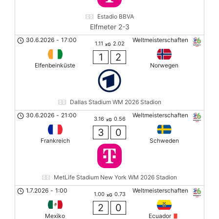
Estadio BBVA
Elfmeter 2-3
30.6.2026
-
17:00
Weltmeisterschaften
1.11
2.02
xG
1
2
Elfenbeinküste
Norwegen
Dallas Stadium WM 2026 Stadion
30.6.2026
-
21:00
Weltmeisterschaften
3.16
0.56
xG
3
0
Frankreich
Schweden
MetLife Stadium New York WM 2026 Stadion
1.7.2026
-
1:00
Weltmeisterschaften
1.00
0.73
xG
2
0
Mexiko
Ecuador