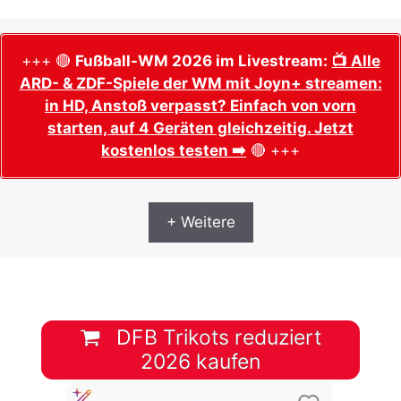
+++ 🔴
Fußball-WM 2026 im Livestream:
📺 Alle
ARD- & ZDF-Spiele der WM mit Joyn+ streamen:
in HD, Anstoß verpasst? Einfach von vorn
starten, auf 4 Geräten gleichzeitig. Jetzt
kostenlos testen ➡️
🔴 +++
+ Weitere
DFB Trikots reduziert
2026 kaufen