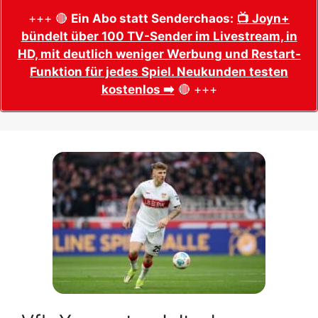
+++ 🔴
Ein Abo statt Senderchaos:
📺 Joyn+
bündelt über 100 TV-Sender im Livestream, in
HD, mit deutlich weniger Werbung und Restart-
Funktion für jedes Spiel. Neukunden testen
kostenlos ➡️
🔴 +++