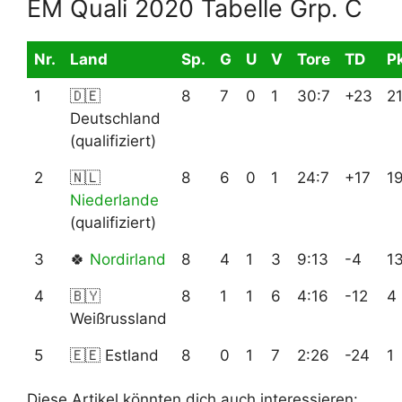
EM Quali 2020 Tabelle Grp. C
Nr.
Land
Sp.
G
U
V
Tore
TD
Pk
1
🇩🇪
8
7
0
1
30:7
+23
2
Deutschland
(qualifiziert)
2
🇳🇱
8
6
0
1
24:7
+17
1
Niederlande
(qualifiziert)
3
🍀
Nordirland
8
4
1
3
9:13
-4
1
4
🇧🇾
8
1
1
6
4:16
-12
4
Weißrussland
5
🇪🇪 Estland
8
0
1
7
2:26
-24
1
Diese Artikel könnten dich auch interessieren: