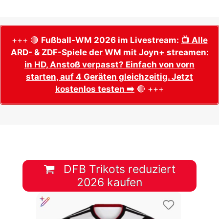
+++ 🔴
Fußball-WM 2026 im Livestream:
📺 Alle
ARD- & ZDF-Spiele der WM mit Joyn+ streamen:
in HD, Anstoß verpasst? Einfach von vorn
starten, auf 4 Geräten gleichzeitig. Jetzt
kostenlos testen ➡️
🔴 +++
DFB Trikots reduziert
2026 kaufen