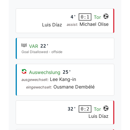
4'
Tor
0:1
Michael Olise
Luis Díaz
assist:
VAR
22'
Goal Disallowed - offside
Auswechslung
25'
Lee Kang-in
ausgewechselt:
Ousmane Dembélé
eingewechselt:
32'
Tor
0:2
Luis Díaz