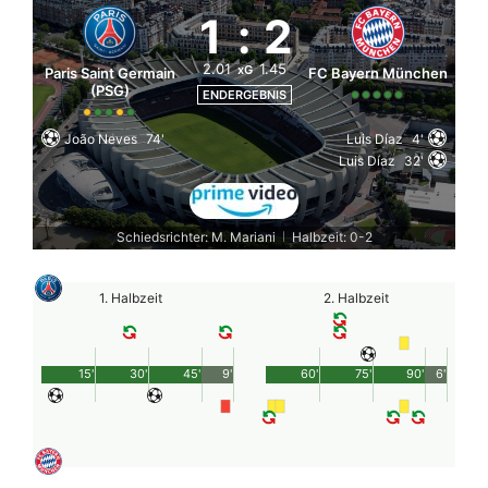
1
:
2
2.01
1.45
xG
Paris Saint Germain
FC Bayern München
(PSG)
ENDERGEBNIS
João Neves
74'
Luis Díaz
4'
Luis Díaz
32'
Schiedsrichter: M. Mariani
Halbzeit: 0-2
|
1. Halbzeit
2. Halbzeit
15'
30'
45'
9'
60'
75'
90'
6'