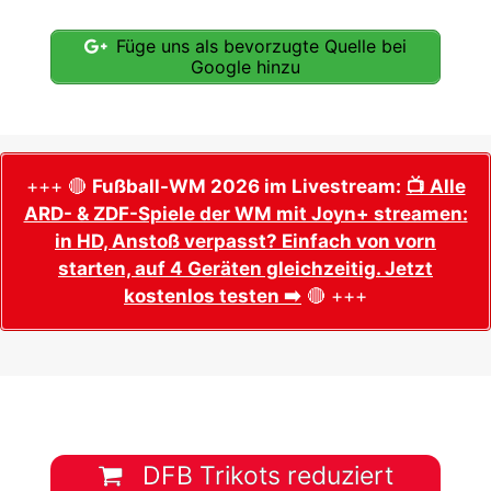
Füge uns als bevorzugte Quelle bei
Google hinzu
+++ 🔴
Fußball-WM 2026 im Livestream:
📺 Alle
ARD- & ZDF-Spiele der WM mit Joyn+ streamen:
in HD, Anstoß verpasst? Einfach von vorn
starten, auf 4 Geräten gleichzeitig. Jetzt
kostenlos testen ➡️
🔴 +++
DFB Trikots reduziert