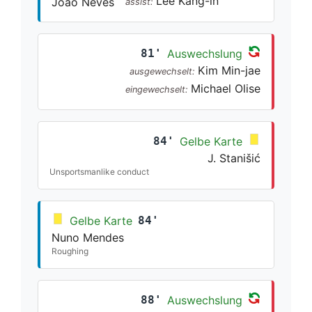
Lee Kang-in
João Neves
assist:
81'
Auswechslung
Kim Min-jae
ausgewechselt:
Michael Olise
eingewechselt:
84'
Gelbe Karte
J. Stanišić
Unsportsmanlike conduct
Gelbe Karte
84'
Nuno Mendes
Roughing
88'
Auswechslung