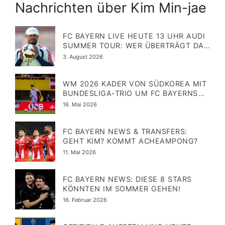
Nachrichten über Kim Min-jae
FC BAYERN LIVE HEUTE 13 UHR AUDI
SUMMER TOUR: WER ÜBERTRÄGT DAS
TESTSPIEL DER BAYERN?
Veröffentlicht
3. August 2026
am
WM 2026 KADER VON SÜDKOREA MIT
BUNDESLIGA-TRIO UM FC BAYERNS
KIM
Veröffentlicht
16. Mai 2026
am
FC BAYERN NEWS & TRANSFERS:
GEHT KIM? KOMMT ACHEAMPONG?
Veröffentlicht
11. Mai 2026
am
FC BAYERN NEWS: DIESE 8 STARS
KÖNNTEN IM SOMMER GEHEN!
Veröffentlicht
16. Februar 2026
am