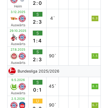
2:0
Heim
3.12.2025
S
4`
6.3
2:3
Auswärts
29.10.2025
S
1:4
Auswärts
27.8.2025
S
90`
7.5
2:3
Auswärts
Bundesliga 2025/2026
9.5.2026
S
45`
8.3
0:1
Auswärts
2.5.2026
U
90`
6.7