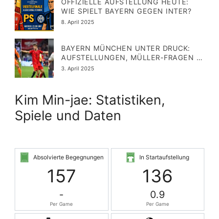
OFFIZIELLE AUFSTELLUNG HEUTE:
WIE SPIELT BAYERN GEGEN INTER?
Veröffentlicht
8. April 2025
am
BAYERN MÜNCHEN UNTER DRUCK:
AUFSTELLUNGEN, MÜLLER-FRAGEN &
DERBY GEGEN AUGSBURG
Veröffentlicht
3. April 2025
am
Kim Min-jae: Statistiken,
Spiele und Daten
Absolvierte Begegnungen
In Startaufstellung
157
136
-
0.9
Per Game
Per Game