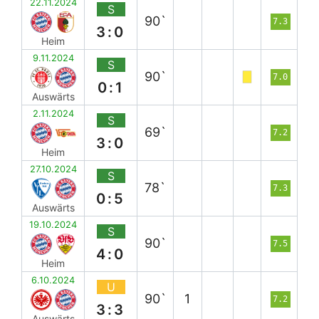
22.11.2024
S
90`
7.3
3:0
Heim
9.11.2024
S
90`
7.0
0:1
Auswärts
2.11.2024
S
69`
7.2
3:0
Heim
27.10.2024
S
78`
7.3
0:5
Auswärts
19.10.2024
S
90`
7.5
4:0
Heim
6.10.2024
U
90`
1
7.2
3:3
Auswärts