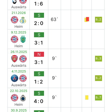
1:6
Auswärts
21.1.2026
S
63`
6.2
2:0
Heim
9.12.2025
S
3:1
Heim
26.11.2025
N
9`
6.3
3:1
Auswärts
4.11.2025
S
9`
6.2
1:2
Auswärts
22.10.2025
S
9`
6.7
4:0
Heim
30.9.2025