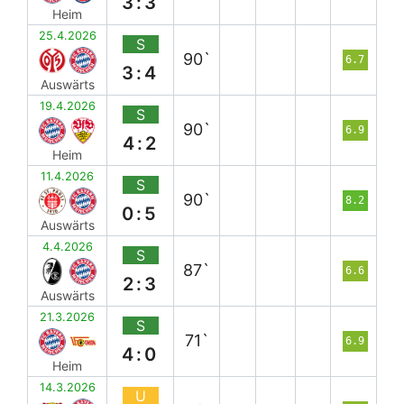
3:3
Heim
25.4.2026
S
90`
6.7
3:4
Auswärts
19.4.2026
S
90`
6.9
4:2
Heim
11.4.2026
S
90`
8.2
0:5
Auswärts
4.4.2026
S
87`
6.6
2:3
Auswärts
21.3.2026
S
71`
6.9
4:0
Heim
14.3.2026
U