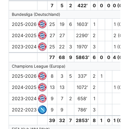
7
5
2
422′
0
0
0
0 (0)
Bundesliga (Deutschland)
2025-2026
25
19
6
1603′
1
1 (0)
2024-2025
27
27
2290′
2
2 (0)
2023-2024
25
22
3
1970′
3
1 (0)
77
68
9
5863′
6
0
0
4 (0)
Champions League (Europa)
2025-2026
8
3
5
337′
2
1
2024-2025
13
13
1072′
2
1 (0)
2023-2024
9
7
2
658′
1
2022-2023
9
9
786′
3
39
32
7
2853′
8
1
0
1 (0)