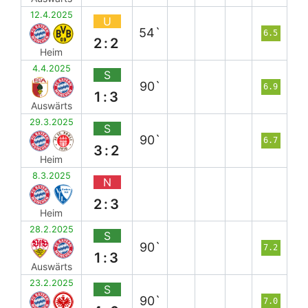
12.4.2025
U
54`
6.5
2:2
Heim
4.4.2025
S
90`
6.9
1:3
Auswärts
29.3.2025
S
90`
6.7
3:2
Heim
8.3.2025
N
2:3
Heim
28.2.2025
S
90`
7.2
1:3
Auswärts
23.2.2025
S
90`
7.0