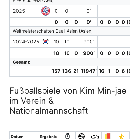
FIFA Klub WM (Welt)
2025
0
0
0′
0
0
0
0′
0
0
0
0 (0)
Weltmeisterschaften Quali Asien (Asien)
2024-2025
10
10
900′
10
10
0
900′
0
0
0
0 (0)
Gesamt:
157
136
21
11947′
16
1
0
6 (0)
Fußballspiele von Kim Min-jae
im Verein &
Nationalmannschaft
Datum
Ergebnis