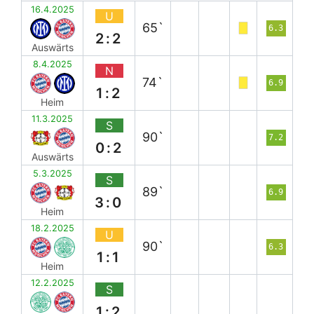
16.4.2025
U
65`
6.3
2:2
Auswärts
8.4.2025
N
74`
6.9
1:2
Heim
11.3.2025
S
90`
7.2
0:2
Auswärts
5.3.2025
S
89`
6.9
3:0
Heim
18.2.2025
U
90`
6.3
1:1
Heim
12.2.2025
S
1:2