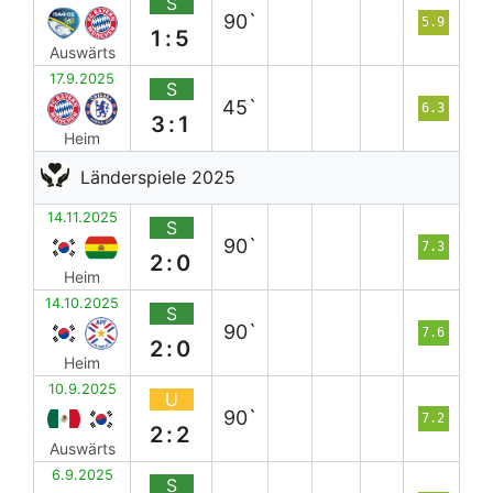
S
90`
5.9
1:5
Auswärts
17.9.2025
S
45`
6.3
3:1
Heim
Länderspiele 2025
14.11.2025
S
90`
7.3
2:0
Heim
14.10.2025
S
90`
7.6
2:0
Heim
10.9.2025
U
90`
7.2
2:2
Auswärts
6.9.2025
S