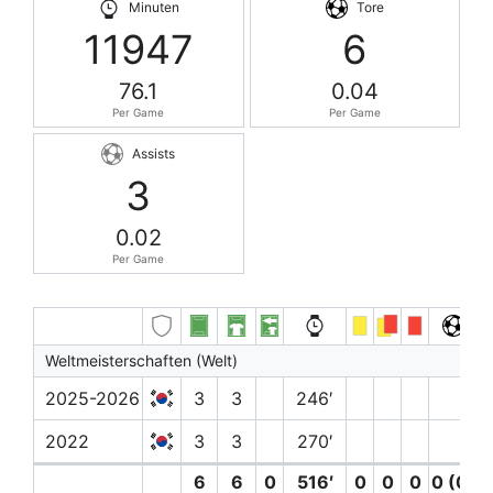
Minuten
Tore
11947
6
76.1
0.04
Per Game
Per Game
Assists
3
0.02
Per Game
Weltmeisterschaften (Welt)
2025-2026
3
3
246′
2022
3
3
270′
6
6
0
516′
0
0
0
0 (0)