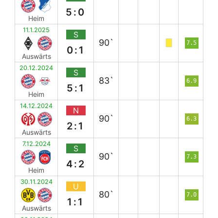
5:0
Heim
11.1.2025
S
90`
7.5
0:1
Auswärts
20.12.2024
S
83`
6.9
5:1
Heim
14.12.2024
N
90`
6.3
2:1
Auswärts
7.12.2024
S
90`
7.3
4:2
Heim
30.11.2024
U
80`
7.0
1:1
Auswärts