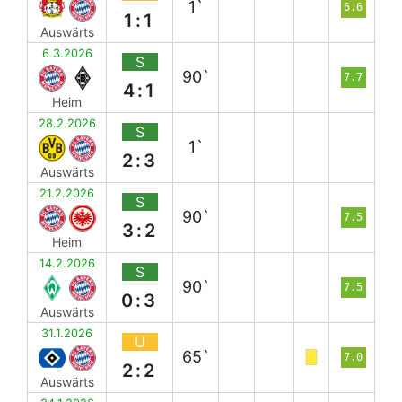
1`
6.6
1:1
Auswärts
6.3.2026
S
90`
7.7
4:1
Heim
28.2.2026
S
1`
2:3
Auswärts
21.2.2026
S
90`
7.5
3:2
Heim
14.2.2026
S
90`
7.5
0:3
Auswärts
31.1.2026
U
65`
7.0
2:2
Auswärts