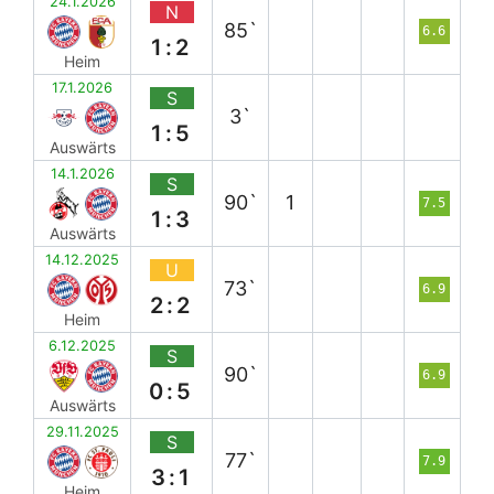
24.1.2026
N
85`
6.6
1:2
Heim
17.1.2026
S
3`
1:5
Auswärts
14.1.2026
S
90`
1
7.5
1:3
Auswärts
14.12.2025
U
73`
6.9
2:2
Heim
6.12.2025
S
90`
6.9
0:5
Auswärts
29.11.2025
S
77`
7.9
3:1
Heim