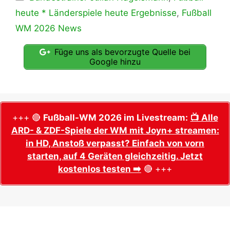
heute * Länderspiele heute Ergebnisse
,
Fußball
WM 2026 News
Füge uns als bevorzugte Quelle bei
Google hinzu
+++ 🔴
Fußball-WM 2026 im Livestream:
📺 Alle
ARD- & ZDF-Spiele der WM mit Joyn+ streamen:
in HD, Anstoß verpasst? Einfach von vorn
starten, auf 4 Geräten gleichzeitig. Jetzt
kostenlos testen ➡️
🔴 +++