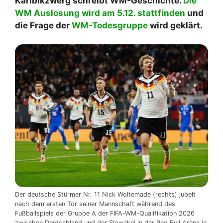
Karibikzwerg schreibt WM-Geschichte.
Die
WM Auslosung wird am 5.12. stattfinden
und
die Frage der
WM-Todesgruppe
wird geklärt.
Der deutsche Stürmer Nr. 11 Nick Woltemade (rechts) jubelt
nach dem ersten Tor seiner Mannschaft während des
Fußballspiels der Gruppe A der FIFA-WM-Qualifikation 2026
zwischen Deutschland und der Slowakei in der Red Bull Arena in