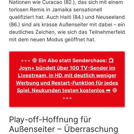
Nationen wie Curacao (82.), das sich mit einem
torlosen Remis in Jamaika sensationell
qualifiziert hat. Auch Haiti (84.) und Neuseeland
(86.) sind als krasse Außenseiter mit dabei – ein
deutliches Zeichen, wie sich das Teilnehmerfeld
mit dem neuen Modus geöffnet hat.
+++ 🔴
Ein Abo statt Senderchaos:
📺
Joyn+ bündelt über 100 TV-Sender im
Livestream, in HD, mit deutlich weniger
Werbung und Restart-Funktion für jedes
Spiel. Neukunden testen kostenlos ➡️
🔴
+++
Play-off-Hoffnung für
Außenseiter – Überraschung