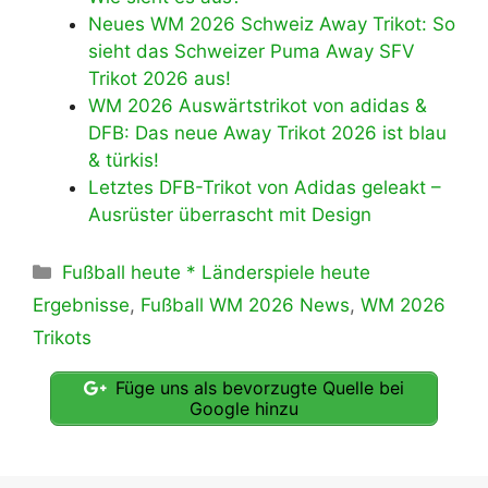
Neues WM 2026 Schweiz Away Trikot: So
sieht das Schweizer Puma Away SFV
Trikot 2026 aus!
WM 2026 Auswärtstrikot von adidas &
DFB: Das neue Away Trikot 2026 ist blau
& türkis!
Letztes DFB-Trikot von Adidas geleakt –
Ausrüster überrascht mit Design
Kategorien
Fußball heute * Länderspiele heute
Ergebnisse
,
Fußball WM 2026 News
,
WM 2026
Trikots
Füge uns als bevorzugte Quelle bei
Google hinzu