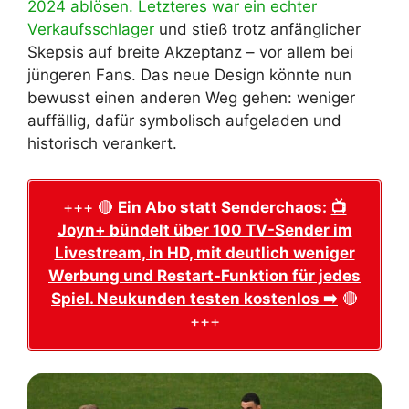
2024 ablösen. Letzteres war ein echter
Verkaufsschlager
und stieß trotz anfänglicher
Skepsis auf breite Akzeptanz – vor allem bei
jüngeren Fans. Das neue Design könnte nun
bewusst einen anderen Weg gehen: weniger
auffällig, dafür symbolisch aufgeladen und
historisch verankert.
+++ 🔴
Ein Abo statt Senderchaos:
📺
Joyn+ bündelt über 100 TV-Sender im
Livestream, in HD, mit deutlich weniger
Werbung und Restart-Funktion für jedes
Spiel. Neukunden testen kostenlos ➡️
🔴
+++