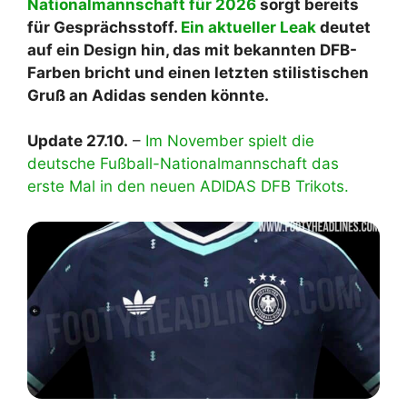
Nationalmannschaft für 2026
sorgt bereits
für Gesprächsstoff.
Ein aktueller Leak
deutet
auf ein Design hin, das mit bekannten DFB-
Farben bricht und einen letzten stilistischen
Gruß an Adidas senden könnte.
Update 27.10.
–
Im November spielt die
deutsche Fußball-Nationalmannschaft das
erste Mal in den neuen ADIDAS DFB Trikots.