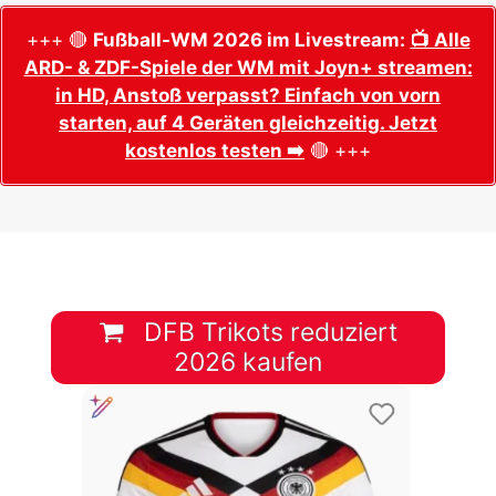
+++ 🔴
Fußball-WM 2026 im Livestream:
📺 Alle
ARD- & ZDF-Spiele der WM mit Joyn+ streamen:
in HD, Anstoß verpasst? Einfach von vorn
starten, auf 4 Geräten gleichzeitig. Jetzt
kostenlos testen ➡️
🔴 +++
DFB Trikots reduziert
2026 kaufen