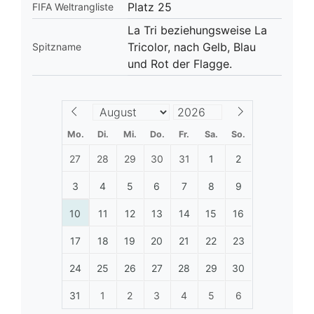
Platz 25
FIFA Weltrangliste
La Tri beziehungsweise La
Tricolor, nach Gelb, Blau
Spitzname
und Rot der Flagge.
Mo.
Di.
Mi.
Do.
Fr.
Sa.
So.
27
28
29
30
31
1
2
3
4
5
6
7
8
9
10
11
12
13
14
15
16
17
18
19
20
21
22
23
24
25
26
27
28
29
30
31
1
2
3
4
5
6