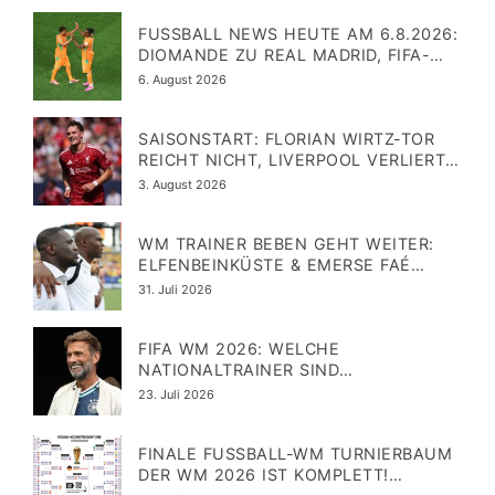
FUSSBALL NEWS HEUTE AM 6.8.2026: D
IOMANDE ZU REAL MADRID, FIFA-K
ONFLIKT ESKALIERT
Veröffentlicht
6. August 2026
am
SAISONSTART: FLORIAN WIRTZ-TOR
REICHT NICHT, LIVERPOOL VERLIERT
TROTZ TREFFER
Veröffentlicht
3. August 2026
am
WM TRAINER BEBEN GEHT WEITER:
ELFENBEINKÜSTE & EMERSE FAÉ
GEHEN GETRENNTE WEGE
Veröffentlicht
31. Juli 2026
am
FIFA WM 2026: WELCHE
NATIONALTRAINER SIND
ZURÜCKGETRETEN ODER WURDEN
Veröffentlicht
23. Juli 2026
GEFEUERT? UPDATE 15
am
FINALE FUSSBALL-WM TURNIERBAUM D
ER WM 2026 IST KOMPLETT! T