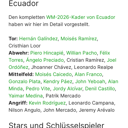
Ecuador
Den kompletten
WM-2026-Kader von Ecuador
haben wir hier im Detail vorgestellt.
Tor:
Hernán Galíndez
,
Moisés Ramírez
,
Cristhian Loor
Abwehr:
Piero Hincapié
,
Willian Pacho
,
Félix
Torres
,
Ángelo Preciado
, Cristian Ramírez,
Joel
Ordóñez
, Jhoanner Chávez, Leonardo Realpe
Mittelfeld:
Moisés Caicedo
,
Alan Franco
,
Gonzalo Plata
,
Kendry Páez
,
John Yeboah
,
Alan
Minda
,
Pedro Vite
,
Jordy Alcívar
,
Denil Castillo
,
Yaimar Medina
, Patrik Mercado
Angriff:
Kevin Rodríguez
, Leonardo Campana,
Nilson Angulo, John Mercado, Jeremy Arévalo
Stars und Schlüsselspieler