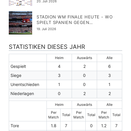
ABELLENRECHNER! WM TIPPEN MIT W
Veröffentlicht
20. Juli 2026
M RECHNER
am
STADION WM FINALE HEUTE - WO
SPIELT SPANIEN GEGEN
ARGENTINIEN? METLIFE STADIUM
Veröffentlicht
19. Juli 2026
am
STATISTIKEN DIESES JAHR
Heim
Auswärts
Alle
Gespielt
4
2
6
Siege
3
0
3
Unentschieden
1
0
1
Niederlagen
0
2
2
Heim
Auswärts
Alle
Per
Per
Per
Total
Total
Total
Match
Match
Match
Tore
1.8
7
0
1.2
7