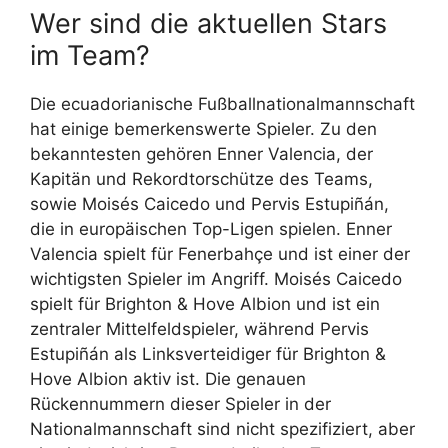
Wer sind die aktuellen Stars
Moisés Caicedo
M
5
4
40
im Team?
Nilson Angulo
O
6
3
31
Pedro Vite
M
5
4
40
Die ecuadorianische Fußballnationalmannschaft
Pervis Estupiñán
D
4
2
19
hat einige bemerkenswerte Spieler. Zu den
Piero Hincapié
D
5
4
38
bekanntesten gehören Enner Valencia, der
Willian Pacho
D
4
4
36
Kapitän und Rekordtorschütze des Teams,
Yaimar Medina
M
3
1
13
sowie Moisés Caicedo und Pervis Estupiñán,
die in europäischen Top-Ligen spielen. Enner
Ángelo Preciado
D
6
19
Valencia spielt für Fenerbahçe und ist einer der
wichtigsten Spieler im Angriff. Moisés Caicedo
spielt für Brighton & Hove Albion und ist ein
zentraler Mittelfeldspieler, während Pervis
Estupiñán als Linksverteidiger für Brighton &
Hove Albion aktiv ist. Die genauen
Rückennummern dieser Spieler in der
Nationalmannschaft sind nicht spezifiziert, aber