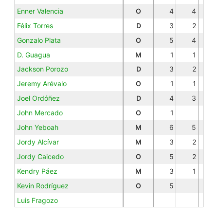
Enner Valencia
O
4
4
29
Félix Torres
D
3
2
14
Gonzalo Plata
O
5
4
37
D. Guagua
M
1
1
4
Jackson Porozo
D
3
2
20
Jeremy Arévalo
O
1
1
7
Joel Ordóñez
D
4
3
27
John Mercado
O
1
2
John Yeboah
M
6
5
40
Jordy Alcívar
M
3
2
13
Jordy Caicedo
O
5
2
12
Kendry Páez
M
3
1
8
Kevin Rodríguez
O
5
16
Luis Fragozo
Malcom Dacosta
M