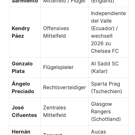
Sarmiento
Mittelfeld / Flügel
(England)
Independiente
del Valle
Kendry
Offensives
(Ecuador) /
Páez
Mittelfeld
wechselt
2026 zu
Chelsea FC
Gonzalo
Al Sadd SC
Flügelspieler
Plata
(Katar)
Ángelo
Sparta Prag
Rechtsverteidiger
Preciado
(Tschechien)
Glasgow
José
Zentrales
Rangers
Cifuentes
Mittelfeld
(Schottland)
Hernán
Aucas