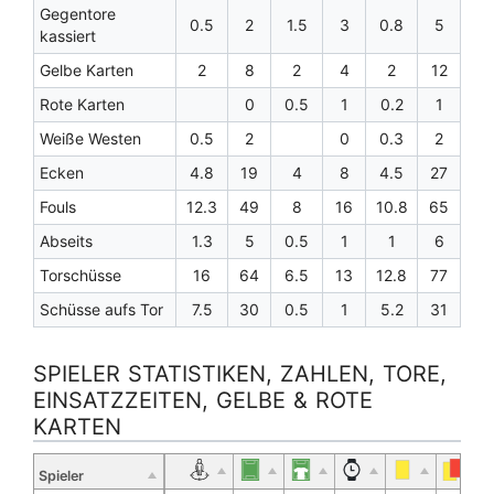
Gegentore
0.5
2
1.5
3
0.8
5
kassiert
Gelbe Karten
2
8
2
4
2
12
Rote Karten
0
0.5
1
0.2
1
Weiße Westen
0.5
2
0
0.3
2
Ecken
4.8
19
4
8
4.5
27
Fouls
12.3
49
8
16
10.8
65
Abseits
1.3
5
0.5
1
1
6
Torschüsse
16
64
6.5
13
12.8
77
Schüsse aufs Tor
7.5
30
0.5
1
5.2
31
SPIELER STATISTIKEN, ZAHLEN, TORE,
EINSATZZEITEN, GELBE & ROTE
KARTEN
Spieler