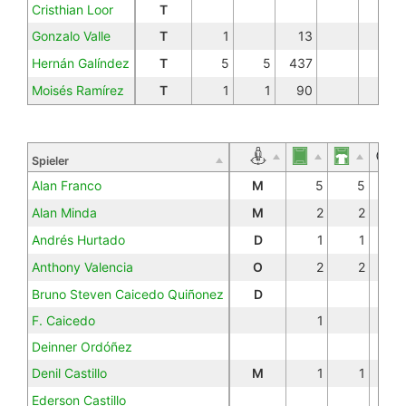
Cristhian Loor
T
Gonzalo Valle
T
1
13
Hernán Galíndez
T
5
5
437
Moisés Ramírez
T
1
1
90
Spieler
Alan Franco
M
5
5
29
Alan Minda
M
2
2
10
Andrés Hurtado
D
1
1
4
Anthony Valencia
O
2
2
15
Bruno Steven Caicedo Quiñonez
D
F. Caicedo
1
Deinner Ordóñez
Denil Castillo
M
1
1
7
Ederson Castillo