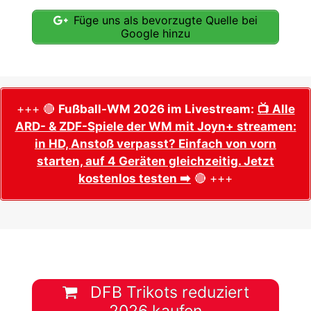
Füge uns als bevorzugte Quelle bei
Google hinzu
+++ 🔴
Fußball-WM 2026 im Livestream:
📺 Alle
ARD- & ZDF-Spiele der WM mit Joyn+ streamen:
in HD, Anstoß verpasst? Einfach von vorn
starten, auf 4 Geräten gleichzeitig. Jetzt
kostenlos testen ➡️
🔴 +++
DFB Trikots reduziert
2026 kaufen