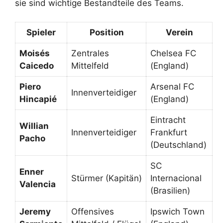
sie sind wichtige Bestandteile des Teams.
Spieler
Position
Verein
Moisés
Zentrales
Chelsea FC
Caicedo
Mittelfeld
(England)
Piero
Arsenal FC
Innenverteidiger
Hincapié
(England)
Eintracht
Willian
Innenverteidiger
Frankfurt
Pacho
(Deutschland)
SC
Enner
Stürmer (Kapitän)
Internacional
Valencia
(Brasilien)
Jeremy
Offensives
Ipswich Town