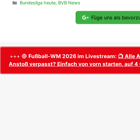
Kategorien
Bundesliga heute
,
BVB News
Füge uns als bevorzu
+++ 🔴
Fußball-WM 2026 im Livestream:
📺 Alle 
Anstoß verpasst? Einfach von vorn starten, auf 4 