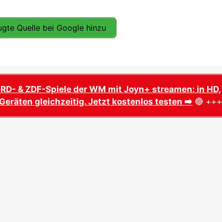
gte Quelle bei Google hinzu
ARD- & ZDF-Spiele der WM mit Joyn+ streamen: in HD,
Geräten gleichzeitig. Jetzt kostenlos testen ➡️
🔴 ++