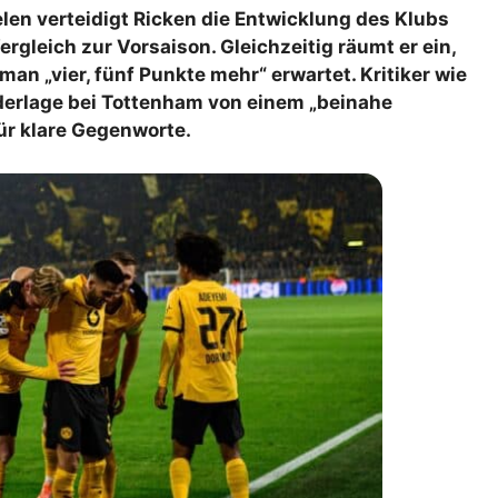
ielen verteidigt Ricken die Entwicklung des Klubs
lplan Excel – kostenlos
ergleich zur Vorsaison. Gleichzeitig räumt er ein,
 automatisch ausfüllen
man „vier, fünf Punkte mehr“ erwartet. Kritiker wie
derlage bei Tottenham von einem „beinahe
ür klare Gegenworte.