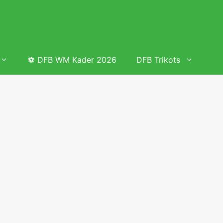
⚽ DFB WM Kader 2026
DFB Trikots
 & Tabelle
Frauenfußball heute
Deutschland Frauen Fußball Nationalmannschaft
 & Tabelle
Deutschland Frauen Länderspiele 2026 – DFB Spielplan
2026
lplan &
Deutschland Frauen Länderspiele 2025 – DFB Spielplan
2025
lplan &
Deutsche Frauen Nationalmannschaft DFB Kader 2025 &
Erfolge
elplan &