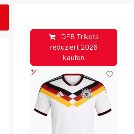
B
plan &
lplan &
DFB Trikots
reduziert 2026
lplan &
kaufen
 & Tabelle
 & Tabelle
 & Tabelle
 & Tabelle