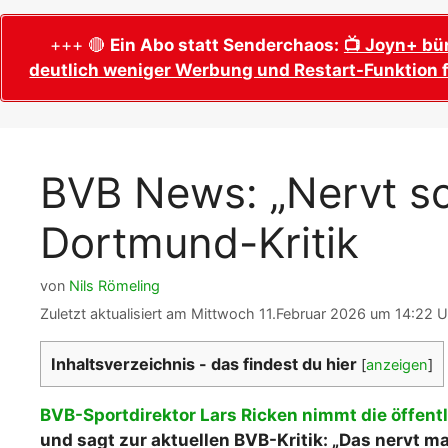
WM 2026 Sech
Termine, Ans
Wer wird Fußball-Weltmeister 2026?
+++ 🔴
Ein Abo statt Senderchaos:
📺 Joyn+ bü
deutlich weniger Werbung und Restart-Funktion f
WM 2026 Acht
Alle WM 2026 Trainer
Termine, Ans
Panini WM 2026 Sticker
WM 2026 Vier
Spielorte, T
Panini WM 2026 Stickerkollektion
BVB News: „Nervt sc
WM 2026 Halb
Alle Fußball Weltmeister
Anstoßzeiten
Dortmund-Kritik
Adidas Trionda: offizielle WM 2026
WM 2026 Spie
Spielball
Spielort Mia
Alle Nationalspieler der FIFA Fußball WM
von
Nils Römeling
WM 2026 Fina
2026
Zuletzt aktualisiert am Mittwoch 11.Februar 2026 um 14:22 U
Weltmeister, 
WM 2026 Qualifikation in Europa: Tabelle
Fußball WM 
& Spielplan
Inhaltsverzeichnis - das findest du hier
[
anzeigen
]
Ausfüllen &
BVB-Sportdirektor Lars Ricken nimmt die öffentl
Fußball WM 20
PDF zum Dow
und sagt zur aktuellen BVB-Kritik: „Das nervt