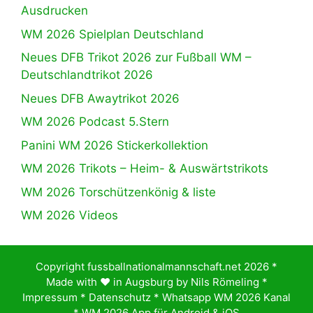
Ausdrucken
WM 2026 Spielplan Deutschland
Neues DFB Trikot 2026 zur Fußball WM –
Deutschlandtrikot 2026
Neues DFB Awaytrikot 2026
WM 2026 Podcast 5.Stern
Panini WM 2026 Stickerkollektion
WM 2026 Trikots – Heim- & Auswärtstrikots
WM 2026 Torschützenkönig & liste
WM 2026 Videos
Copyright fussballnationalmannschaft.net 2026 *
Made with ♥️ in Augsburg by
Nils Römeling
*
Impressum
*
Datenschutz
*
Whatsapp WM 2026 Kanal
*
WM 2026 App für Android & iOS