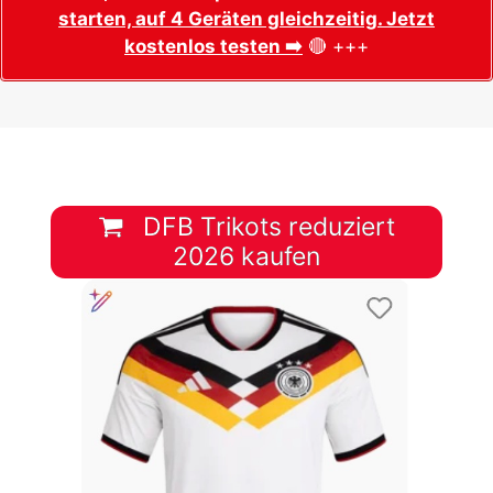
starten, auf 4 Geräten gleichzeitig. Jetzt
kostenlos testen ➡️
🔴 +++
DFB Trikots reduziert
2026 kaufen