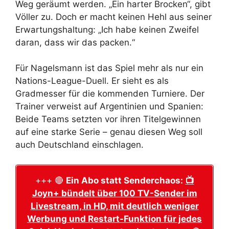
Weg geräumt werden. „Ein harter Brocken“, gibt
Völler zu. Doch er macht keinen Hehl aus seiner
Erwartungshaltung: „Ich habe keinen Zweifel
daran, dass wir das packen.“
Für Nagelsmann ist das Spiel mehr als nur ein
Nations-League-Duell. Er sieht es als
Gradmesser für die kommenden Turniere. Der
Trainer verweist auf Argentinien und Spanien:
Beide Teams setzten vor ihren Titelgewinnen
auf eine starke Serie – genau diesen Weg soll
auch Deutschland einschlagen.
+++ 🔴
Ein Abo statt Senderchaos:
📺
Joyn+ bündelt über 100 TV-Sender im
Livestream, in HD, mit deutlich weniger
Werbung und Restart-Funktion für jedes