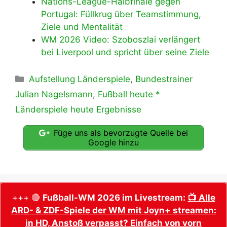
Nations-League-Halbfinale gegen
Portugal: Füllkrug über Teamstimmung,
Ziele und Mentalität
WM 2026 Video: Szoboszlai verlängert
bei Liverpool und spricht über seine Ziele
Kategorien
Aufstellung Länderspiele
,
Bundestrainer
Julian Nagelsmann
,
Fußball heute *
Länderspiele heute Ergebnisse
Füge uns als bevorzugte Quelle bei
Google hinzu
+++ 🔴
Fußball-WM 2026 im Livestream:
📺 Alle
ARD- & ZDF-Spiele der WM mit Joyn+ streamen:
in HD, Anstoß verpasst? Einfach von vorn