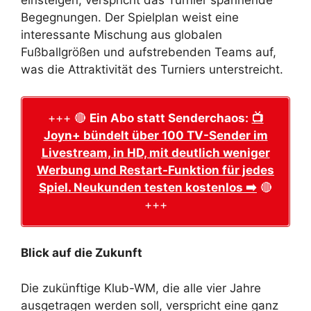
einsteigen, verspricht das Turnier spannende
Begegnungen. Der Spielplan weist eine
interessante Mischung aus globalen
Fußballgrößen und aufstrebenden Teams auf,
was die Attraktivität des Turniers unterstreicht.
+++ 🔴
Ein Abo statt Senderchaos:
📺
Joyn+ bündelt über 100 TV-Sender im
Livestream, in HD, mit deutlich weniger
Werbung und Restart-Funktion für jedes
Spiel. Neukunden testen kostenlos ➡️
🔴
+++
Blick auf die Zukunft
Die zukünftige Klub-WM, die alle vier Jahre
ausgetragen werden soll, verspricht eine ganz