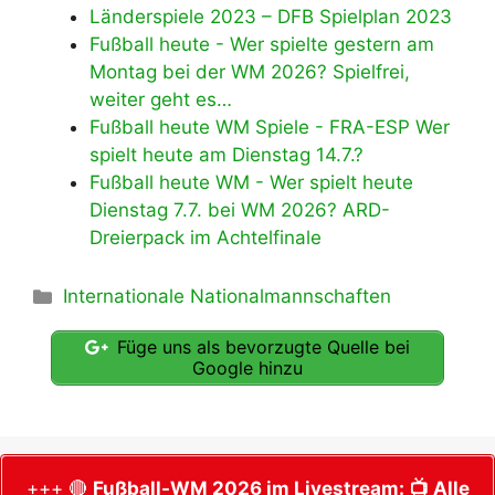
Länderspiele 2023 – DFB Spielplan 2023
Fußball heute - Wer spielte gestern am
Montag bei der WM 2026? Spielfrei,
weiter geht es…
Fußball heute WM Spiele - FRA-ESP Wer
spielt heute am Dienstag 14.7.?
Fußball heute WM - Wer spielt heute
Dienstag 7.7. bei WM 2026? ARD-
Dreierpack im Achtelfinale
Kategorien
Internationale Nationalmannschaften
Füge uns als bevorzugte Quelle bei
Google hinzu
+++ 🔴
Fußball-WM 2026 im Livestream:
📺 Alle