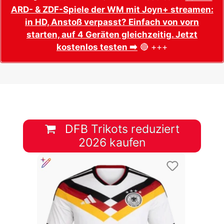
ARD- & ZDF-Spiele der WM mit Joyn+ streamen:
in HD, Anstoß verpasst? Einfach von vorn
starten, auf 4 Geräten gleichzeitig. Jetzt
kostenlos testen ➡️
🔴 +++
DFB Trikots reduziert
2026 kaufen