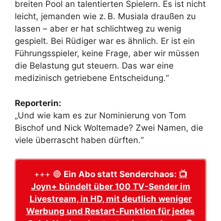
breiten Pool an talentierten Spielern. Es ist nicht
leicht, jemanden wie z. B. Musiala draußen zu
lassen – aber er hat schlichtweg zu wenig
gespielt. Bei Rüdiger war es ähnlich. Er ist ein
Führungsspieler, keine Frage, aber wir müssen
die Belastung gut steuern. Das war eine
medizinisch getriebene Entscheidung.“
Reporterin:
„Und wie kam es zur Nominierung von Tom
Bischof und Nick Woltemade? Zwei Namen, die
viele überrascht haben dürften.“
+++ 🔴
Ein Abo statt Senderchaos:
📺
Joyn+ bündelt über 100 TV-Sender im
Livestream, in HD, mit deutlich weniger
Werbung und Restart-Funktion für jedes