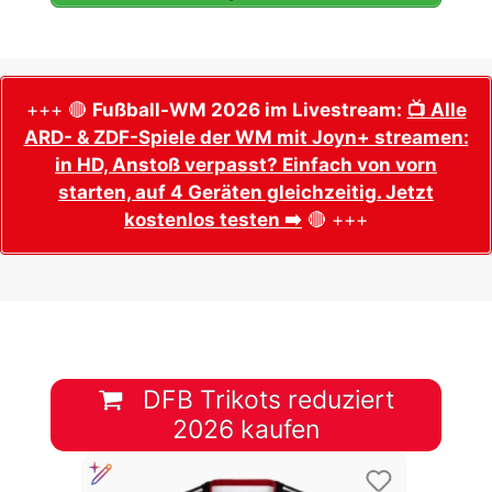
+++ 🔴
Fußball-WM 2026 im Livestream:
📺 Alle
ARD- & ZDF-Spiele der WM mit Joyn+ streamen:
in HD, Anstoß verpasst? Einfach von vorn
starten, auf 4 Geräten gleichzeitig. Jetzt
kostenlos testen ➡️
🔴 +++
DFB Trikots reduziert
2026 kaufen