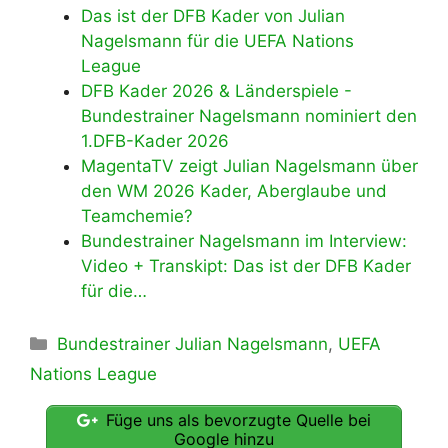
Das ist der DFB Kader von Julian
Nagelsmann für die UEFA Nations
League
DFB Kader 2026 & Länderspiele -
Bundestrainer Nagelsmann nominiert den
1.DFB-Kader 2026
MagentaTV zeigt Julian Nagelsmann über
den WM 2026 Kader, Aberglaube und
Teamchemie?
Bundestrainer Nagelsmann im Interview:
Video + Transkipt: Das ist der DFB Kader
für die…
Kategorien
Bundestrainer Julian Nagelsmann
,
UEFA
Nations League
Füge uns als bevorzugte Quelle bei
Google hinzu