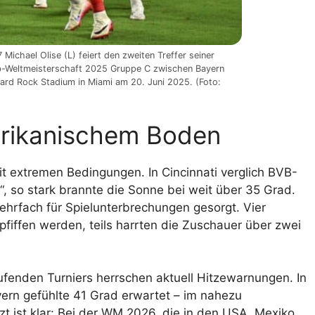
Michael Olise (L) feiert den zweiten Treffer seiner
ub-Weltmeisterschaft 2025 Gruppe C zwischen Bayern
ard Rock Stadium in Miami am 20. Juni 2025. (Foto:
erikanischem Boden
t extremen Bedingungen. In Cincinnati verglich BVB-
n“, so stark brannte die Sonne bei weit über 35 Grad.
ehrfach für Spielunterbrechungen gesorgt. Vier
iffen werden, teils harrten die Zuschauer über zwei
ufenden Turniers herrschen aktuell Hitzewarnungen. In
ern gefühlte 41 Grad erwartet – im nahezu
t ist klar: Bei der WM 2026, die in den USA, Mexiko