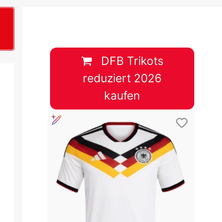
B
plan &
lplan &
DFB Trikots
reduziert 2026
lplan &
kaufen
 & Tabelle
 & Tabelle
 & Tabelle
 & Tabelle