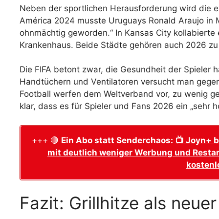
Neben der sportlichen Herausforderung wird die e
América 2024 musste Uruguays Ronald Araujo in Mi
ohnmächtig geworden.“ In Kansas City kollabierte 
Krankenhaus. Beide Städte gehören auch 2026 z
Die FIFA betont zwar, die Gesundheit der Spieler h
Handtüchern und Ventilatoren versucht man gegenz
Football werfen dem Weltverband vor, zu wenig ge
klar, dass es für Spieler und Fans 2026 ein „sehr 
+++ 🔴
Ein Abo statt Senderchaos:
📺 Joyn+ b
mit deutlich weniger Werbung und Restar
kostenl
Fazit: Grillhitze als neue