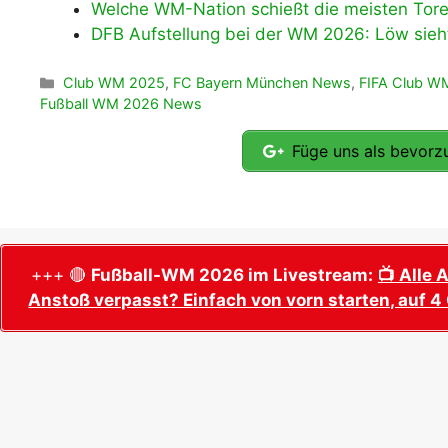
Welche WM-Nation schießt die meisten Tor
DFB Aufstellung bei der WM 2026: Löw sieh
Kategorien
Club WM 2025
,
FC Bayern München News
,
FIFA Club W
Fußball WM 2026 News
Füge uns als bevorzu
+++ 🔴
Fußball-WM 2026 im Livestream:
📺 Alle 
Anstoß verpasst? Einfach von vorn starten, auf 4 