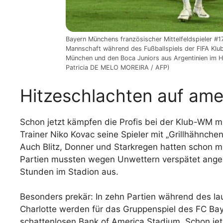
Bayern Münchens französischer Mittelfeldspieler #17 
Mannschaft während des Fußballspiels der FIFA Kl
München und den Boca Juniors aus Argentinien im H
Patricia DE MELO MOREIRA / AFP)
Hitzeschlachten auf am
Schon jetzt kämpfen die Profis bei der Klub-WM mi
Trainer Niko Kovac seine Spieler mit „Grillhähnche
Auch Blitz, Donner und Starkregen hatten schon m
Partien mussten wegen Unwettern verspätet angepf
Stunden im Stadion aus.
Besonders prekär: In zehn Partien während des la
Charlotte werden für das Gruppenspiel des FC Bay
schattenlosen Bank of America Stadium. Schon jetz