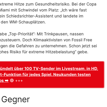
xtreme Hitze zum Gesundheitsrisiko. Bei der Copa
ami mit Schwindel vom Platz: „Ich wäre fast
ein Schiedsrichter-Assistent und landete im
u den WM-Schauplätzen.
abe „Top-Priorität“: Mit Trinkpausen, nassen
usteuern. Doch Klimaaktivisten von Fossil Free
gen die Gefahren zu unternehmen. Schon jetzt sei
hohes Risiko für extreme Hitzebelastung“ gebe.
ündelt über 100 TV-Sender im Livestream, in HD,
t-Funktion für jedes Spiel. Neukunden testen
os ➡️
🔴 +++
r Gegner