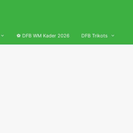
⚽ DFB WM Kader 2026
DFB Trikots
 & Tabelle
Frauenfußball heute
Deutschland Frauen Fußball Nationalmannschaft
 & Tabelle
Deutschland Frauen Länderspiele 2026 – DFB Spielplan
2026
lplan &
Deutschland Frauen Länderspiele 2025 – DFB Spielplan
2025
lplan &
Deutsche Frauen Nationalmannschaft DFB Kader 2025 &
Erfolge
elplan &