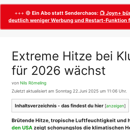
WM 2026 Sech
Termine, Ans
Wer wird Fußball-Weltmeister 2026?
+++ 🔴
Ein Abo statt Senderchaos:
📺 Joyn+ bü
deutlich weniger Werbung und Restart-Funktion f
WM 2026 Acht
Alle WM 2026 Trainer
Termine, Ans
Panini WM 2026 Sticker
WM 2026 Vier
Spielorte, T
Panini WM 2026 Stickerkollektion
Extreme Hitze bei K
WM 2026 Halb
Alle Fußball Weltmeister
Anstoßzeiten
für 2026 wächst
Adidas Trionda: offizielle WM 2026
WM 2026 Spie
Spielball
Spielort Mia
Alle Nationalspieler der FIFA Fußball WM
von
Nils Römeling
WM 2026 Fina
2026
Zuletzt aktualisiert am Sonntag 22.Juni 2025 um 11:06 Uhr.
Weltmeister, 
WM 2026 Qualifikation in Europa: Tabelle
Fußball WM 
& Spielplan
Inhaltsverzeichnis - das findest du hier
[
anzeigen
]
Ausfüllen &
Brütende Hitze, tropische Luftfeuchtigkeit und 
Fußball WM 20
PDF zum Dow
den USA
zeigt schonungslos die klimatischen H