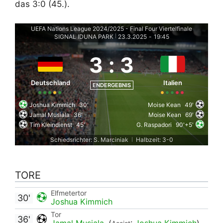
das 3:0 (45.).
UEFA Nations League 2024/2025 - Final Four Viertelfinale
SIGNAL IDUNA PARK
23.3.2025
-
19:45
|
3
:
3
Deutschland
Italien
ENDERGEBNIS
Joshua Kimmich
30'
Moise Kean
49'
Jamal Musiala
36'
Moise Kean
69'
Tim Kleindienst
45'
G. Raspadori
90'+5'
Schiedsrichter: S. Marciniak
Halbzeit: 3-0
|
TORE
Elfmetertor
30'
Joshua Kimmich
Tor
36'
Jamal Musiala
(
:
Joshua Kimmich
)