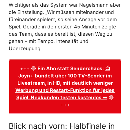
Wichtiger als das System war Nagelsmann aber
die Einstellung. „Wir müssen miteinander und
füreinander spielen“, so seine Ansage vor dem
Spiel. Gerade in den ersten 45 Minuten zeigte
das Team, dass es bereit ist, diesen Weg zu
gehen – mit Tempo, Intensität und
Überzeugung.
+++ 🔴
Ein Abo statt Senderchaos:
📺
Joyn+ bündelt über 100 TV-Sender im
Livestream, in HD, mit deutlich weniger
Werbung und Restart-Funktion für jedes
Spiel. Neukunden testen kostenlos ➡️
🔴
+++
Blick nach vorn: Halbfinale in