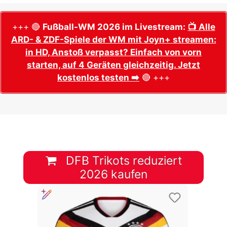
+++ 🔴
Fußball-WM 2026 im Livestream:
📺 Alle
ARD- & ZDF-Spiele der WM mit Joyn+ streamen:
in HD, Anstoß verpasst? Einfach von vorn
starten, auf 4 Geräten gleichzeitig. Jetzt
kostenlos testen ➡️
🔴 +++
DFB Trikots reduziert
2026 kaufen