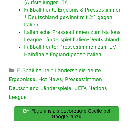
(Aufstellungen ITA…
Fußball heute Ergebnis & Pressestimmen
* Deutschland gewinnt mit 2:1 gegen
Italien
Italienische Pressestimmen zum Nations
League Länderspiel Italien-Deutschland
Fußball heute: Pressestimmen zum EM-
Halbfinale England gegen Italien
Kategorien
Fußball heute * Länderspiele heute
Ergebnisse
,
Hot News
,
Pressestimmen
Deutschland Länderspiele
,
UEFA Nations
League
Füge uns als bevorzugte Quelle bei
Google hinzu