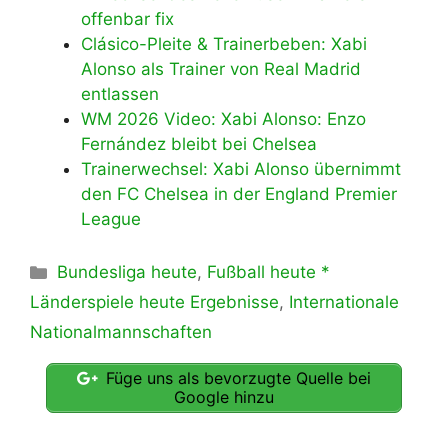
offenbar fix
Clásico-Pleite & Trainerbeben: Xabi
Alonso als Trainer von Real Madrid
entlassen
WM 2026 Video: Xabi Alonso: Enzo
Fernández bleibt bei Chelsea
Trainerwechsel: Xabi Alonso übernimmt
den FC Chelsea in der England Premier
League
Kategorien
Bundesliga heute
,
Fußball heute *
Länderspiele heute Ergebnisse
,
Internationale
Nationalmannschaften
Füge uns als bevorzugte Quelle bei
Google hinzu