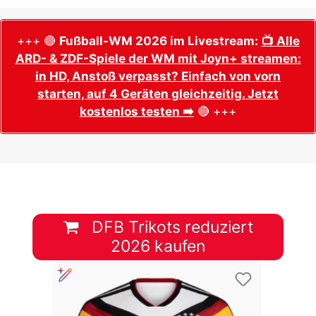
+++ 🔴
Fußball-WM 2026 im Livestream:
📺 Alle
ARD- & ZDF-Spiele der WM mit Joyn+ streamen:
in HD, Anstoß verpasst? Einfach von vorn
starten, auf 4 Geräten gleichzeitig. Jetzt
kostenlos testen ➡️
🔴 +++
DFB Trikots reduziert
2026 kaufen