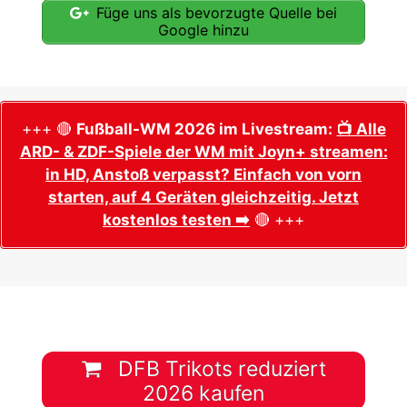
Füge uns als bevorzugte Quelle bei
Google hinzu
+++ 🔴
Fußball-WM 2026 im Livestream:
📺 Alle
ARD- & ZDF-Spiele der WM mit Joyn+ streamen:
in HD, Anstoß verpasst? Einfach von vorn
starten, auf 4 Geräten gleichzeitig. Jetzt
kostenlos testen ➡️
🔴 +++
DFB Trikots reduziert
2026 kaufen