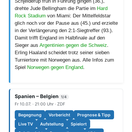
Schjelderup früh in Führung gingen (36.),
drehte Jude Bellingham die Partie im
Hard
Rock Stadium
von Miami: Der Mittelfeldstar
glich noch vor der Pause aus (45.) und erzielte
in der Verlängerung den 2:1-Siegtreffer (93.).
Damit trifft England im Halbfinale auf den
Sieger aus
Argentinien gegen die Schweiz
.
Erling Haaland scheidet trotz seiner sieben
Turniertore mit Norwegen aus. Alle Infos zum
Spiel
Norwegen gegen England
.
Spanien – Belgien
1/4
Fr 10.07. · 21:00 Uhr · ZDF
Begegnung
Vorbericht
Prognose & Tipp
Live TV
Aufstellung
Spielort