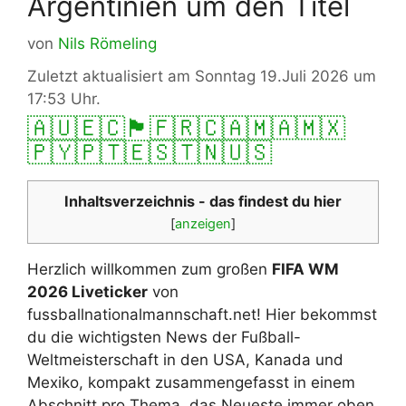
Argentinien um den Titel
von
Nils Römeling
Zuletzt aktualisiert am Sonntag 19.Juli 2026 um
17:53 Uhr.
🇦🇺
🇪🇨
🏴󠁧󠁢󠁥󠁮󠁧󠁿
🇫🇷
🇨🇦
🇲🇦
🇲🇽
🇵🇾
🇵🇹
🇪🇸
🇹🇳
🇺🇸
Inhaltsverzeichnis - das findest du hier
[
anzeigen
]
Herzlich willkommen zum großen
FIFA WM
2026 Liveticker
von
fussballnationalmannschaft.net! Hier bekommst
du die wichtigsten News der Fußball-
Weltmeisterschaft in den USA, Kanada und
Mexiko, kompakt zusammengefasst in einem
Abschnitt pro Thema, das Neueste immer oben.