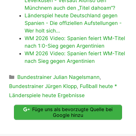
Leverkusen - Versaut Alonso den
Münchnern auch den „Titel dahoam“?
Länderspiel heute Deutschland gegen
Spanien - Die offiziellen Aufstellungen -
Wer holt sich…
WM 2026 Video: Spanien feiert WM-Titel
nach 1:0-Sieg gegen Argentinien
WM 2026 Video: Spanien feiert WM-Titel
nach Sieg gegen Argentinien
Kategorien
Bundestrainer Julian Nagelsmann
,
Bundestrainer Jürgen Klopp
,
Fußball heute *
Länderspiele heute Ergebnisse
Füge uns als bevorzugte Quelle bei
Google hinzu