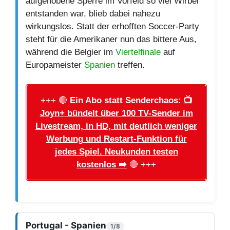
aufgehobene Sperre im Vorfeld so viel Wirbel
entstanden war, blieb dabei nahezu
wirkungslos. Statt der erhofften Soccer-Party
steht für die Amerikaner nun das bittere Aus,
während die Belgier im
Viertelfinale
auf
Europameister
Spanien
treffen.
+++ 🔴
Ein Abo statt Senderchaos:
📺
Joyn+ bündelt über 100 TV-Sender im
Livestream, in HD, mit deutlich weniger
Werbung und Restart-Funktion für
jedes Spiel. Neukunden testen
kostenlos ➡️
🔴 +++
Portugal - Spanien
1/8