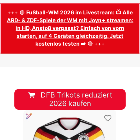
+++ 🔴
Fußball-WM 2026 im Livestream:
📺 Alle
ARD- & ZDF-Spiele der WM mit Joyn+ streamen:
in HD, Anstoß verpasst? Einfach von vorn
starten, auf 4 Geräten gleichzeitig. Jetzt
kostenlos testen ➡️
🔴 +++
DFB Trikots reduziert
2026 kaufen