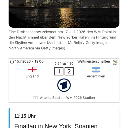
Eine Drohnenshow zeichnet am 17. Juli 2026 den WM-Pokal in
den Nachthimmel über dem New Yorker Hafen, im Hintergrund
die Skyline von Lower Manhattan. (Al Bello / Getty Images
North America via Getty Images)
15.7.2026
-
19:00
Weltmeisterschaften
0.54
1.80
xG
1
2
England
Argentinien
Atlanta Stadium WM 2026 Stadion
11:15 Uhr
Finaltag in New York: Spanien