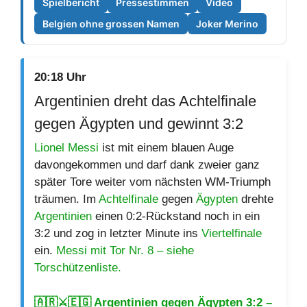
Spielbericht
Pressestimmen
Video
Belgien ohne grossen Namen
Joker Merino
20:18 Uhr
Argentinien dreht das Achtelfinale
gegen Ägypten und gewinnt 3:2
Lionel Messi
ist mit einem blauen Auge
davongekommen und darf dank zweier ganz
später Tore weiter vom nächsten WM-Triumph
träumen. Im
Achtelfinale
gegen
Ägypten
drehte
Argentinien
einen 0:2-Rückstand noch in ein
3:2 und zog in letzter Minute ins
Viertelfinale
ein.
Messi mit Tor Nr. 8 – siehe
Torschützenliste.
🇦🇷⚔️🇪🇬 Argentinien gegen Ägypten 3:2 –