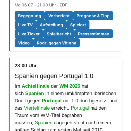
Mo 06.07. · 21:00 Uhr · ZDF
Begegnung
Vorbericht
Prognose & Tipp
Live TV
Aufstellung
Spielort
Live Ticker
Spielbericht
Pressestimmen
Video
Rodri gegen Vitinha
23:00 Uhr
Spanien gegen Portugal 1:0
Im
Achtelfinale
der
WM 2026
hat
sich
Spanien
in einem umkämpften iberischen
Duell gegen
Portugal
mit 1:0 durchgesetzt und
das
Viertelfinale
erreicht.
Portugal
hat den
Traum vom WM-Titel begraben
müssen,
Spanien
dagegen steht nach einem
späten Schlag zum ersten Mal seit 2010