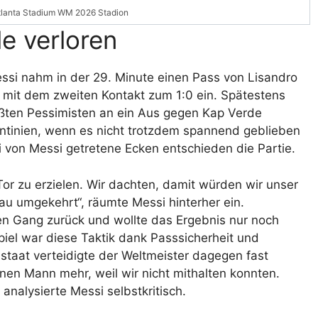
tlanta Stadium WM 2026 Stadion
le verloren
essi nahm in der 29. Minute einen Pass von Lisandro
 mit dem zweiten Kontakt zum 1:0 ein. Spätestens
ößten Pessimisten an ein Aus gegen Kap Verde
ntinien, wenn es nicht trotzdem spannend geblieben
i von Messi getretene Ecken entschieden die Partie.
Tor zu erzielen. Wir dachten, damit würden wir unser
au umgekehrt“, räumte Messi hinterher ein.
en Gang zurück und wollte das Ergebnis nur noch
iel war diese Taktik dank Passsicherheit und
taat verteidigte der Weltmeister dagegen fast
einen Mann mehr, weil wir nicht mithalten konnten.
 analysierte Messi selbstkritisch.