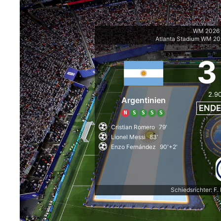
WM 2026 -
Atlanta Stadium WM 20
3
2.9
Argentinien
ENDE
N
S
S
S
S
Cristian Romero
79'
Lionel Messi
83'
Enzo Fernández
90'+2'
Schiedsrichter: F. 