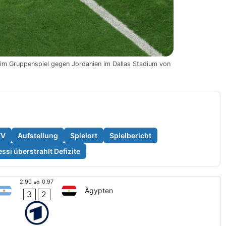
t im Gruppenspiel gegen Jordanien im Dallas Stadium von
TV
Aufstellung
Spielort
Spielbericht
ssi überstrahlt Defizite
2.90
0.97
xG
Ägypten
3
2