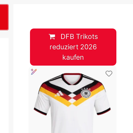
B
plan &
lplan &
DFB Trikots
reduziert 2026
lplan &
kaufen
 & Tabelle
 & Tabelle
 & Tabelle
 & Tabelle