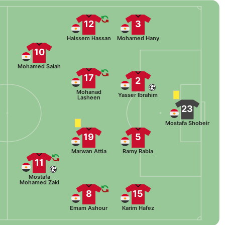
12
3
Haissem Hassan
Mohamed Hany
10
Mohamed Salah
17
2
Mohanad
Yasser Ibrahim
Lasheen
23
Mostafa Shobeir
19
5
Marwan Attia
Ramy Rabia
11
Mostafa
Mohamed Zaki
8
15
Emam Ashour
Karim Hafez