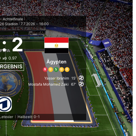
 Achtelfinale
|
26 Stadion
7.7.2026
-
16:00
|
:
2
0
0.97
xG
Ägypten
RGEBNIS
N
U
S
U
U
Yasser Ibrahim
15'
Mostafa Mohamed Zaki
67'
Letexier
Halbzeit: 0-1
|