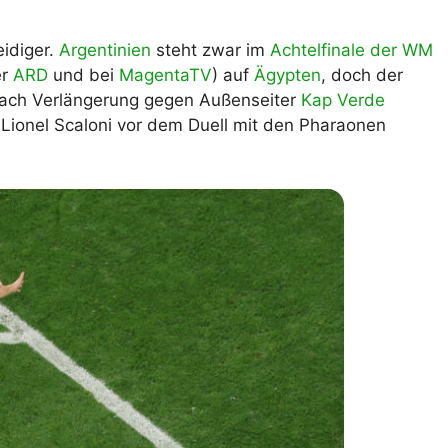
lplan Excel – kostenlos
 automatisch ausfüllen
eidiger.
Argentinien
steht zwar im
Achtelfinale der WM
er
ARD
und bei
MagentaTV
) auf
Ägypten
, doch der
 nach Verlängerung gegen Außenseiter
Kap Verde
 Lionel Scaloni vor dem Duell mit den Pharaonen