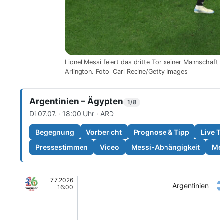
Lionel Messi feiert das dritte Tor seiner Mannschaf
Arlington. Foto: Carl Recine/Getty Images
Argentinien – Ägypten
1/8
Di 07.07. · 18:00 Uhr · ARD
Begegnung
Vorbericht
Prognose & Tipp
Live 
Pressestimmen
Video
Messi-Abhängigkeit
Me
7.7.2026
Argentinien
16:00