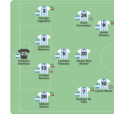
3
24
Nicolás
Tagliafico
Enzo
9
Fernández
Julián
Álvarez
6
Lisandro
Martínez
23
5
20
Emiliano
Leandro
Alexis Mac
Martínez
Paredes
Allister
13
Cristian
Romero
10
7
Lionel Messi
26
Rodrigo de
Paul
Nahuel
Molina