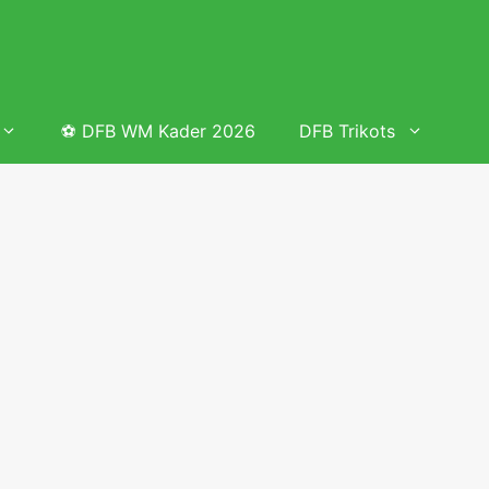
⚽ DFB WM Kader 2026
DFB Trikots
 & Tabelle
Frauenfußball heute
Deutschland Frauen Fußball Nationalmannschaft
 & Tabelle
Deutschland Frauen Länderspiele 2026 – DFB Spielplan
2026
lplan &
Deutschland Frauen Länderspiele 2025 – DFB Spielplan
2025
lplan &
Deutsche Frauen Nationalmannschaft DFB Kader 2025 &
Erfolge
elplan &