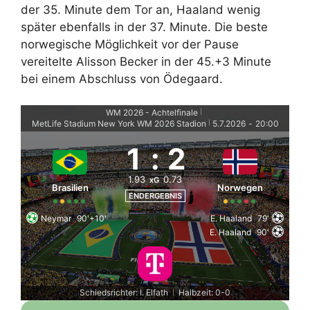
der 35. Minute dem Tor an, Haaland wenig
später ebenfalls in der 37. Minute. Die beste
norwegische Möglichkeit vor der Pause
vereitelte Alisson Becker in der 45.+3 Minute
bei einem Abschluss von Ödegaard.
WM 2026 - Achtelfinale
|
MetLife Stadium New York WM 2026 Stadion
5.7.2026
-
20:00
|
1
:
2
1.93
0.73
xG
Brasilien
Norwegen
ENDERGEBNIS
Neymar
90'+10'
E. Haaland
79'
E. Haaland
90'
Schiedsrichter: I. Elfath
Halbzeit: 0-0
|