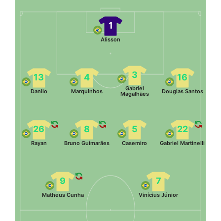
1
Alisson
3
13
4
16
Gabriel
Danilo
Marquinhos
Douglas Santos
Magalhães
26
8
5
22
Rayan
Bruno Guimarães
Casemiro
Gabriel Martinelli
9
7
Matheus Cunha
Vinícius Júnior