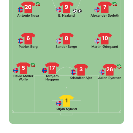
20
9
7
Antonio Nusa
E. Haaland
Alexander Sørloth
6
8
10
Patrick Berg
Sander Berge
Martin Ødegaard
5
17
3
26
David Møller
Torbjørn
Kristoffer Ajer
Julian Ryerson
Wolfe
Heggem
1
Ørjan Nyland