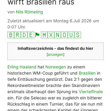
wirft Brasilien raus
von
Nils Römeling
Zuletzt aktualisiert am Montag 6.Juli 2026 um
0:07 Uhr.
🇧🇷
🇩🇪
🏴󠁧󠁢󠁥󠁮󠁧󠁿
🇲🇽
🇳🇴
🇺🇸
Inhaltsverzeichnis - das findest du hier
[
anzeigen
]
Erling Haaland
hat
Norwegen
zu einem
historischen WM-Coup geführt und
Brasilien
in
tiefe Enttäuschung gestürzt. Das 2:1 gegen den
Rekordweltmeister brachte den Skandinaviern
erstmals überhaupt den Sprung ins
Viertelfinale
ein. Für die Selecao war es zugleich ein bitterer
Rückschlag in einem Turnier, das für sie nun mit
einem der schwärzesten Kapitel der jüngeren