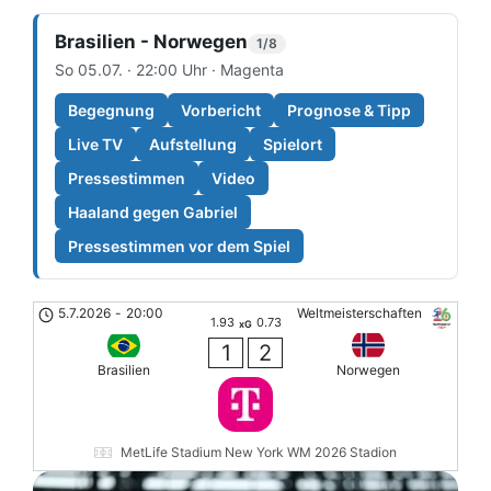
Brasilien - Norwegen
1/8
So 05.07. · 22:00 Uhr · Magenta
Begegnung
Vorbericht
Prognose & Tipp
Live TV
Aufstellung
Spielort
Pressestimmen
Video
Haaland gegen Gabriel
Pressestimmen vor dem Spiel
5.7.2026
-
20:00
Weltmeisterschaften
1.93
0.73
xG
1
2
Brasilien
Norwegen
MetLife Stadium New York WM 2026 Stadion