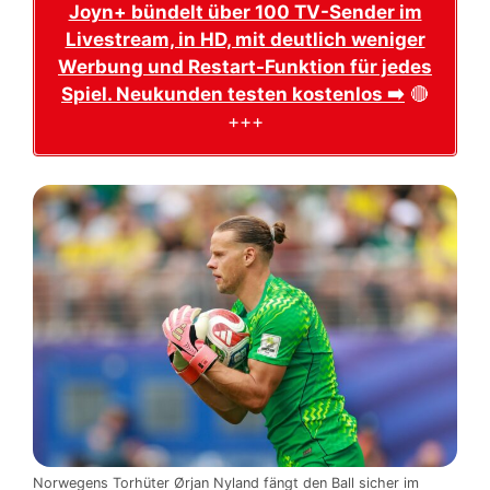
Joyn+ bündelt über 100 TV-Sender im
Livestream, in HD, mit deutlich weniger
Werbung und Restart-Funktion für jedes
Spiel. Neukunden testen kostenlos ➡️
🔴
+++
Norwegens Torhüter Ørjan Nyland fängt den Ball sicher im