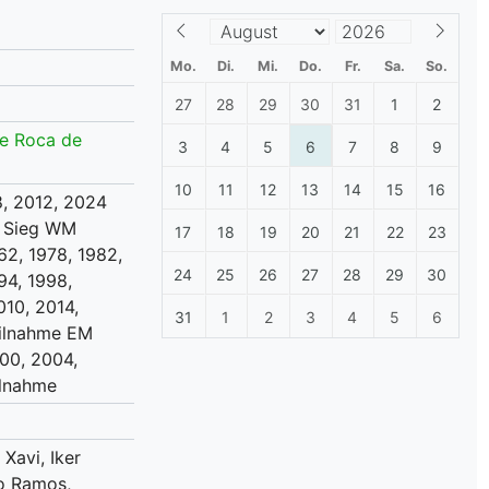
lplan Excel – kostenlos
 automatisch ausfüllen
Mo.
Di.
Mi.
Do.
Fr.
Sa.
So.
27
28
29
30
31
1
2
ue Roca de
3
4
5
6
7
8
9
10
11
12
13
14
15
16
, 2012, 2024
 Sieg WM
17
18
19
20
21
22
23
62, 1978, 1982,
24
25
26
27
28
29
30
94, 1998,
010, 2014,
31
1
2
3
4
5
6
ilnahme EM
00, 2004,
ilnahme
 Xavi, Iker
io Ramos,