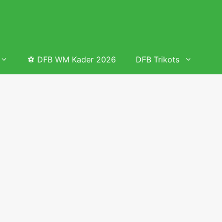
⚽ DFB WM Kader 2026
DFB Trikots
 & Tabelle
Frauenfußball heute
Deutschland Frauen Fußball Nationalmannschaft
 & Tabelle
Deutschland Frauen Länderspiele 2026 – DFB Spielplan
2026
lplan &
Deutschland Frauen Länderspiele 2025 – DFB Spielplan
2025
lplan &
Deutsche Frauen Nationalmannschaft DFB Kader 2025 &
Erfolge
elplan &