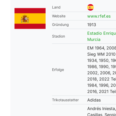
Land
WM 2026 Spie
downloaden &
www.rfef.es
Website
1913
Gründung
Estadio Enriq
Stadion
Murcia
EM 1964, 2008
Sieg WM 2010
1934, 1950, 19
1986, 1990, 19
Erfolge
2002, 2006, 2
2018, 2022 Te
1984, 1996, 20
2016, 2021 Te
Adidas
Trikotausstatter
Andrés Iniesta,
Casillas, Serg