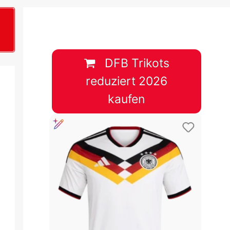
B
plan &
lplan &
DFB Trikots
reduziert 2026
lplan &
kaufen
 & Tabelle
 & Tabelle
 & Tabelle
 & Tabelle