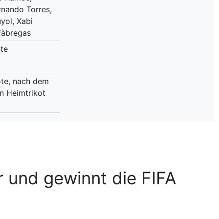
ernando Torres,
uyol, Xabi
Fàbregas
nte
ote, nach dem
n Heimtrikot
r und gewinnt die FIFA