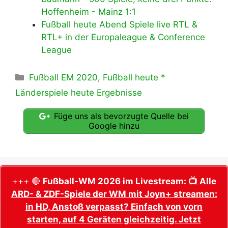
Hoffenheim - Mainz 1:1
Fußball heute Abend Spiele live RTL &
RTL+ in der Europaleague & Conference
League
Kategorien
Fußball EM 2020
,
Fußball heute *
Länderspiele heute Ergebnisse
Füge uns als bevorzugte Quelle bei
Google hinzu
+++ 🔴
Fußball-WM 2026 im Livestream:
📺 Alle
ARD- & ZDF-Spiele der WM mit Joyn+ streamen:
in HD, Anstoß verpasst? Einfach von vorn
starten, auf 4 Geräten gleichzeitig. Jetzt