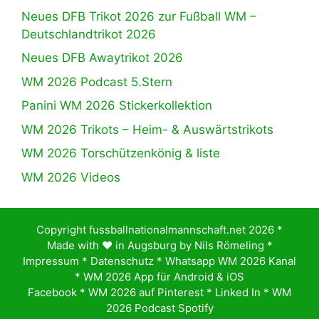
Neues DFB Trikot 2026 zur Fußball WM –
Deutschlandtrikot 2026
Neues DFB Awaytrikot 2026
WM 2026 Podcast 5.Stern
Panini WM 2026 Stickerkollektion
WM 2026 Trikots – Heim- & Auswärtstrikots
WM 2026 Torschützenkönig & liste
WM 2026 Videos
Copyright fussballnationalmannschaft.net 2026 *
Made with ♥️ in Augsburg by
Nils Römeling
*
Impressum
*
Datenschutz
*
Whatsapp WM 2026 Kanal
*
WM 2026 App für Android & iOS
Facebook
*
WM 2026 auf Pinterest
*
Linked In
*
WM
2026 Podcast Spotify