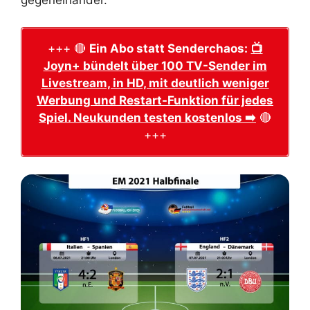
gegeneinander.
+++ 🔴
Ein Abo statt Senderchaos:
📺
Joyn+ bündelt über 100 TV-Sender im
Livestream, in HD, mit deutlich weniger
Werbung und Restart-Funktion für jedes
Spiel. Neukunden testen kostenlos ➡️
🔴
+++