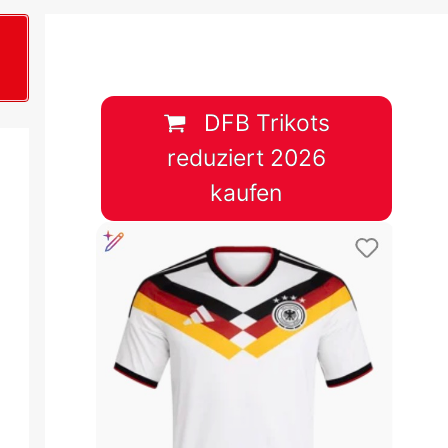
B
plan &
lplan &
DFB Trikots
reduziert 2026
lplan &
kaufen
 & Tabelle
 & Tabelle
 & Tabelle
 & Tabelle