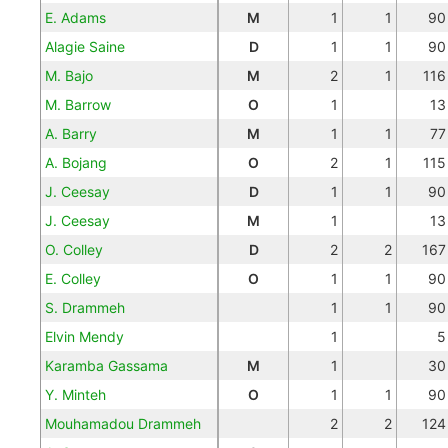
E. Adams
M
1
1
90
Alagie Saine
D
1
1
90
M. Bajo
M
2
1
116
M. Barrow
O
1
13
A. Barry
M
1
1
77
A. Bojang
O
2
1
115
J. Ceesay
D
1
1
90
J. Ceesay
M
1
13
O. Colley
D
2
2
167
E. Colley
O
1
1
90
S. Drammeh
1
1
90
Elvin Mendy
1
5
Karamba Gassama
M
1
30
Y. Minteh
O
1
1
90
Mouhamadou Drammeh
2
2
124