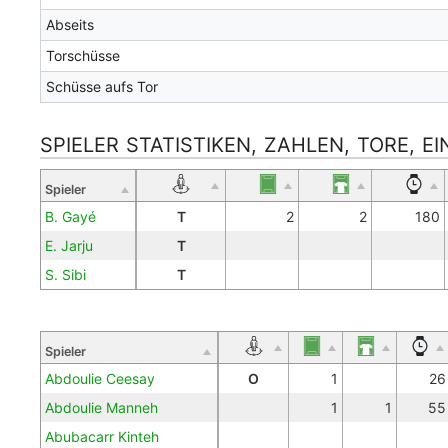
Abseits
Torschüsse
Schüsse aufs Tor
SPIELER STATISTIKEN, ZAHLEN, TORE, E
Spieler
B. Gayé
T
2
2
180
E. Jarju
T
S. Sibi
T
Spieler
Abdoulie Ceesay
O
1
26
Abdoulie Manneh
1
1
55
Abubacarr Kinteh