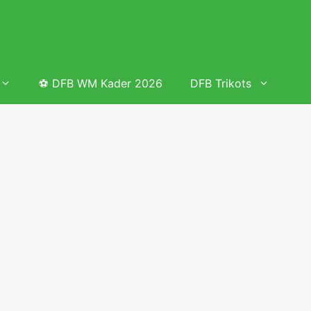
⚽ DFB WM Kader 2026
DFB Trikots
 & Tabelle
Frauenfußball heute
Deutschland Frauen Fußball Nationalmannschaft
 & Tabelle
Deutschland Frauen Länderspiele 2026 – DFB Spielplan
2026
lplan &
Deutschland Frauen Länderspiele 2025 – DFB Spielplan
2025
lplan &
Deutsche Frauen Nationalmannschaft DFB Kader 2025 &
Erfolge
elplan &