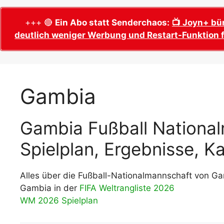
WM 2026 Sech
Termine, Ans
Wer wird Fußball-Weltmeister 2026?
+++ 🔴
Ein Abo statt Senderchaos:
📺 Joyn+ bü
deutlich weniger Werbung und Restart-Funktion f
WM 2026 Acht
Alle WM 2026 Trainer
Termine, Ans
Panini WM 2026 Sticker
WM 2026 Vier
Spielorte, T
Panini WM 2026 Stickerkollektion
Gambia
WM 2026 Halb
Alle Fußball Weltmeister
Anstoßzeiten
Adidas Trionda: offizielle WM 2026
Gambia Fußball Nationa
WM 2026 Spie
Spielball
Spielort Mia
Alle Nationalspieler der FIFA Fußball WM
Spielplan, Ergebnisse, K
WM 2026 Fina
2026
Weltmeister, 
WM 2026 Qualifikation in Europa: Tabelle
Alles über die Fußball-Nationalmannschaft von Ga
Fußball WM 
& Spielplan
Gambia in der
FIFA Weltrangliste 2026
Ausfüllen &
WM 2026 Spielplan
Fußball WM 20
PDF zum Dow