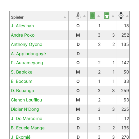
Spieler
J. Allevinah
O
1
18
André Poko
M
3
3
252
Anthony Oyono
D
2
2
135
A. Appindangoyé
D
P. Aubameyang
O
2
1
147
S. Babicka
M
2
1
50
E. Bocoum
O
1
1
33
D. Bouanga
O
3
3
259
Clench Loufilou
M
2
63
Didier N'Dong
M
3
3
225
J. Do Marcolino
D
1
12
B. Ecuele Manga
D
2
2
135
J. Ekomié
D
3
3
270