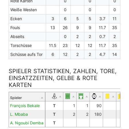
Rote Karten
0
0
0
Weiße Westen
0
0
0
Ecken
3
6
5
5
3.7
11
Fouls
13
26
9
9
11.7
35
Abseits
0
2
2
0.7
2
Torschüsse
11.5
23
12
12
11.7
35
Schüsse aufs Tor
6
12
2
2
4.7
14
SPIELER STATISTIKEN, ZAHLEN, TORE,
EINSATZZEITEN, GELBE & ROTE
KARTEN
Spieler
François Bekale
T
1
1
90
L. Mbaba
T
2
2
180
A. Ngoubi Demba
T