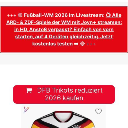
+++ 🔴
Fußball-WM 2026 im Livestream:
📺 Alle
ARD- & ZDF-Spiele der WM mit Joyn+ streamen:
in HD, Anstoß verpasst? Einfach von vorn
starten, auf 4 Geräten gleichzeitig. Jetzt
kostenlos testen ➡️
🔴 +++
DFB Trikots reduziert
2026 kaufen