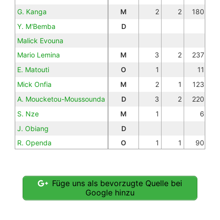
G. Kanga
M
2
2
180
Y. M'Bemba
D
Malick Evouna
Mario Lemina
M
3
2
237
E. Matouti
O
1
11
Mick Onfia
M
2
1
123
A. Moucketou-Moussounda
D
3
2
220
S. Nze
M
1
6
J. Obiang
D
R. Openda
O
1
1
90
J. Oyono
D
1
1
78
Teddy Averlant
M
2
2
117
Füge uns als bevorzugte Quelle bei
Google hinzu