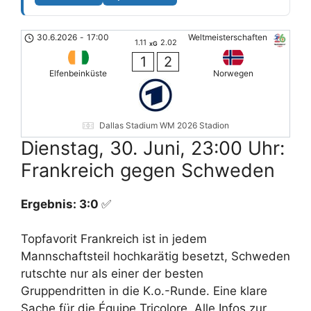
30.6.2026
-
17:00
Weltmeisterschaften
1.11
2.02
xG
1
2
Elfenbeinküste
Norwegen
Dallas Stadium WM 2026 Stadion
Dienstag, 30. Juni, 23:00 Uhr:
Frankreich gegen Schweden
Ergebnis: 3:0
✅
Topfavorit Frankreich ist in jedem
Mannschaftsteil hochkarätig besetzt, Schweden
rutschte nur als einer der besten
Gruppendritten in die K.o.-Runde. Eine klare
Sache für die Équipe Tricolore. Alle Infos zur