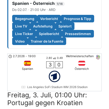
Spanien - Österreich
1/16
Do 02.07. · 21:00 Uhr · ARD
Begegnung
Vorbericht
Prognose & Tipp
Live TV
Aufstellung
Spielort
Live Ticker
Spielbericht
Pressestimmen
Video
Trainer de la Fuente
2.7.2026
-
19:00
Weltmeisterschaften
2.80
0.49
xG
3
0
Spanien
Österreich
Los Angeles SoFi Stadium WM 2026 Stadion
Freitag, 3. Juli, 01:00 Uhr:
Portugal gegen Kroatien