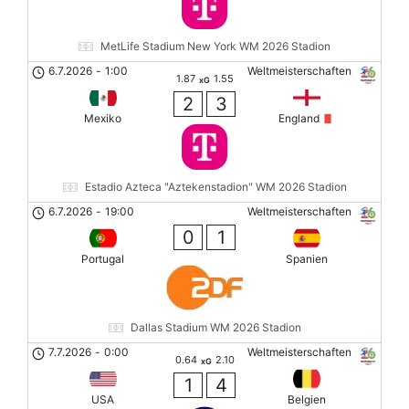
MetLife Stadium New York WM 2026 Stadion
6.7.2026
-
1:00
Weltmeisterschaften
1.87
1.55
xG
2
3
Mexiko
England
Estadio Azteca "Aztekenstadion" WM 2026 Stadion
6.7.2026
-
19:00
Weltmeisterschaften
0
1
Portugal
Spanien
Dallas Stadium WM 2026 Stadion
7.7.2026
-
0:00
Weltmeisterschaften
0.64
2.10
xG
1
4
USA
Belgien