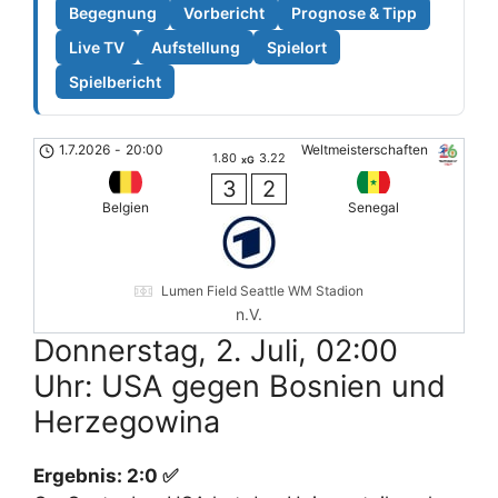
Begegnung
Vorbericht
Prognose & Tipp
Live TV
Aufstellung
Spielort
Spielbericht
1.7.2026
-
20:00
Weltmeisterschaften
1.80
3.22
xG
3
2
Belgien
Senegal
Lumen Field Seattle WM Stadion
n.V.
Donnerstag, 2. Juli, 02:00
Uhr: USA gegen Bosnien und
Herzegowina
Ergebnis: 2:0 ✅