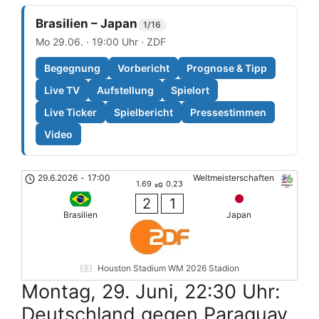
Brasilien – Japan
1/16
Mo 29.06. · 19:00 Uhr · ZDF
Begegnung
Vorbericht
Prognose & Tipp
Live TV
Aufstellung
Spielort
Live Ticker
Spielbericht
Pressestimmen
Video
29.6.2026
-
17:00
Weltmeisterschaften
1.69
0.23
xG
2
1
Brasilien
Japan
Houston Stadium WM 2026 Stadion
Montag, 29. Juni, 22:30 Uhr:
Deutschland gegen Paraguay