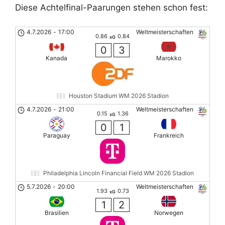
Diese Achtelfinal-Paarungen stehen schon fest:
4.7.2026
-
17:00
Weltmeisterschaften
0.86
0.84
xG
0
3
Kanada
Marokko
Houston Stadium WM 2026 Stadion
4.7.2026
-
21:00
Weltmeisterschaften
0.15
1.36
xG
0
1
Paraguay
Frankreich
Philadelphia Lincoln Financial Field WM 2026 Stadion
5.7.2026
-
20:00
Weltmeisterschaften
1.93
0.73
xG
1
2
Brasilien
Norwegen