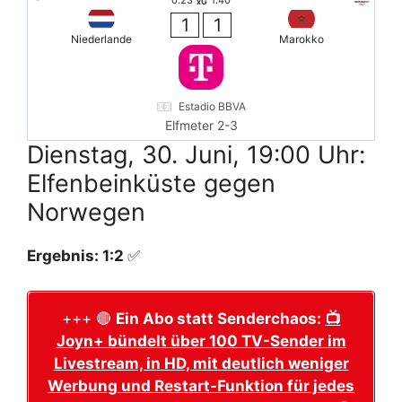
xG
1
1
Niederlande
Marokko
Estadio BBVA
Elfmeter 2-3
Dienstag, 30. Juni, 19:00 Uhr:
Elfenbeinküste gegen
Norwegen
Ergebnis: 1:2
✅
+++ 🔴
Ein Abo statt Senderchaos:
📺
Joyn+ bündelt über 100 TV-Sender im
Livestream, in HD, mit deutlich weniger
Werbung und Restart-Funktion für jedes