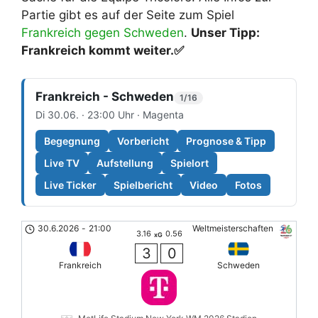
Partie gibt es auf der Seite zum Spiel
Frankreich gegen Schweden
.
Unser Tipp:
Frankreich kommt weiter.
✅
Frankreich - Schweden
1/16
Di 30.06. · 23:00 Uhr · Magenta
Begegnung
Vorbericht
Prognose & Tipp
Live TV
Aufstellung
Spielort
Live Ticker
Spielbericht
Video
Fotos
30.6.2026
-
21:00
Weltmeisterschaften
3.16
0.56
xG
3
0
Frankreich
Schweden