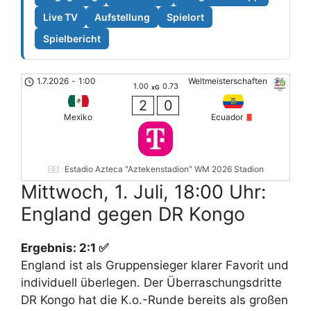
Live TV
Aufstellung
Spielort
Spielbericht
1.7.2026
-
1:00
Weltmeisterschaften
1.00
0.73
xG
2
0
Mexiko
Ecuador
Estadio Azteca "Aztekenstadion" WM 2026 Stadion
Mittwoch, 1. Juli, 18:00 Uhr:
England gegen DR Kongo
Ergebnis: 2:1 ✅
England ist als Gruppensieger klarer Favorit und
individuell überlegen. Der Überraschungsdritte
DR Kongo hat die K.o.-Runde bereits als großen