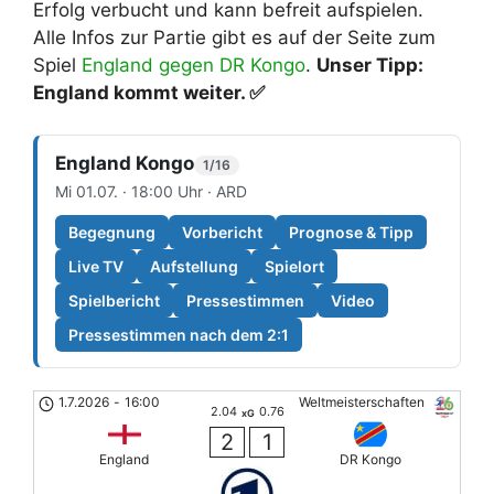
Erfolg verbucht und kann befreit aufspielen.
Alle Infos zur Partie gibt es auf der Seite zum
Spiel
England gegen DR Kongo
.
Unser Tipp:
England kommt weiter. ✅
England Kongo
1/16
Mi 01.07. · 18:00 Uhr · ARD
Begegnung
Vorbericht
Prognose & Tipp
Live TV
Aufstellung
Spielort
Spielbericht
Pressestimmen
Video
Pressestimmen nach dem 2:1
1.7.2026
-
16:00
Weltmeisterschaften
2.04
0.76
xG
2
1
England
DR Kongo