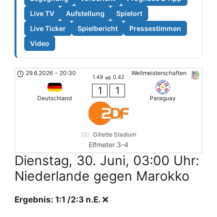
Live TV
Aufstellung
Spielort
Live Ticker
Spielbericht
Pressestimmen
Video
29.6.2026
-
20:30
Weltmeisterschaften
1.49
0.42
xG
1
1
Deutschland
Paraguay
Gillette Stadium
Elfmeter 3-4
Dienstag, 30. Juni, 03:00 Uhr:
Niederlande gegen Marokko
Ergebnis: 1:1 /2:3 n.E.
❌