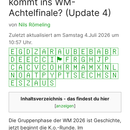
kommt ins WM-
Achtelfinale? (Update 4)
von
Nils Römeling
Zuletzt aktualisiert am Samstag 4.Juli 2026 um
10:57 Uhr.
🇪🇬
🇩🇿
🇦🇷
🇦🇺
🇧🇪
🇧🇦
🇧🇷
🇩🇪
🇪🇨
🇨🇮
🏴󠁧󠁢󠁥󠁮󠁧󠁿
🇫🇷
🇬🇭
🇯🇵
🇨🇦
🇨🇻
🇨🇴
🇭🇷
🇲🇦
🇲🇽
🇳🇱
🇳🇴
🇦🇹
🇵🇾
🇵🇹
🇸🇪
🇨🇭
🇸🇳
🇪🇸
🇿🇦
🇺🇸
Inhaltsverzeichnis - das findest du hier
[
anzeigen
]
Die Gruppenphase der WM 2026 ist Geschichte,
jetzt beginnt die K.o.-Runde. Im