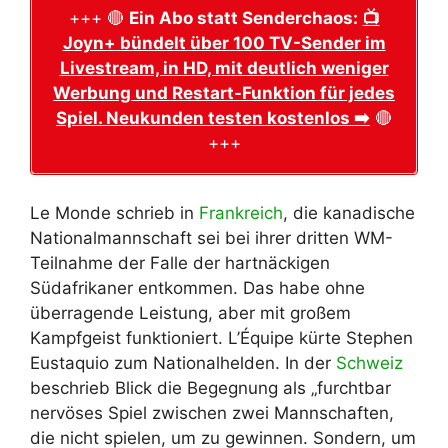
+++ 🔴
Ein Abo statt Senderchaos:
📺
Joyn+ bündelt über 100 TV-Sender im
Livestream, in HD, mit deutlich weniger
Werbung und Restart-Funktion für jedes
Spiel. Neukunden testen kostenlos ➡️
🔴
+++
Le Monde schrieb in
Frankreich
, die kanadische
Nationalmannschaft sei bei ihrer dritten WM-
Teilnahme der Falle der hartnäckigen
Südafrikaner entkommen. Das habe ohne
überragende Leistung, aber mit großem
Kampfgeist funktioniert. L’Équipe kürte Stephen
Eustaquio zum Nationalhelden. In der
Schweiz
beschrieb Blick die Begegnung als „furchtbar
nervöses Spiel zwischen zwei Mannschaften,
die nicht spielen, um zu gewinnen. Sondern, um