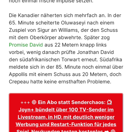
noch einmal frische Impulse setzen.
Die Kanadier näherten sich mehrfach an. In der
65. Minute scheiterte Oluwaseyi nach einem
Zuspiel von Sigur an Williams, der den Schuss
mit dem Oberkörper abwehrte. Später zog
Promise David
aus 22 Metern knapp links
vorbei, wenig danach prüfte Jonathan David
den südafrikanischen Torwart erneut. Südafrika
meldete sich in der 85. Minute noch einmal über
Appollis mit einem Schuss aus 20 Metern, doch
Crepeau hatte keine ernsthaften Probleme.
+++ 🔴
Ein Abo statt Senderchaos:
📺
Joyn+ bündelt über 100 TV-Sender im
Livestream, in HD, mit deutlich weniger
Werbung und Restart-Funktion für jedes
Spiel. Neukunden testen kostenlos ➡️
🔴