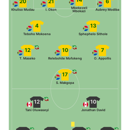
20
21
6
Mbekezeli
Khuliso Mudau
I. Okon
Aubrey Modiba
Mbokazi
4
13
Teboho Mokoena
Sphephelo Sithole
12
10
7
T. Maseko
Relebohile Mofokeng
O. Appollis
17
S. Makgopa
12
10
Tani Oluwaseyi
Jonathan David