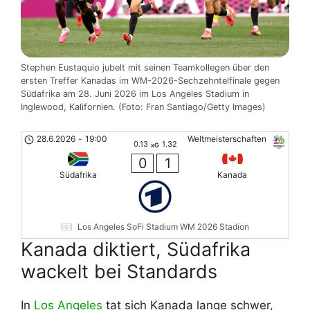
Stephen Eustaquio jubelt mit seinen Teamkollegen über den
ersten Treffer Kanadas im WM-2026-Sechzehntelfinale gegen
Südafrika am 28. Juni 2026 im Los Angeles Stadium in
Inglewood, Kalifornien. (Foto: Fran Santiago/Getty Images)
28.6.2026
-
19:00
Weltmeisterschaften
0.13
1.32
xG
0
1
Südafrika
Kanada
Los Angeles SoFi Stadium WM 2026 Stadion
Kanada diktiert, Südafrika
wackelt bei Standards
In
Los Angeles
tat sich Kanada lange schwer,