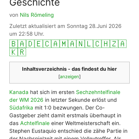
Geschichte
von
Nils Römeling
Zuletzt aktualisiert am Sonntag 28.Juni 2026
um 22:58 Uhr.
🇧🇦
🇩🇪
🇨🇦
🇲🇦
🇳🇱
🇨🇭
🇿🇦
🇰🇷
Inhaltsverzeichnis - das findest du hier
[
anzeigen
]
Kanada
hat sich im ersten
Sechzehntelfinale
der WM 2026
in letzter Sekunde erlöst und
Südafrika
mit 1:0 bezwungen. Der Co-
Gastgeber zieht damit erstmals überhaupt in
das
Achtelfinale
einer Weltmeisterschaft ein.
Stephen Eustaquio entschied die zähe Partie in
der Nachspielzeit mit einem Volleytreffer. Als