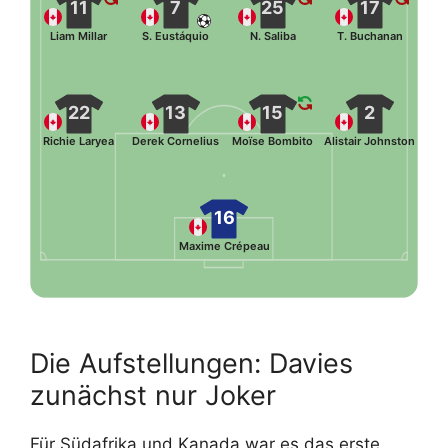
11
7
25
17
Liam Millar
S. Eustáquio
N. Saliba
T. Buchanan
22
13
15
2
Richie Laryea
Derek Cornelius
Moïse Bombito
Alistair Johnston
16
Maxime Crépeau
Die Aufstellungen: Davies
zunächst nur Joker
Für Südafrika und Kanada war es das erste