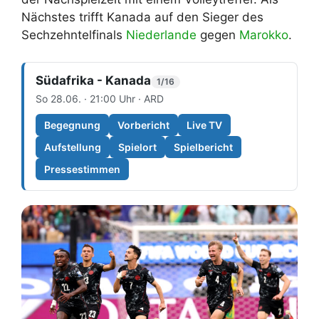
Nächstes trifft Kanada auf den Sieger des
Sechzehntelfinals
Niederlande
gegen
Marokko
.
Südafrika - Kanada
1/16
So 28.06. · 21:00 Uhr · ARD
Begegnung
Vorbericht
Live TV
Aufstellung
Spielort
Spielbericht
Pressestimmen