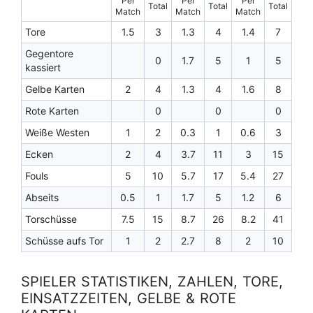
Per
Per
Per
Total
Total
Total
Match
Match
Match
Tore
1.5
3
1.3
4
1.4
7
Gegentore
0
1.7
5
1
5
kassiert
Gelbe Karten
2
4
1.3
4
1.6
8
Rote Karten
0
0
0
Weiße Westen
1
2
0.3
1
0.6
3
Ecken
2
4
3.7
11
3
15
Fouls
5
10
5.7
17
5.4
27
Abseits
0.5
1
1.7
5
1.2
6
Torschüsse
7.5
15
8.7
26
8.2
41
Schüsse aufs Tor
1
2
2.7
8
2
10
SPIELER STATISTIKEN, ZAHLEN, TORE,
EINSATZZEITEN, GELBE & ROTE