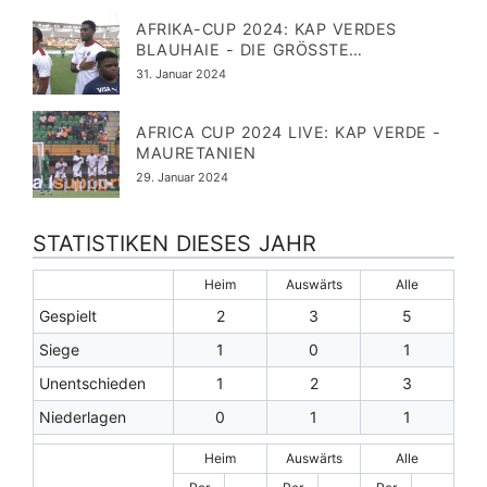
AFRIKA-CUP 2024: KAP VERDES
BLAUHAIE - DIE GRÖSSTE Ü
BERRASCHUNG
Veröffentlicht
31. Januar 2024
am
AFRICA CUP 2024 LIVE: KAP VERDE -
MAURETANIEN
Veröffentlicht
29. Januar 2024
am
STATISTIKEN DIESES JAHR
Heim
Auswärts
Alle
Gespielt
2
3
5
Siege
1
0
1
Unentschieden
1
2
3
Niederlagen
0
1
1
Heim
Auswärts
Alle