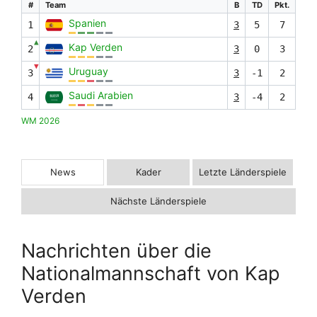
#
Team
B
TD
Pkt.
Spanien
1
3
5
7
▲
Kap Verden
2
3
0
3
▼
Uruguay
3
3
-1
2
Saudi Arabien
4
3
-4
2
WM 2026
News
Kader
Letzte Länderspiele
Nächste Länderspiele
Nachrichten über die
Nationalmannschaft von Kap
Verden