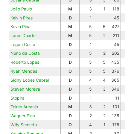
João Paulo
M
3
1
118
Kelvin Pires
D
1
45
Kevin Pina
M
5
5
427
2
Laros Duarte
M
5
2
211
Logan Costa
D
1
45
Nuno da Costa
O
5
2
202
Roberto Lopes
D
5
5
435
Ryan Mendes
O
5
5
376
Sidny Lopes Cabral
D
4
4
365
2
Steven Moreira
D
5
3
346
1
Stopira
D
1
11
Telmo Arcanjo
M
3
2
101
Wagner Pina
D
2
2
135
1
Willy Semedo
O
4
1
175
Yannick Semedo
M
2
30