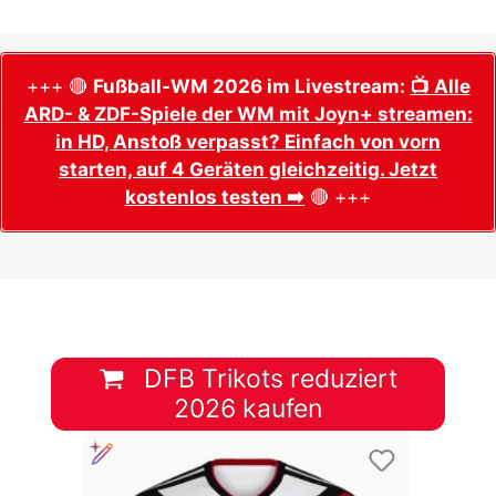
+++ 🔴
Fußball-WM 2026 im Livestream:
📺 Alle
ARD- & ZDF-Spiele der WM mit Joyn+ streamen:
in HD, Anstoß verpasst? Einfach von vorn
starten, auf 4 Geräten gleichzeitig. Jetzt
kostenlos testen ➡️
🔴 +++
DFB Trikots reduziert
2026 kaufen