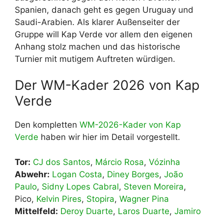
Spanien, danach geht es gegen Uruguay und
Saudi-Arabien. Als klarer Außenseiter der
Gruppe will Kap Verde vor allem den eigenen
Anhang stolz machen und das historische
Turnier mit mutigem Auftreten würdigen.
Der WM-Kader 2026 von Kap
Verde
Den kompletten
WM-2026-Kader von Kap
Verde
haben wir hier im Detail vorgestellt.
Tor:
CJ dos Santos
,
Márcio Rosa
,
Vózinha
Abwehr:
Logan Costa
,
Diney Borges
,
João
Paulo
,
Sidny Lopes Cabral
,
Steven Moreira
,
Pico,
Kelvin Pires
,
Stopira
,
Wagner Pina
Mittelfeld:
Deroy Duarte
,
Laros Duarte
,
Jamiro