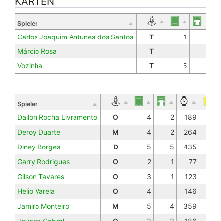
KARTEN
Spieler
Carlos Joaquim Antunes dos Santos
T
1
Márcio Rosa
T
Vozinha
T
5
5
Spieler
Dailon Rocha Livramento
O
4
2
189
Deroy Duarte
M
4
2
264
Diney Borges
D
5
5
435
1
Garry Rodrigues
O
2
1
77
Gilson Tavares
O
3
1
123
Helio Varela
O
4
146
Jamiro Monteiro
M
5
4
359
1
Jovane Cabral
O
3
3
186