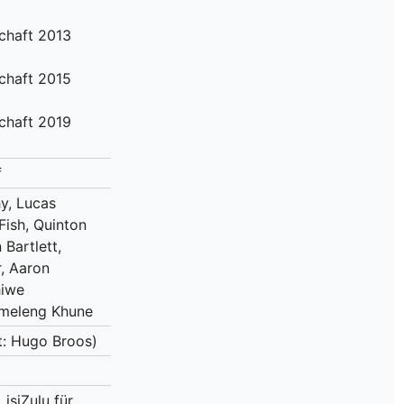
chaft 2013
chaft 2015
chaft 2019
f
y, Lucas
Fish, Quinton
 Bartlett,
, Aaron
hiwe
umeleng Khune
t: Hugo Broos)
isiZulu für