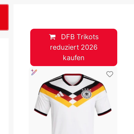
B
plan &
lplan &
DFB Trikots
reduziert 2026
lplan &
kaufen
 & Tabelle
 & Tabelle
 & Tabelle
 & Tabelle