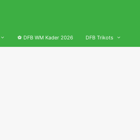
⚽ DFB WM Kader 2026
DFB Trikots
 & Tabelle
Frauenfußball heute
Deutschland Frauen Fußball Nationalmannschaft
 & Tabelle
Deutschland Frauen Länderspiele 2026 – DFB Spielplan
2026
lplan &
Deutschland Frauen Länderspiele 2025 – DFB Spielplan
2025
lplan &
Deutsche Frauen Nationalmannschaft DFB Kader 2025 &
Erfolge
elplan &