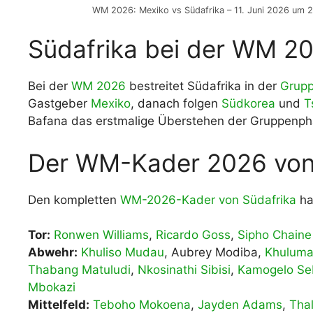
WM 2026: Mexiko vs Südafrika – 11. Juni 2026 um 2
Südafrika bei der WM 2
Bei der
WM 2026
bestreitet Südafrika in der
Grup
Gastgeber
Mexiko
, danach folgen
Südkorea
und
T
Bafana das erstmalige Überstehen der Gruppenph
Der WM-Kader 2026 von
Den kompletten
WM-2026-Kader von Südafrika
hab
Tor:
Ronwen Williams
,
Ricardo Goss
,
Sipho Chaine
Abwehr:
Khuliso Mudau
, Aubrey Modiba,
Khulum
Thabang Matuludi
,
Nkosinathi Sibisi
,
Kamogelo Se
Mbokazi
Mittelfeld:
Teboho Mokoena
,
Jayden Adams
,
Tha