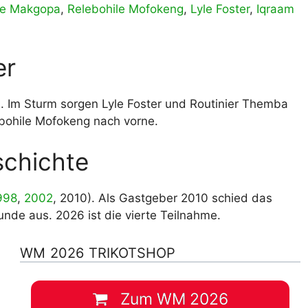
ce Makgopa
,
Relebohile Mofokeng
,
Lyle Foster
,
Iqraam
er
s. Im Sturm sorgen Lyle Foster und Routinier Themba
ebohile Mofokeng nach vorne.
schichte
998
,
2002
, 2010). Als Gastgeber 2010 schied das
nde aus. 2026 ist die vierte Teilnahme.
WM 2026 TRIKOTSHOP
Zum WM 2026