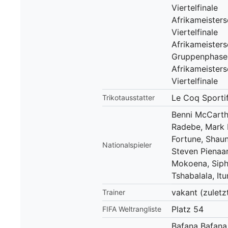
Viertelfinale
Afrikameisters
Viertelfinale
Afrikameisters
Gruppenphase
Afrikameisters
Viertelfinale
Le Coq Sporti
Trikotausstatter
Benni McCarth
Radebe, Mark 
Fortune, Shaun
Nationalspieler
Steven Pienaar
Mokoena, Sip
Tshabalala, It
vakant (zuletz
Trainer
Platz 54
FIFA Weltrangliste
Bafana Bafana, 