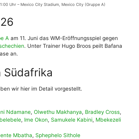
1:00 Uhr – Mexico City Stadium, Mexico City (Gruppe A)
026
pe A
am 11. Juni das WM-Eröffnungsspiel gegen
schechien
. Unter Trainer Hugo Broos peilt Bafana
ase an.
 Südafrika
en wir hier im Detail vorgestellt.
ani Ndamane
,
Olwethu Makhanya
,
Bradley Cross
,
belebele
,
Ime Okon
,
Samukele Kabini
,
Mbekezeli
lente Mbatha
,
Sphephelo Sithole