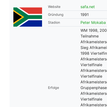
safa.net
Website
WM 2026 Spie
downloaden &
1991
Gründung
Peter Mokaba
Stadion
WM 1998, 200
Teilnahme
Afrikameisters
Sieg Afrikamei
1998 Viertelfin
Afrikameister
Viertelfinale
Afrikameister
Viertelfinale
Afrikameister
Gruppenphase
Erfolge
Afrikameister
Viertelfinale
Afrikameister