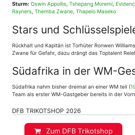
Sturm:
Oswin Appollis
,
Tshepang Moremi
,
Eviden
Rayners
,
Themba Zwane
,
Thapelo Maseko
Stars und Schlüsselspiel
Rückhalt und Kapitän ist Torhüter Ronwen William
Zwane für Gefahr, dazu drängt das Toptalent Rel
Südafrika in der WM-Ge
Südafrika nahm bisher dreimal an einer WM teil (
1
Team als erster WM-Gastgeber bereits in der Vorru
DFB TRIKOTSHOP 2026
Zum DFB Trikotshop