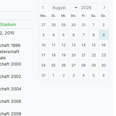
lplan Excel – kostenlos
 automatisch ausfüllen
Mo.
Di.
Mi.
Do.
Fr.
Sa.
So.
 Stadium
27
28
29
30
31
1
2
2, 2010
3
4
5
6
7
8
9
chaft 1996
10
11
12
13
14
15
16
sterschaft
17
18
19
20
21
22
23
ale
schaft 2000
24
25
26
27
28
29
30
31
1
2
3
4
5
6
schaft 2002
schaft 2004
schaft 2006
schaft 2008