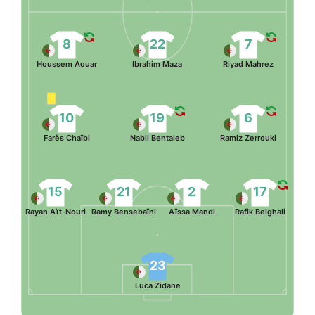
8
22
7
Houssem Aouar
Ibrahim Maza
Riyad Mahrez
10
19
6
Farès Chaïbi
Nabil Bentaleb
Ramiz Zerrouki
15
21
2
17
Rayan Aït-Nouri
Ramy Bensebaïni
Aïssa Mandi
Rafik Belghali
23
Luca Zidane