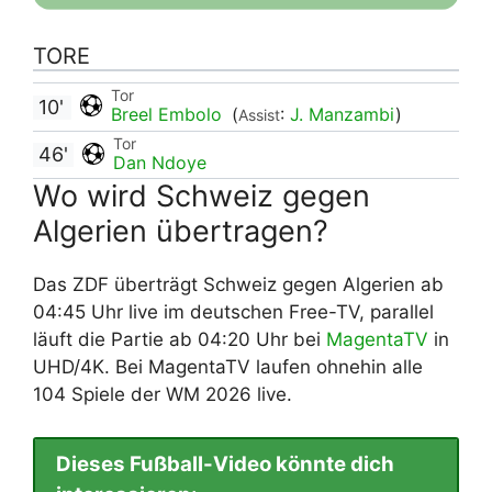
TORE
Tor
10'
Breel Embolo
(
:
J. Manzambi
)
Assist
Tor
46'
Dan Ndoye
Wo wird Schweiz gegen
Algerien übertragen?
Das ZDF überträgt Schweiz gegen Algerien ab
04:45 Uhr live im deutschen Free-TV, parallel
läuft die Partie ab 04:20 Uhr bei
MagentaTV
in
UHD/4K. Bei MagentaTV laufen ohnehin alle
104 Spiele der WM 2026 live.
Dieses Fußball-Video könnte dich