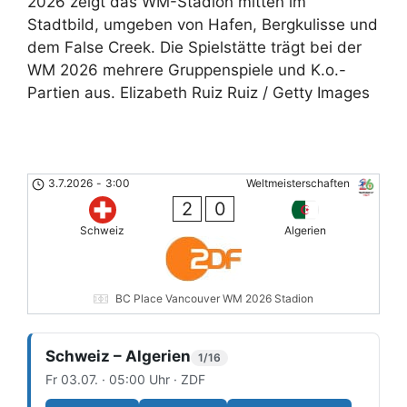
2026 zeigt das WM-Stadion mitten im
Stadtbild, umgeben von Hafen, Bergkulisse und
dem False Creek. Die Spielstätte trägt bei der
WM 2026 mehrere Gruppenspiele und K.o.-
Partien aus. Elizabeth Ruiz Ruiz / Getty Images
3.7.2026
-
3:00
Weltmeisterschaften
2
0
Schweiz
Algerien
BC Place Vancouver WM 2026 Stadion
Schweiz – Algerien
1/16
Fr 03.07. · 05:00 Uhr · ZDF