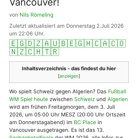
Vancouver!
von
Nils Römeling
Zuletzt aktualisiert am Donnerstag 2.Juli 2026
um 22:06 Uhr.
🇪🇬
🇩🇿
🇦🇺
🇧🇪
🇬🇭
🇨🇦
🇨🇴
🇳🇿
🇨🇭
🇹🇷
Inhaltsverzeichnis - das findest du hier
[
anzeigen
]
Wo spielt Schweiz gegen Algerien? Das
Fußball
WM Spiel heute
zwischen
Schweiz
und
Algerien
wird am frühen Freitagmorgen, dem 3. Juli
2026, um 05:00 Uhr MESZ (20:00 Uhr Ortszeit
am Donnerstagabend) im
BC Place
in
Vancouver ausgetragen. Es ist das 13.
Sechzehntelfinale
der WM 2026, alle Infos zur