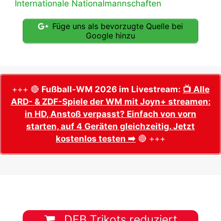
Internationale Nationalmannschaften
Füge uns als bevorzugte Quelle bei
Google hinzu
+++ 🔴
Fußball-WM 2026 im Livestream:
📺 Alle
ARD- & ZDF-Spiele der WM mit Joyn+ streamen:
in HD, Anstoß verpasst? Einfach von vorn
starten, auf 4 Geräten gleichzeitig. Jetzt
kostenlos testen ➡️
🔴 +++
DFB Trikots reduziert