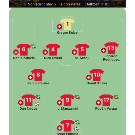
Schiedsrichter: Y. Falcon Perez
Halbzeit: 1-0
|
1
Gregor Kobel
13
6
4
5
Ricardo
Denis Zakaria
Nico Elvedi
M. Akanji
Rodriguez
8
10
Remo Freuler
Granit Xhaka
11
9
17
Dan Ndoye
J. Manzambi
Rubén Vargas
7
Breel Embolo