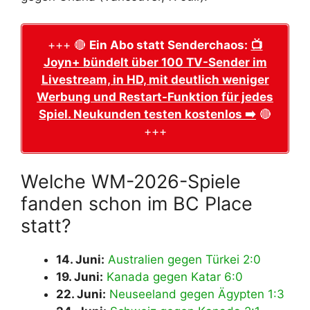
+++ 🔴
Ein Abo statt Senderchaos:
📺
Joyn+ bündelt über 100 TV-Sender im
Livestream, in HD, mit deutlich weniger
Werbung und Restart-Funktion für jedes
Spiel. Neukunden testen kostenlos ➡️
🔴
+++
Welche WM-2026-Spiele
fanden schon im BC Place
statt?
14. Juni:
Australien gegen Türkei 2:0
19. Juni:
Kanada gegen Katar 6:0
22. Juni:
Neuseeland gegen Ägypten 1:3