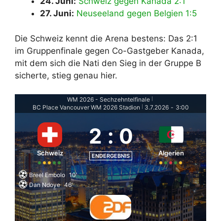
24. Juni:
Schweiz gegen Kanada 2:1
27. Juni:
Neuseeland gegen Belgien 1:5
Die Schweiz kennt die Arena bestens: Das 2:1
im Gruppenfinale gegen Co-Gastgeber Kanada,
mit dem sich die Nati den Sieg in der Gruppe B
sicherte, stieg genau hier.
WM 2026 - Sechzehntelfinale
|
BC Place Vancouver WM 2026 Stadion
3.7.2026
-
3:00
|
2
:
0
Schweiz
Algerien
ENDERGEBNIS
Breel Embolo
10'
Dan Ndoye
46'