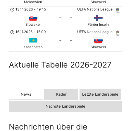
Moldawien
Slowakei
13.11.2026
-
19:45
UEFA Nations League
-
-
Slowakei
Färöer Inseln
16.11.2026
-
15:00
UEFA Nations League
-
-
Kasachstan
Slowakei
Aktuelle Tabelle 2026-2027
News
Kader
Letzte Länderspiele
Nächste Länderspiele
Nachrichten über die