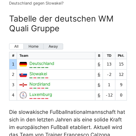
Deutschland gegen Slowakei?
Tabelle der deutschen WM
Quali Gruppe
All
Home
Away
#
Team
B
TD
Pkt.
Deutschland
1
6
13
15
Slowakei
2
6
-2
12
Nordirland
3
6
1
9
Luxemburg
4
6
-12
0
Die slowakische Fußballnationalmannschaft hat
sich in den letzten Jahren als eine solide Kraft
im europäischen Fußball etabliert. Aktuell wird
das Team von Trainer Francesco Calzona