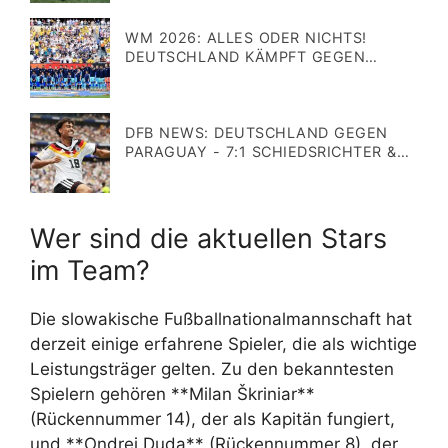
WM 2026: ALLES ODER NICHTS!
DEUTSCHLAND KÄMPFT GEGEN
PARAGUAY UMS WEITERKOMMEN
Veröffentlicht
am
DFB NEWS: DEUTSCHLAND GEGEN
PARAGUAY - 7:1 SCHIEDSRICHTER &
BROWN IST WIEDER FIT!
Veröffentlicht
am
Wer sind die aktuellen Stars
im Team?
Die slowakische Fußballnationalmannschaft hat
derzeit einige erfahrene Spieler, die als wichtige
Leistungsträger gelten. Zu den bekanntesten
Spielern gehören **Milan Škriniar**
(Rückennummer 14), der als Kapitän fungiert,
und **Ondrej Duda** (Rückennummer 8), der