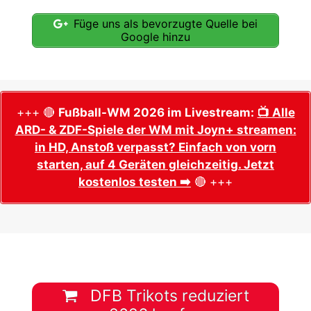
Füge uns als bevorzugte Quelle bei
Google hinzu
+++ 🔴
Fußball-WM 2026 im Livestream:
📺 Alle
ARD- & ZDF-Spiele der WM mit Joyn+ streamen:
in HD, Anstoß verpasst? Einfach von vorn
starten, auf 4 Geräten gleichzeitig. Jetzt
kostenlos testen ➡️
🔴 +++
DFB Trikots reduziert