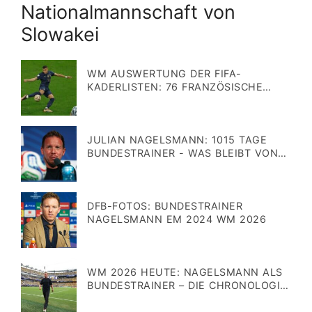
Nationalmannschaft von
Slowakei
WM AUSWERTUNG DER FIFA-
KADERLISTEN: 76 FRANZÖSISCHE
SPIELER SPIELEN FÜR EINE ANDERE
Veröffentlicht
NATION!
am
JULIAN NAGELSMANN: 1015 TAGE
BUNDESTRAINER - WAS BLEIBT VON
IHM?
Veröffentlicht
am
DFB-FOTOS: BUNDESTRAINER
NAGELSMANN EM 2024 WM 2026
Veröffentlicht
am
WM 2026 HEUTE: NAGELSMANN ALS
BUNDESTRAINER – DIE CHRONOLOGIE
BIS ZUM WM-AUS GEGEN PARAGUAY
Veröffentlicht
am