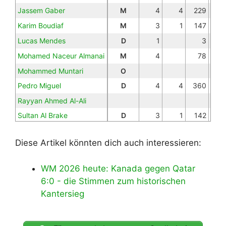
Jassem Gaber
M
4
4
229
Karim Boudiaf
M
3
1
147
Lucas Mendes
D
1
3
Mohamed Naceur Almanai
M
4
78
Mohammed Muntari
O
Pedro Miguel
D
4
4
360
Rayyan Ahmed Al-Ali
Sultan Al Brake
D
3
1
142
Tahsin Jamshid
O
1
12
Diese Artikel könnten dich auch interessieren:
Yusuf Abdurisag
O
3
3
159
WM 2026 heute: Kanada gegen Qatar
6:0 - die Stimmen zum historischen
Kantersieg