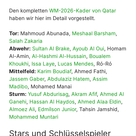
Den kompletten
WM-2026-Kader von Qatar
haben wir hier im Detail vorgestellt.
Tor:
Mahmoud Abunada,
Meshaal Barsham
,
Salah Zakaria
Abwehr:
Sultan Al Brake
,
Ayoub Al Oui
, Homam
Al-Amin,
Al-Hashmi Al-Hussain
,
Boualem
Khoukhi
,
Issa Laye
,
Lucas Mendes
, Ró-Ró
Mittelfeld:
Karim Boudiaf
, Ahmed Fathi,
Jassem Gaber
,
Abdulaziz Hatem
,
Assim
Madibo
, Mohamed Manai
Sturm:
Yusuf Abdurisag
,
Akram Afif
,
Ahmed Al
Ganehi
,
Hassan Al Haydos
,
Ahmed Alaa Eldin
,
Almoez Ali
,
Edmílson Junior
, Tahsin Jamshid,
Mohammed Muntari
Stars und Schlüsselspieler