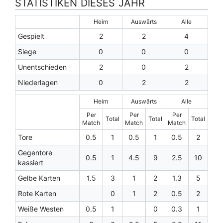
STATISTIKEN DIESES JAHR
Heim
Auswärts
Alle
Gespielt
2
2
4
Siege
0
0
0
Unentschieden
2
0
2
Niederlagen
0
2
2
Heim
Auswärts
Alle
Per
Per
Per
Total
Total
Total
Match
Match
Match
Tore
0.5
1
0.5
1
0.5
2
Gegentore
0.5
1
4.5
9
2.5
10
kassiert
Gelbe Karten
1.5
3
1
2
1.3
5
Rote Karten
0
1
2
0.5
2
Weiße Westen
0.5
1
0
0.3
1