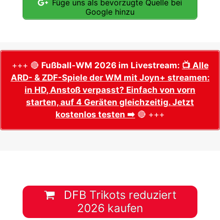
Füge uns als bevorzugte Quelle bei
Google hinzu
+++ 🔴
Fußball-WM 2026 im Livestream:
📺 Alle
ARD- & ZDF-Spiele der WM mit Joyn+ streamen:
in HD, Anstoß verpasst? Einfach von vorn
starten, auf 4 Geräten gleichzeitig. Jetzt
kostenlos testen ➡️
🔴 +++
DFB Trikots reduziert
2026 kaufen