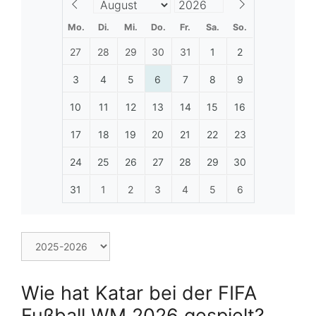
Mo.
Di.
Mi.
Do.
Fr.
Sa.
So.
27
28
29
30
31
1
2
3
4
5
6
7
8
9
10
11
12
13
14
15
16
17
18
19
20
21
22
23
24
25
26
27
28
29
30
31
1
2
3
4
5
6
Wie hat Katar bei der FIFA
Fußball WM 2026 gespielt?