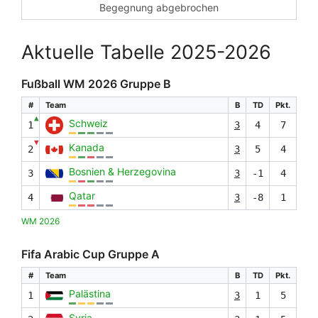
Begegnung abgebrochen
Aktuelle Tabelle 2025-2026
Fußball WM 2026 Gruppe B
#
Team
B
TD
Pkt.
▲
Schweiz
1
3
4
7
▼
Kanada
2
3
5
4
Bosnien & Herzegovina
3
3
-1
4
Qatar
4
3
-8
1
WM 2026
Fifa Arabic Cup Gruppe A
#
Team
B
TD
Pkt.
Palästina
1
3
1
5
Syria