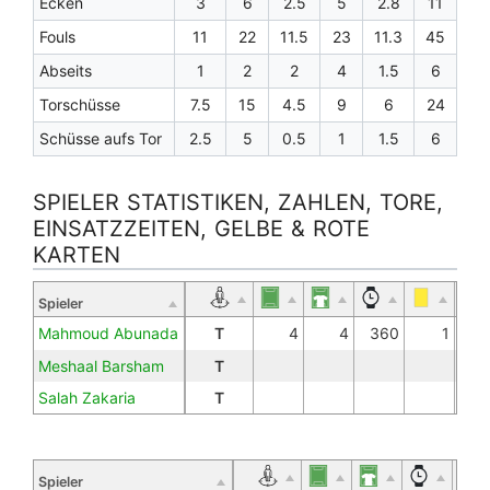
Ecken
3
6
2.5
5
2.8
11
Fouls
11
22
11.5
23
11.3
45
Abseits
1
2
2
4
1.5
6
Torschüsse
7.5
15
4.5
9
6
24
Schüsse aufs Tor
2.5
5
0.5
1
1.5
6
SPIELER STATISTIKEN, ZAHLEN, TORE,
EINSATZZEITEN, GELBE & ROTE
KARTEN
Spieler
Mahmoud Abunada
T
4
4
360
1
Meshaal Barsham
T
Salah Zakaria
T
Spieler