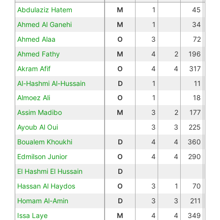
Abdulaziz Hatem
M
1
45
Ahmed Al Ganehi
M
1
34
Ahmed Alaa
O
3
72
Ahmed Fathy
M
4
2
196
Akram Afif
O
4
4
317
Al-Hashmi Al-Hussain
D
1
11
Almoez Ali
O
1
18
Assim Madibo
M
3
2
177
Ayoub Al Oui
3
3
225
Boualem Khoukhi
D
4
4
360
Edmilson Junior
O
4
4
290
El Hashmi El Hussain
D
Hassan Al Haydos
O
3
1
70
Homam Al-Amin
D
3
3
211
Issa Laye
M
4
4
349