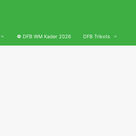
⚽ DFB WM Kader 2026
DFB Trikots
 & Tabelle
Frauenfußball heute
Deutschland Frauen Fußball Nationalmannschaft
 & Tabelle
Deutschland Frauen Länderspiele 2026 – DFB Spielplan
2026
lplan &
Deutschland Frauen Länderspiele 2025 – DFB Spielplan
2025
lplan &
Deutsche Frauen Nationalmannschaft DFB Kader 2025 &
Erfolge
elplan &