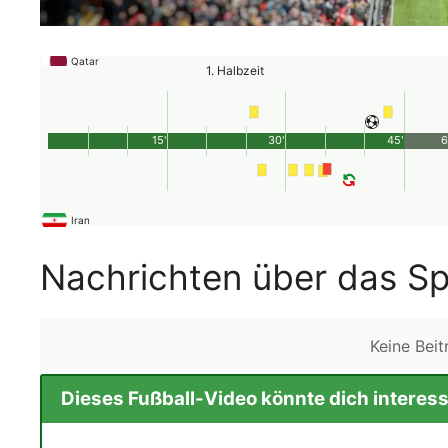
Qatar
1. Halbzeit
15'
30'
45'
6
Iran
Nachrichten über das Sp
Keine Bei
Dieses Fußball-Video könnte dich interess