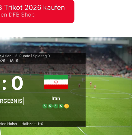
 Trikot 2026 kaufen
lplan Excel – kostenlos
ellen DFB Shop
 automatisch ausfüllen
n Asien - 3. Runde
Spieltag 9
|
025
-
18:15
:
0
Iran
RGEBNIS
S
S
S
S
U
hled Hoish
Halbzeit: 1-0
|