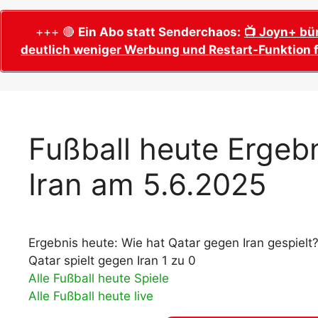
WM 2026 Sech
Termine, Ans
Wer wird Fußball-Weltmeister 2026?
+++ 🔴
Ein Abo statt Senderchaos:
📺 Joyn+ bü
deutlich weniger Werbung und Restart-Funktion f
WM 2026 Acht
Alle WM 2026 Trainer
Termine, Ans
Panini WM 2026 Sticker
WM 2026 Vier
Spielorte, T
Panini WM 2026 Stickerkollektion
WM 2026 Halb
Alle Fußball Weltmeister
Fußball heute Ergebn
Anstoßzeiten
Adidas Trionda: offizielle WM 2026
Iran am 5.6.2025
WM 2026 Spie
Spielball
Spielort Mia
Alle Nationalspieler der FIFA Fußball WM
WM 2026 Fina
2026
Weltmeister, 
Ergebnis heute: Wie hat Qatar gegen Iran gespielt
WM 2026 Qualifikation in Europa: Tabelle
Fußball WM 
& Spielplan
Qatar spielt gegen Iran 1 zu 0
Ausfüllen &
Alle Fußball heute Spiele
Alle Fußball heute live
Fußball WM 20
PDF zum Dow