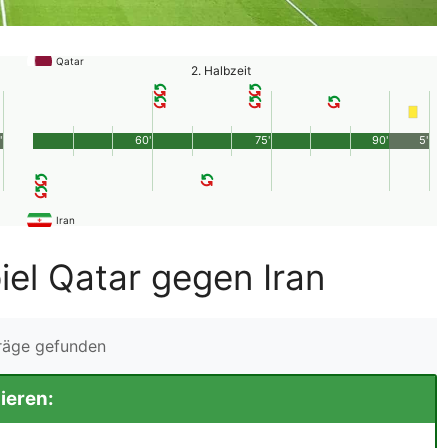
Qatar
2. Halbzeit
'
60'
75'
90'
5'
Iran
iel Qatar gegen Iran
träge gefunden
ieren: