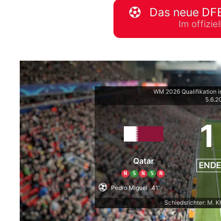
Das neue DFB
WM 2026 Spie
Im offizi
downloaden &
WM 2026 Qualifikation i
5.6.2
1
Qatar
ENDE
N
S
N
S
N
Pedro Miguel
41'
Schiedsrichter: M. K