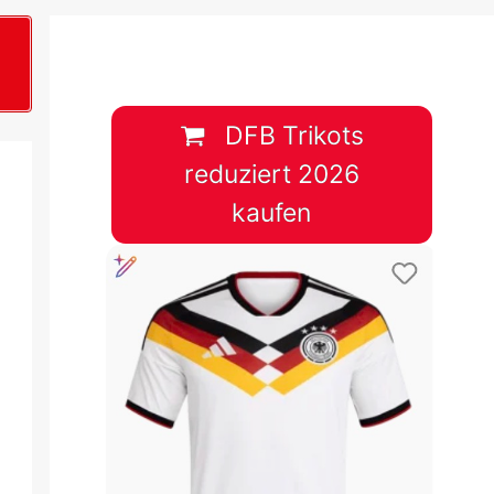
B
plan &
lplan &
DFB Trikots
reduziert 2026
lplan &
kaufen
 & Tabelle
 & Tabelle
 & Tabelle
 & Tabelle