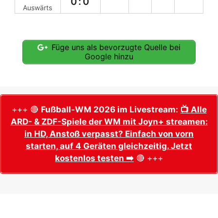
0:0
Auswärts
Füge uns als bevorzugte Quelle bei
Google hinzu
+++ 🔴
Fußball-WM 2026 im Livestream:
📺 Alle
ARD- & ZDF-Spiele der WM mit Joyn+ streamen:
in HD, Anstoß verpasst? Einfach von vorn
starten, auf 4 Geräten gleichzeitig. Jetzt
kostenlos testen ➡️
🔴 +++