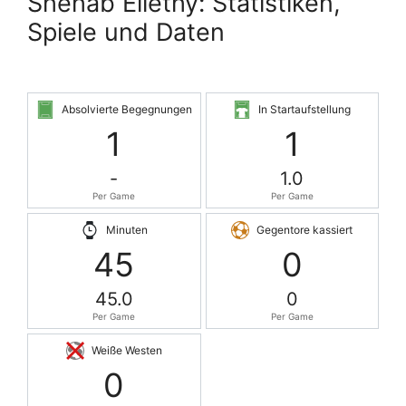
Shehab Ellethy: Statistiken,
Spiele und Daten
Absolvierte Begegnungen
In Startaufstellung
1
1
-
1.0
Per Game
Per Game
Minuten
Gegentore kassiert
45
0
45.0
0
Per Game
Per Game
Weiße Westen
0