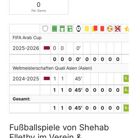
0
Per Game
FIFA Arab Cup
2025-2026
0
0
0′
0
0
0
0′
0
0
0
0
0
Weltmeisterschaften Quali Asien (Asien)
2024-2025
1
1
45′
6.3
1
1
0
45′
0
0
0
0
0
6.3
Gesamt:
1
1
0
45′
0
0
0
0
0
6.3
Fußballspiele von Shehab
Ellethy im Verein &