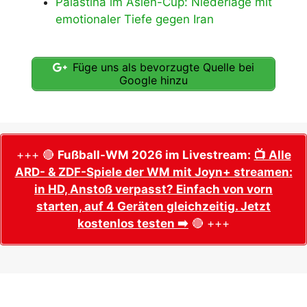
Palästina im Asien-Cup: Niederlage mit
emotionaler Tiefe gegen Iran
Füge uns als bevorzugte Quelle bei
Google hinzu
+++ 🔴
Fußball-WM 2026 im Livestream:
📺 Alle
ARD- & ZDF-Spiele der WM mit Joyn+ streamen:
in HD, Anstoß verpasst? Einfach von vorn
starten, auf 4 Geräten gleichzeitig. Jetzt
kostenlos testen ➡️
🔴 +++