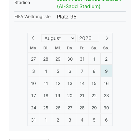
Stadion
(Al-Sadd Stadium)
Platz 95
FIFA Weltrangliste
Mo.
Di.
Mi.
Do.
Fr.
Sa.
So.
27
28
29
30
31
1
2
3
4
5
6
7
8
9
10
11
12
13
14
15
16
17
18
19
20
21
22
23
24
25
26
27
28
29
30
31
1
2
3
4
5
6