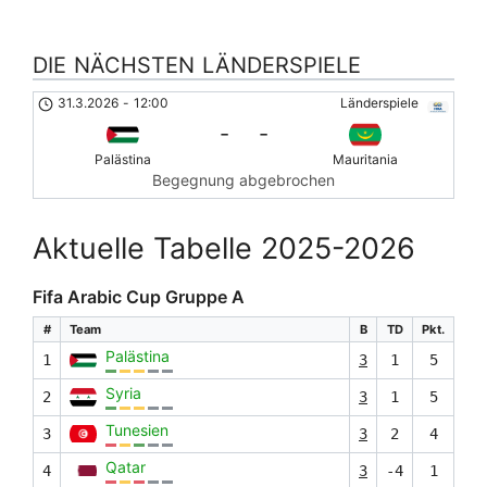
DIE NÄCHSTEN LÄNDERSPIELE
31.3.2026
-
12:00
Länderspiele
-
-
Palästina
Mauritania
Begegnung abgebrochen
Aktuelle Tabelle 2025-2026
Fifa Arabic Cup Gruppe A
#
Team
B
TD
Pkt.
Palästina
1
3
1
5
Syria
2
3
1
5
Tunesien
3
3
2
4
Qatar
4
3
-4
1