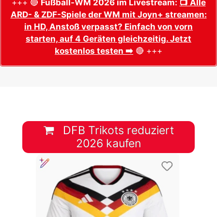
+++ 🔴
Fußball-WM 2026 im Livestream:
📺 Alle
ARD- & ZDF-Spiele der WM mit Joyn+ streamen:
in HD, Anstoß verpasst? Einfach von vorn
starten, auf 4 Geräten gleichzeitig. Jetzt
kostenlos testen ➡️
🔴 +++
DFB Trikots reduziert
2026 kaufen