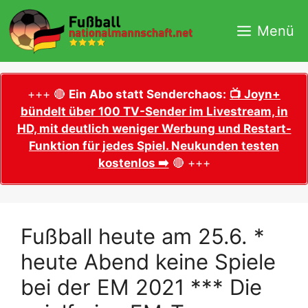
Zum
Inhalt
Menü
springen
+++ 🔴
Ein Abo statt Senderchaos:
📺 Joyn+
bündelt über 100 TV-Sender im Livestream, in
HD, mit deutlich weniger Werbung und Restart-
Funktion für jedes Spiel. Neukunden testen
kostenlos ➡️
🔴 +++
Fußball heute am 25.6. *
heute Abend keine Spiele
bei der EM 2021 *** Die