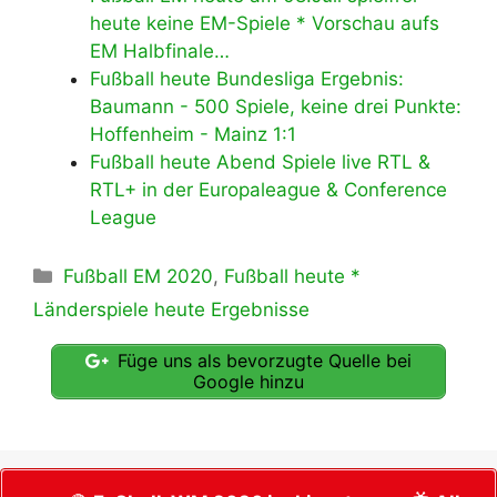
heute keine EM-Spiele * Vorschau aufs
EM Halbfinale…
Fußball heute Bundesliga Ergebnis:
Baumann - 500 Spiele, keine drei Punkte:
Hoffenheim - Mainz 1:1
Fußball heute Abend Spiele live RTL &
RTL+ in der Europaleague & Conference
League
Kategorien
Fußball EM 2020
,
Fußball heute *
Länderspiele heute Ergebnisse
Füge uns als bevorzugte Quelle bei
Google hinzu