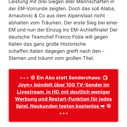
Leistung mit drei Siegen aller Mannschaften in
der EM-Vorrunde zeigten. Doch das soll Alaba,
Arnautovic & Co aus dem Alpenstaat nicht
abhalten vom Träumen. Der erste Sieg bei einer
EM und nun der Einzug ins EM-Achtelfinale! Der
deutsche Teamchef Franco Foda will gegen
Italien das ganz große Historische
schaffen.Italien dagegen greift nach den -
Sternen und träumt vom großen Titel.
+++ 🔴
Ein Abo statt Senderchaos:
📺
Joyn+ bündelt über 100 TV-Sender im
Livestream, in HD, mit deutlich weniger
Werbung und Restart-Funktion für jedes
Spiel. Neukunden testen kostenlos ➡️
🔴
+++