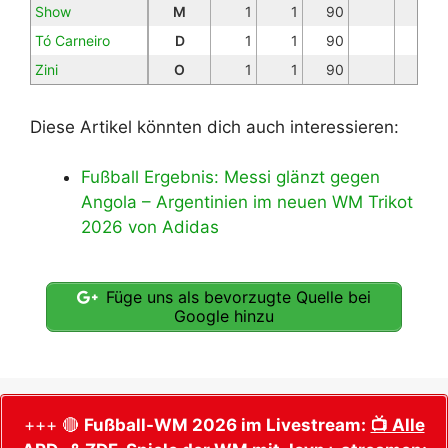
Show
M
1
1
90
Tó Carneiro
D
1
1
90
Zini
O
1
1
90
Diese Artikel könnten dich auch interessieren:
Fußball Ergebnis: Messi glänzt gegen
Angola – Argentinien im neuen WM Trikot
2026 von Adidas
Füge uns als bevorzugte Quelle bei
Google hinzu
+++ 🔴
Fußball-WM 2026 im Livestream:
📺 Alle