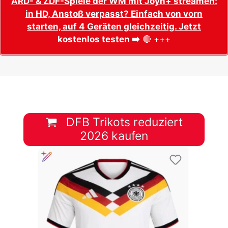
ARD- & ZDF-Spiele der WM mit Joyn+ streamen:
in HD, Anstoß verpasst? Einfach von vorn
starten, auf 4 Geräten gleichzeitig. Jetzt
kostenlos testen ➡️
🔴 +++
DFB Trikots reduziert
2026 kaufen