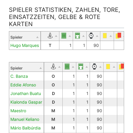
SPIELER STATISTIKEN, ZAHLEN, TORE,
EINSATZZEITEN, GELBE & ROTE
KARTEN
Spieler
Hugo Marques
T
1
1
90
Spieler
C. Banza
O
1
1
90
Eddie Afonso
O
1
1
90
Jonathan Buatu
D
1
1
90
Kialonda Gaspar
D
1
1
90
Maestro
M
1
1
90
Manuel Keliano
M
1
1
90
Mário Balbúrdia
M
1
1
90