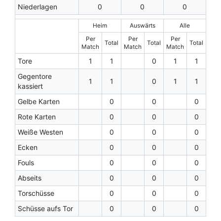
Niederlagen
0
0
0
Heim
Auswärts
Alle
Per
Per
Per
Total
Total
Total
Match
Match
Match
Tore
1
1
0
1
1
Gegentore
1
1
0
1
1
kassiert
Gelbe Karten
0
0
0
Rote Karten
0
0
0
Weiße Westen
0
0
0
Ecken
0
0
0
Fouls
0
0
0
Abseits
0
0
0
Torschüsse
0
0
0
Schüsse aufs Tor
0
0
0