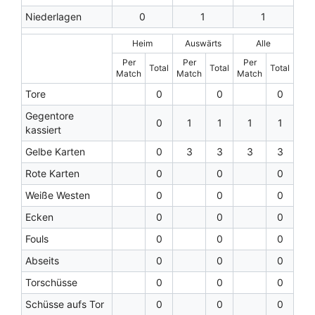
Niederlagen
0
1
1
Heim
Auswärts
Alle
Per
Per
Per
Total
Total
Total
Match
Match
Match
Tore
0
0
0
Gegentore
0
1
1
1
1
kassiert
Gelbe Karten
0
3
3
3
3
Rote Karten
0
0
0
Weiße Westen
0
0
0
Ecken
0
0
0
Fouls
0
0
0
Abseits
0
0
0
Torschüsse
0
0
0
Schüsse aufs Tor
0
0
0