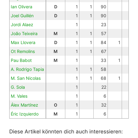
Ian Olivera
D
1
1
90
Joel Guillén
D
1
1
90
Jordi Alaez
1
23
João Teixeira
M
1
1
57
Max Llovera
D
1
1
84
1
Ot Remolins
M
1
1
67
Pau Babot
M
1
33
1
A. Rodrigo Tapia
1
1
58
M. San Nicolas
1
1
68
1
G. Sola
1
22
M. Vales
1
6
Álex Martínez
O
1
32
Éric Izquierdo
M
1
6
Diese Artikel könnten dich auch interessieren: