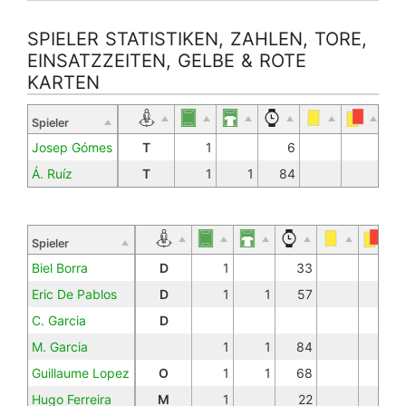
SPIELER STATISTIKEN, ZAHLEN, TORE,
EINSATZZEITEN, GELBE & ROTE
KARTEN
Spieler
Josep Gómes
T
1
6
Á. Ruíz
T
1
1
84
Spieler
Biel Borra
D
1
33
Eric De Pablos
D
1
1
57
C. Garcia
D
M. Garcia
1
1
84
Guillaume Lopez
O
1
1
68
Hugo Ferreira
M
1
22