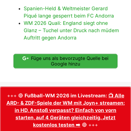
Spanien-Held & Weltmeister Gerard
Piqué lange gesperrt beim FC Andorra
WM 2026 Quali: England siegt ohne
Glanz – Tuchel unter Druck nach müdem
Auftritt gegen Andorra
Füge uns als bevorzugte Quelle bei
Google hinzu
+++ 🔴
Fußball-WM 2026 im Livestream:
📺 Alle
ARD- & ZDF-Spiele der WM mit Joyn+ streamen:
in HD, Anstoß verpasst? Einfach von vorn
starten, auf 4 Geräten gleichzeitig. Jetzt
kostenlos testen ➡️
🔴 +++