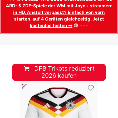
ARD- & ZDF-Spiele der WM mit Joyn+ streamen:
in HD, Anstoß verpasst? Einfach von vorn
starten, auf 4 Geräten gleichzeitig. Jetzt
kostenlos testen ➡️
🔴 +++
DFB Trikots reduziert
2026 kaufen