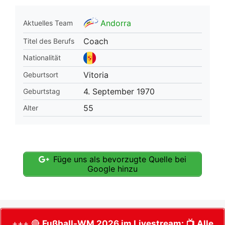
Andorra
Aktuelles Team
Coach
Titel des Berufs
Nationalität
Vitoria
Geburtsort
4. September 1970
Geburtstag
55
Alter
Füge uns als bevorzugte Quelle bei
Google hinzu
+++ 🔴
Fußball-WM 2026 im Livestream:
📺 Alle