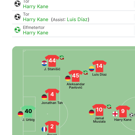
Tor
Harry Kane
Tor
Harry Kane
(
:
Luis Díaz
)
Assist
Elfmetertor
Harry Kane
44
14
J. Stanišić
45
Luis Díaz
Aleksandar
Pavlović
4
Jonathan Tah
10
40
9
Jamal
J. Urbig
Harry Kane
Musiala
2