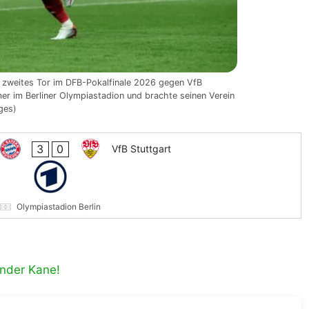
 zweites Tor im DFB-Pokalfinale 2026 gegen VfB
mer im Berliner Olympiastadion und brachte seinen Verein
ges)
3
0
VfB Stuttgart
Olympiastadion Berlin
ender Kane!