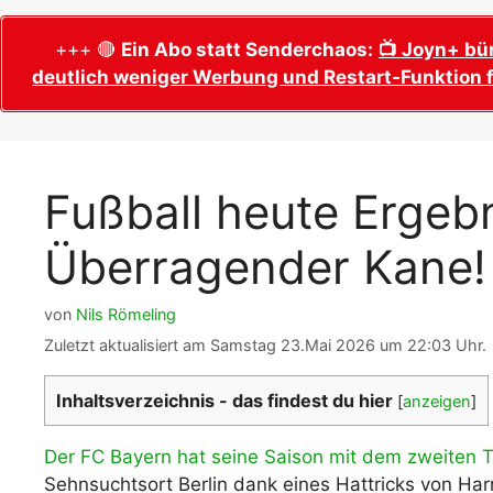
WM 2026 Sech
Termine, Ans
Wer wird Fußball-Weltmeister 2026?
+++ 🔴
Ein Abo statt Senderchaos:
📺 Joyn+ bü
deutlich weniger Werbung und Restart-Funktion f
WM 2026 Acht
Alle WM 2026 Trainer
Termine, Ans
Panini WM 2026 Sticker
WM 2026 Vier
Spielorte, T
Panini WM 2026 Stickerkollektion
Fußball heute Ergebn
WM 2026 Halb
Alle Fußball Weltmeister
Anstoßzeiten
Überragender Kane!
Adidas Trionda: offizielle WM 2026
WM 2026 Spie
Spielball
Spielort Mia
Alle Nationalspieler der FIFA Fußball WM
von
Nils Römeling
WM 2026 Fina
2026
Zuletzt aktualisiert am Samstag 23.Mai 2026 um 22:03 Uhr.
Weltmeister, 
WM 2026 Qualifikation in Europa: Tabelle
Fußball WM 
& Spielplan
Inhaltsverzeichnis - das findest du hier
[
anzeigen
]
Ausfüllen &
Der FC Bayern hat seine Saison mit dem zweiten Ti
Fußball WM 20
PDF zum Dow
Sehnsuchtsort Berlin dank eines Hattricks von Har