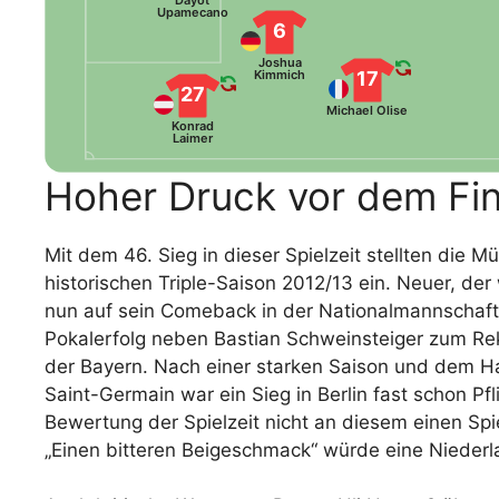
Dayot
Upamecano
6
Joshua
Kimmich
17
27
Michael Olise
Konrad
Laimer
Hoher Druck vor dem Fina
Mit dem 46. Sieg in dieser Spielzeit stellten die
historischen Triple-Saison 2012/13 ein. Neuer, d
nun auf sein Comeback in der Nationalmannschaft 
Pokalerfolg neben Bastian Schweinsteiger zum Reko
der Bayern. Nach einer starken Saison und dem H
Saint-Germain war ein Sieg in Berlin fast schon P
Bewertung der Spielzeit nicht an diesem einen Sp
„Einen bitteren Beigeschmack“ würde eine Niederla