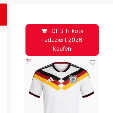
B
plan &
lplan &
DFB Trikots
reduziert 2026
lplan &
kaufen
 & Tabelle
 & Tabelle
 & Tabelle
 & Tabelle