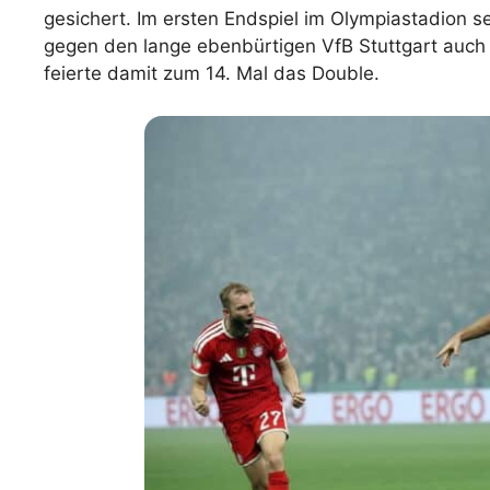
gesichert. Im ersten Endspiel im Olympiastadion s
WM 2026 Spie
gegen den lange ebenbürtigen VfB Stuttgart auch
downloaden &
feierte damit zum 14. Mal das Double.