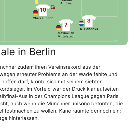
Chema
Andrés
10
Chris Führich
3
7
R. Hendriks
Maximilian
Mittelstädt
le in Berlin
 Münchner zudem ihren Vereinsrekord aus der
er wegen erneuter Probleme an der Wade fehlte und
hoffen darf, krönte sich mit seinem siebten
rdsieger. Im Vorfeld war der Druck klar aufseiten
albfinal-Aus in der Champions League gegen Paris
flicht, auch wenn die Münchner unisono betonten, die
iel festmachen zu wollen. Kane räumte dennoch ein:
ge hinterlassen.