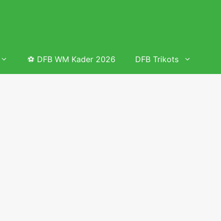
⚽ DFB WM Kader 2026
DFB Trikots
 & Tabelle
Frauenfußball heute
Deutschland Frauen Fußball Nationalmannschaft
 & Tabelle
Deutschland Frauen Länderspiele 2026 – DFB Spielplan
2026
lplan &
Deutschland Frauen Länderspiele 2025 – DFB Spielplan
2025
lplan &
Deutsche Frauen Nationalmannschaft DFB Kader 2025 &
Erfolge
elplan &