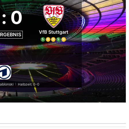
:
0
VfB Stuttgart
RGEBNIS
S
U
U
S
U
Jablonski
Halbzeit: 0-0
|