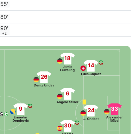
55'
80'
90'
+2
18
14
Jamie
Leweling
Luca Jaquez
26
Deniz Undav
6
Angelo Stiller
9
33
24
Ermedin
Alexander
J. Chabot
Demirović
Nübel
30