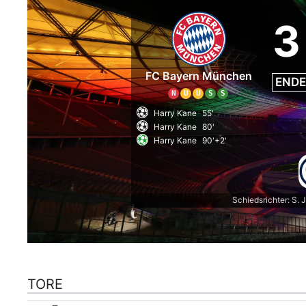
3
FC Bayern München
ENDE
N
U
U
S
S
Harry Kane
55'
Harry Kane
80'
Harry Kane
90'+2'
Schiedsrichter: S. 
TORE