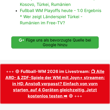
Kosovo, Türkei, Rumänien
Fußball WM Playoffs heute - 1:0 Ergebnis
* Wer zeigt Länderspiel Türkei -
Rumänien im Free-TV?
Füge uns als bevorzugte Quelle bei
Google hinzu
+++ 🔴
Fußball-WM 2026 im Livestream:
📺 Alle
ARD- & ZDF-Spiele der WM mit Joyn+ streamen:
in HD, Anstoß verpasst? Einfach von vorn
starten, auf 4 Geräten gleichzeitig. Jetzt
kostenlos testen ➡️
🔴 +++