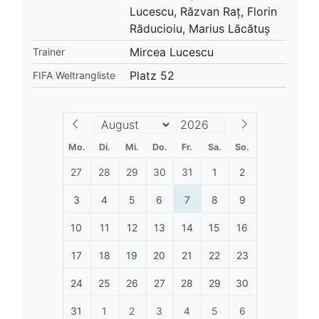
Lucescu, Răzvan Raț, Florin
Răducioiu, Marius Lăcătuș
Mircea Lucescu
Trainer
Platz 52
FIFA Weltrangliste
Mo.
Di.
Mi.
Do.
Fr.
Sa.
So.
27
28
29
30
31
1
2
3
4
5
6
7
8
9
10
11
12
13
14
15
16
17
18
19
20
21
22
23
24
25
26
27
28
29
30
31
1
2
3
4
5
6