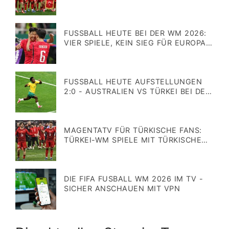
TV ÜBERTRAGUNG NUR BEI
Veröffentlicht
MAGENTATV
am
FUSSBALL HEUTE BEI DER WM 2026: V
IER SPIELE, KEIN SIEG FÜR EUROPAS T
EAMS GEGEN ASIEN
Veröffentlicht
am
FUSSBALL HEUTE AUFSTELLUNGEN 2
:0 - AUSTRALIEN VS TÜRKEI BEI DER W
M 2026
Veröffentlicht
am
MAGENTATV FÜR TÜRKISCHE FANS:
TÜRKEI-WM SPIELE MIT TÜRKISCHEM
KOMMENTAR
Veröffentlicht
am
DIE FIFA FUSBALL WM 2026 IM TV -
SICHER ANSCHAUEN MIT VPN
Veröffentlicht
am