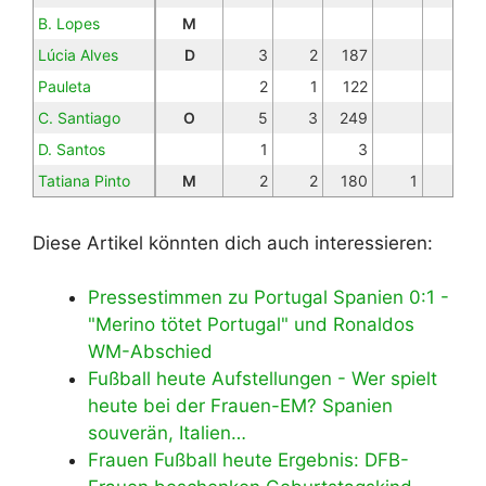
B. Lopes
M
Lúcia Alves
D
3
2
187
Pauleta
2
1
122
C. Santiago
O
5
3
249
D. Santos
1
3
Tatiana Pinto
M
2
2
180
1
Diese Artikel könnten dich auch interessieren:
Pressestimmen zu Portugal Spanien 0:1 -
"Merino tötet Portugal" und Ronaldos
WM-Abschied
Fußball heute Aufstellungen - Wer spielt
heute bei der Frauen-EM? Spanien
souverän, Italien…
Frauen Fußball heute Ergebnis: DFB-