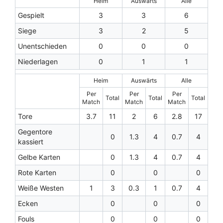
Heim
Auswärts
Alle
Gespielt
3
3
6
Siege
3
2
5
Unentschieden
0
0
0
Niederlagen
0
1
1
Heim
Auswärts
Alle
Per
Per
Per
Total
Total
Total
Match
Match
Match
Tore
3.7
11
2
6
2.8
17
Gegentore
0
1.3
4
0.7
4
kassiert
Gelbe Karten
0
1.3
4
0.7
4
Rote Karten
0
0
0
Weiße Westen
1
3
0.3
1
0.7
4
Ecken
0
0
0
Fouls
0
0
0