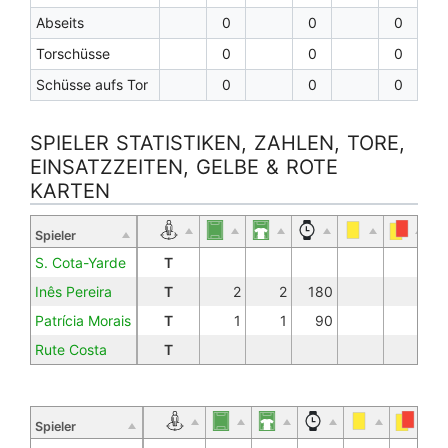
Abseits
0
0
0
Torschüsse
0
0
0
Schüsse aufs Tor
0
0
0
SPIELER STATISTIKEN, ZAHLEN, TORE,
EINSATZZEITEN, GELBE & ROTE
KARTEN
Spieler
S. Cota-Yarde
T
Inês Pereira
T
2
2
180
Patrícia Morais
T
1
1
90
Rute Costa
T
Spieler