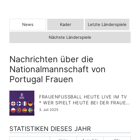
News
Kader
Letzte Länderspiele
Nächste Länderspiele
Nachrichten über die
Nationalmannschaft von
Portugal Frauen
FRAUENFUSSBALL HEUTE LIVE IM TV *
WER SPIELT HEUTE BEI DER FRAUEN E
M 2025? WO SIND DIE SPIELE ZU S
Veröffentlicht
3. Juli 2025
EHEN?
am
STATISTIKEN DIESES JAHR