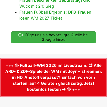
Frauen beschenken Geburtstagskind
Wück mit 2:0 Sieg
Frauen Fußball Ergebnis: DFB-Frauen
lösen WM 2027 Ticket
Füge uns als bevorzugte Quelle bei
Google hinzu
+++ 🔴
Fußball-WM 2026 im Livestream:
📺 Alle
ARD- & ZDF-Spiele der WM mit Joyn+ streamen:
in HD, Anstoß verpasst? Einfach von vorn
starten, auf 4 Geräten gleichzeitig. Jetzt
kostenlos testen ➡️
🔴 +++