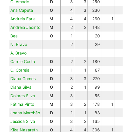
C. Amado
D
3
3
250
Ana Capeta
O
4
3
236
Andreia Faria
M
4
4
260
1
Andreia Jacinto
M
2
2
148
Bea
O
1
20
N. Bravo
2
29
A. Bravo
Carole Costa
D
2
2
180
C. Correia
D
1
1
87
Diana Gomes
D
3
3
270
Diana Silva
O
2
1
99
Dolores Silva
M
3
55
Fátima Pinto
M
3
2
178
1
Joana Marchão
D
1
1
83
Jéssica Silva
O
3
2
165
Kika Nazareth
O
4
4
306
1