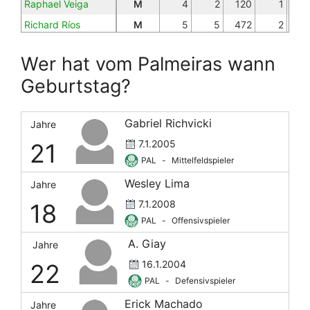
Raphael Veiga
M
4
2
120
1
Richard Ríos
M
5
5
472
2
Thalys
M
Wer hat vom Palmeiras wann
Vanderlan
D
2
1
104
Geburtstag?
Vitor Roque
O
5
4
284
Gabriel Richvicki
Jahre
7.1.2005
21
PAL
-
Mittelfeldspieler
Wesley Lima
Jahre
7.1.2008
18
PAL
-
Offensivspieler
A. Giay
Jahre
16.1.2004
22
PAL
-
Defensivspieler
Erick Machado
Jahre