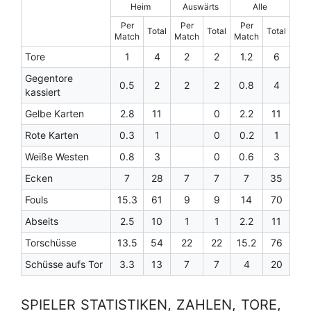
Heim
Auswärts
Alle
Per
Per
Per
Total
Total
Total
Match
Match
Match
Tore
1
4
2
2
1.2
6
Gegentore
0.5
2
2
2
0.8
4
kassiert
Gelbe Karten
2.8
11
0
2.2
11
Rote Karten
0.3
1
0
0.2
1
Weiße Westen
0.8
3
0
0.6
3
Ecken
7
28
7
7
7
35
Fouls
15.3
61
9
9
14
70
Abseits
2.5
10
1
1
2.2
11
Torschüsse
13.5
54
22
22
15.2
76
Schüsse aufs Tor
3.3
13
7
7
4
20
SPIELER STATISTIKEN, ZAHLEN, TORE,