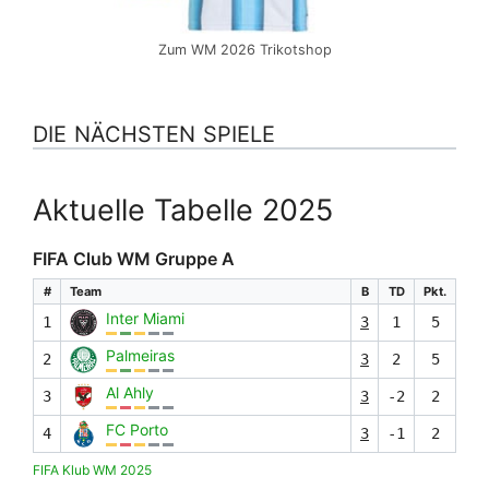
Zum WM 2026 Trikotshop
DIE NÄCHSTEN SPIELE
Aktuelle Tabelle 2025
FIFA Club WM Gruppe A
#
Team
B
TD
Pkt.
Inter Miami
1
3
1
5
Palmeiras
2
3
2
5
Al Ahly
3
3
-2
2
FC Porto
4
3
-1
2
FIFA Klub WM 2025