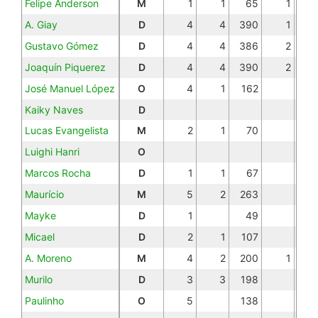
Felipe Anderson
M
1
1
65
1
A. Giay
D
4
4
390
1
Gustavo Gómez
D
4
4
386
2
Joaquín Piquerez
D
4
4
390
2
José Manuel López
O
4
1
162
Kaiky Naves
D
Lucas Evangelista
M
2
1
70
Luighi Hanri
O
Marcos Rocha
D
1
1
67
Maurício
M
5
2
263
Mayke
D
1
49
Micael
D
2
1
107
A. Moreno
M
4
2
200
1
Murilo
D
3
3
198
Paulinho
O
5
138