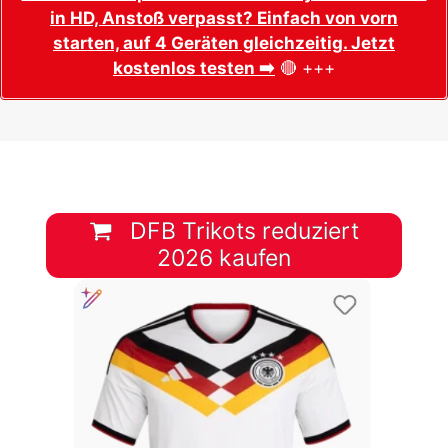
in HD, Anstoß verpasst? Einfach von vorn
starten, auf 4 Geräten gleichzeitig. Jetzt
kostenlos testen ➡️
🔴 +++
DFB Trikots reduziert
2026 kaufen