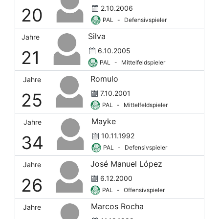
2.10.2006
20
PAL
-
Defensivspieler
Silva
Jahre
6.10.2005
21
PAL
-
Mittelfeldspieler
Romulo
Jahre
7.10.2001
25
PAL
-
Mittelfeldspieler
Mayke
Jahre
10.11.1992
34
PAL
-
Defensivspieler
José Manuel López
Jahre
6.12.2000
26
PAL
-
Offensivspieler
Marcos Rocha
Jahre