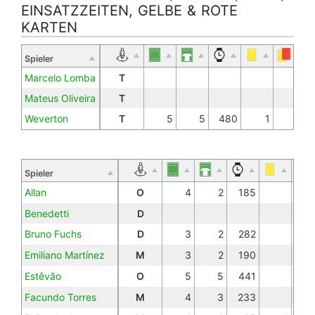
EINSATZZEITEN, GELBE & ROTE
KARTEN
Spieler
Marcelo Lomba
T
Mateus Oliveira
T
Weverton
T
5
5
480
1
Spieler
Allan
O
4
2
185
Benedetti
D
Bruno Fuchs
D
3
2
282
Emiliano Martínez
M
3
2
190
Estêvão
O
5
5
441
Facundo Torres
M
4
3
233