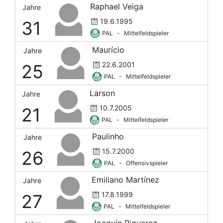
Raphael Veiga
Jahre
19.6.1995
31
PAL
-
Mittelfeldspieler
Maurício
Jahre
22.6.2001
25
PAL
-
Mittelfeldspieler
Larson
Jahre
10.7.2005
21
PAL
-
Mittelfeldspieler
Paulinho
Jahre
15.7.2000
26
PAL
-
Offensivspieler
Emiliano Martínez
Jahre
17.8.1999
27
PAL
-
Mittelfeldspieler
Joaquín Piquerez