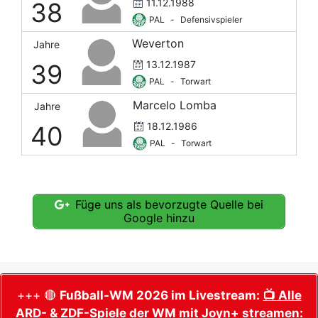
11.12.1988
38
PAL
-
Defensivspieler
Weverton
Jahre
13.12.1987
39
PAL
-
Torwart
Marcelo Lomba
Jahre
18.12.1986
40
PAL
-
Torwart
Füge uns als bevorzugte Quelle bei
Google hinzu
+++ 🔴
Fußball-WM 2026 im Livestream:
📺 Alle
ARD- & ZDF-Spiele der WM mit Joyn+ streamen: