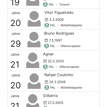
19
PAL
-
Torwart
Vitor Figueiredo
Jahre
3.3.2006
20
PAL
-
Mittelfeldspieler
Bruno Rodrigues
Jahre
7.3.1997
29
PAL
-
Offensivspieler
Agner
Jahre
22.3.2005
21
PAL
-
Offensivspieler
Rafael Coutinho
Jahre
24.3.2006
20
PAL
-
Mittelfeldspieler
Gilberto
Jahre
27.3.2005
21