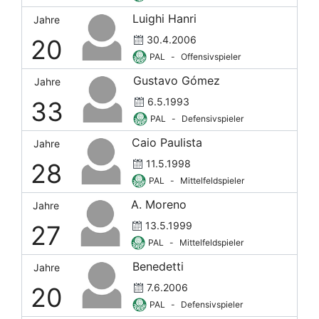
Luighi Hanri
Jahre
30.4.2006
20
PAL
-
Offensivspieler
Gustavo Gómez
Jahre
6.5.1993
33
PAL
-
Defensivspieler
Caio Paulista
Jahre
11.5.1998
28
PAL
-
Mittelfeldspieler
A. Moreno
Jahre
13.5.1999
27
PAL
-
Mittelfeldspieler
Benedetti
Jahre
7.6.2006
20
PAL
-
Defensivspieler