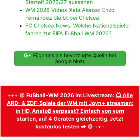
Startelf 2026/27 aussehen
WM 2026 Video: Xabi Alonso: Enzo
Fernández bleibt bei Chelsea
FC Chelsea News: Welche Nationalspieler
fahren zur FIFA Fußball WM 2026?
Füge uns als bevorzugte Quelle bei
Google hinzu
+++ 🔴
Fußball-WM 2026 im Livestream:
📺 Alle
ARD- & ZDF-Spiele der WM mit Joyn+ streamen:
in HD, Anstoß verpasst? Einfach von vorn
starten, auf 4 Geräten gleichzeitig. Jetzt
kostenlos testen ➡️
🔴 +++