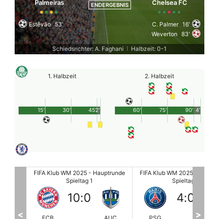
Palmeiras
Chelsea FC
ENDERGEBNIS
Estêvão
53'
C. Palmer
16'
Weverton
83'
Schiedsrichter: A. Faghani
Halbzeit: 0-1
|
1. Halbzeit
2. Halbzeit
15'
30'
45'
2'
60'
75'
90'
4'
ptrunde
FIFA Klub WM 2025 - Hauptrunde
FIFA Klub WM 2025 - Hauptr
Spieltag 1
Spieltag 1
4
:
0
0
:
0
<
>
AUC
PSG
ATL
PAL
PO