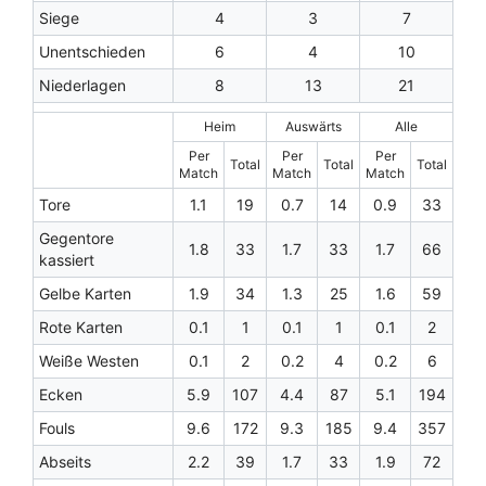
Siege
4
3
7
Unentschieden
6
4
10
Niederlagen
8
13
21
Heim
Auswärts
Alle
Per
Per
Per
Total
Total
Total
Match
Match
Match
Tore
1.1
19
0.7
14
0.9
33
Gegentore
1.8
33
1.7
33
1.7
66
kassiert
Gelbe Karten
1.9
34
1.3
25
1.6
59
Rote Karten
0.1
1
0.1
1
0.1
2
Weiße Westen
0.1
2
0.2
4
0.2
6
Ecken
5.9
107
4.4
87
5.1
194
Fouls
9.6
172
9.3
185
9.4
357
Abseits
2.2
39
1.7
33
1.9
72