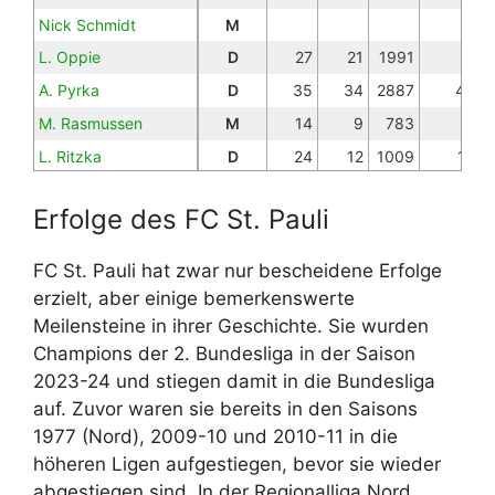
Nick Schmidt
M
L. Oppie
D
27
21
1991
A. Pyrka
D
35
34
2887
4
M. Rasmussen
M
14
9
783
L. Ritzka
D
24
12
1009
1
J. Robatsch
D
Erfolge des FC St. Pauli
Romeo Aigbekaen
O
M. Saliakas
D
20
12
1272
3
FC St. Pauli hat zwar nur bescheidene Erfolge
J. Sands
M
28
27
2331
5
erzielt, aber einige bemerkenswerte
D. Sinani
O
33
25
2280
4
Meilensteine in ihrer Geschichte. Sie wurden
Champions der 2. Bundesliga in der Saison
F. Stevens
D
1
26
2023-24 und stiegen damit in die Bundesliga
H. Wahl
D
33
32
2921
1
auf. Zuvor waren sie bereits in den Saisons
1977 (Nord), 2009-10 und 2010-11 in die
höheren Ligen aufgestiegen, bevor sie wieder
abgestiegen sind. In der Regionalliga Nord