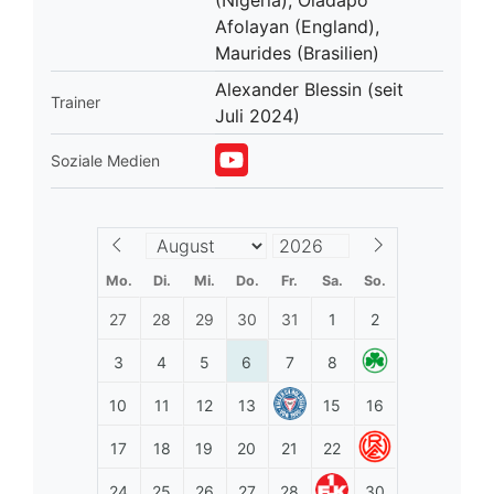
Afolayan (England),
Maurides (Brasilien)
Alexander Blessin (seit
Trainer
Juli 2024)
Soziale Medien
Mo.
Di.
Mi.
Do.
Fr.
Sa.
So.
27
28
29
30
31
1
2
3
4
5
6
7
8
10
11
12
13
15
16
17
18
19
20
21
22
24
25
26
27
28
30