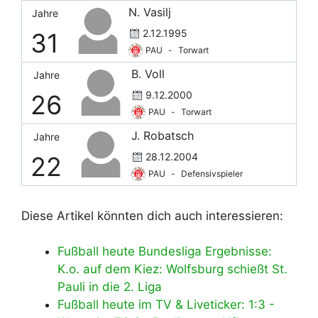
N. Vasilj
Jahre
2.12.1995
31
PAU
-
Torwart
B. Voll
Jahre
9.12.2000
26
PAU
-
Torwart
J. Robatsch
Jahre
28.12.2004
22
PAU
-
Defensivspieler
Diese Artikel könnten dich auch interessieren:
Fußball heute Bundesliga Ergebnisse:
K.o. auf dem Kiez: Wolfsburg schießt St.
Pauli in die 2. Liga
Fußball heute im TV & Liveticker: 1:3 -