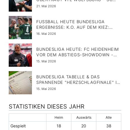
ADERBORN HEUTE LIVE IM FREE-TV?
Veröffentlicht
21. Mai 2026
am
FUSSBALL HEUTE BUNDESLIGA E
RGEBNISSE: K.O. AUF DEM KIEZ: W
OLFSBURG SCHIESST ST. PAULI IN DI
Veröffentlicht
16. Mai 2026
E 2. LIGA
am
BUNDESLIGA HEUTE: FC HEIDENHEIM
VOR DEM ABSTIEGS-SHOWDOWN -
BLICK AUFS PARALLELSPIEL
Veröffentlicht
15. Mai 2026
am
BUNDESLIGA TABELLE & DAS
SPANNENDE "HERZSCHLAGFINALE" IM
ABSTIEGSKAMPF - WER BLEIBT
Veröffentlicht
15. Mai 2026
ERSTKLASSIG?
am
STATISTIKEN DIESES JAHR
Heim
Auswärts
Alle
Gespielt
18
20
38