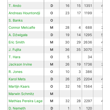
T. Ando
D
16
15
1351
4
Andreas Hountondji
O
23
17
1199
1
S. Banks
O
Connor Metcalfe
M
28
4
688
2
A. Dźwigała
D
19
14
1295
5
Eric Smith
M
30
29
2636
4
J. Fujita
M
36
35
3070
7
T. Hara
O
5
34
Jackson Irvine
M
26
19
1736
2
R. Jones
O
10
3
386
Karol Mets
D
26
25
2204
4
Martijn Kaars
O
32
16
1564
2
Marwin Schmitz
M
Mathias Pereira Lage
M
32
28
2297
4
D. Nemeth
D
1
1
120