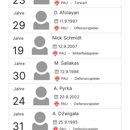
PAU
-
Torwart
O. Afolayan
Jahre
11.9.1997
29
PAU
-
Offensivspieler
Nick Schmidt
Jahre
12.9.2007
19
PAU
-
Mittelfeldspieler
M. Saliakas
Jahre
12.9.1996
30
PAU
-
Defensivspieler
A. Pyrka
Jahre
20.9.2002
24
PAU
-
Defensivspieler
A. Dźwigała
Jahre
25.9.1995
31
PAU
-
Defensivspieler