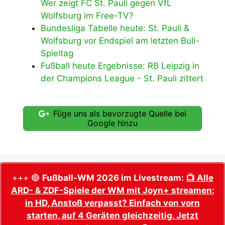
Wer zeigt FC St. Pauli gegen VfL
Wolfsburg im Free-TV?
Bundesliga Tabelle heute: St. Pauli &
Wolfsburg vor Endspiel am letzten Buli-
Spieltag
Fußball heute Ergebnisse: RB Leipzig in
der Champions League - St. Pauli zittert
Füge uns als bevorzugte Quelle bei
Google hinzu
+++ 🔴
Fußball-WM 2026 im Livestream:
📺 Alle
ARD- & ZDF-Spiele der WM mit Joyn+ streamen:
in HD, Anstoß verpasst? Einfach von vorn
starten, auf 4 Geräten gleichzeitig. Jetzt