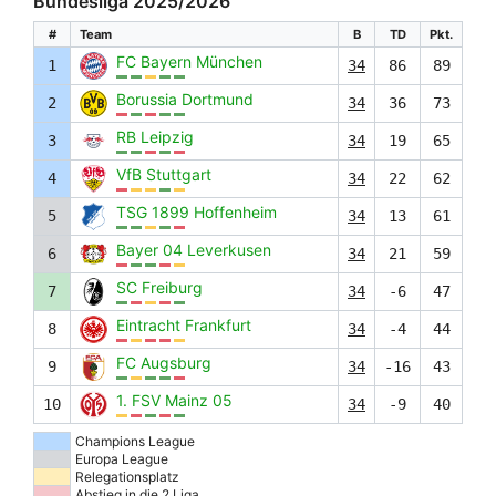
Bundesliga 2025/2026
#
Team
B
TD
Pkt.
FC Bayern München
1
34
86
89
Borussia Dortmund
2
34
36
73
RB Leipzig
3
34
19
65
VfB Stuttgart
4
34
22
62
TSG 1899 Hoffenheim
5
34
13
61
Bayer 04 Leverkusen
6
34
21
59
SC Freiburg
7
34
-6
47
Eintracht Frankfurt
8
34
-4
44
FC Augsburg
9
34
-16
43
1. FSV Mainz 05
10
34
-9
40
Champions League
Europa League
Relegationsplatz
Abstieg in die 2.Liga