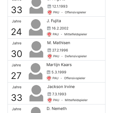
12.1.1993
33
PAU
-
Offensivspieler
J. Fujita
Jahre
16.2.2002
24
PAU
-
Mittelfeldspieler
M. Mathisen
Jahre
27.2.1996
30
PAU
-
Defensivspieler
Martijn Kaars
Jahre
5.3.1999
27
PAU
-
Offensivspieler
Jackson Irvine
Jahre
7.3.1993
33
PAU
-
Mittelfeldspieler
D. Nemeth
Jahre