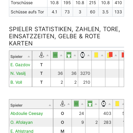
Torschüsse
10.8
195
10.8
215
10.8
410
Schüsse aufs Tor
4.1
73
3
60
3.5
133
SPIELER STATISTIKEN, ZAHLEN, TORE,
EINSATZZEITEN, GELBE & ROTE
KARTEN
Spieler
E. Gazdov
T
N. Vasilj
T
36
36
3270
B. Voll
T
2
2
210
Spieler
Abdoulie Ceesay
O
24
403
5
O. Afolayan
O
9
2
283
1
E. Ahlstrand
M