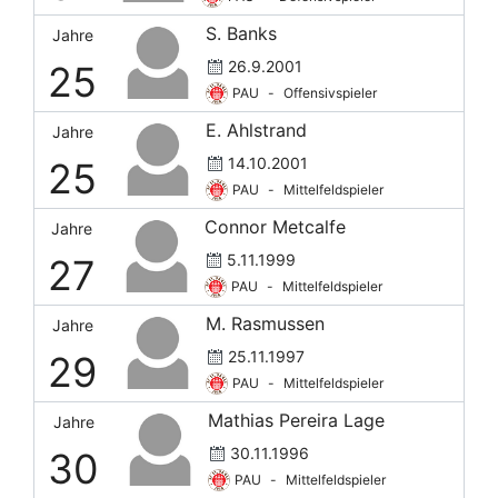
S. Banks
Jahre
26.9.2001
25
PAU
-
Offensivspieler
E. Ahlstrand
Jahre
14.10.2001
25
PAU
-
Mittelfeldspieler
Connor Metcalfe
Jahre
5.11.1999
27
PAU
-
Mittelfeldspieler
M. Rasmussen
Jahre
25.11.1997
29
PAU
-
Mittelfeldspieler
Mathias Pereira Lage
Jahre
30.11.1996
30
PAU
-
Mittelfeldspieler