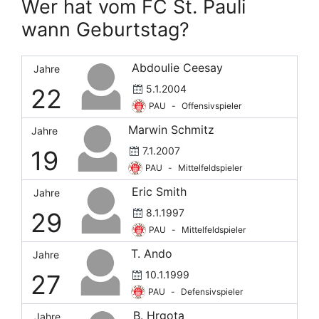
Wer hat vom FC St. Pauli
wann Geburtstag?
Abdoulie Ceesay
Jahre
5.1.2004
22
PAU
-
Offensivspieler
Marwin Schmitz
Jahre
7.1.2007
19
PAU
-
Mittelfeldspieler
Eric Smith
Jahre
8.1.1997
29
PAU
-
Mittelfeldspieler
T. Ando
Jahre
10.1.1999
27
PAU
-
Defensivspieler
B. Hrgota
Jahre