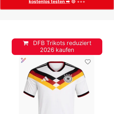
kostenlos testen ➡️
🔴 +++
DFB Trikots reduziert
2026 kaufen