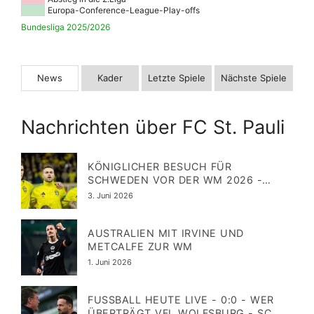
Europa-Conference-League-Play-offs
Bundesliga 2025/2026
News
Kader
Letzte Spiele
Nächste Spiele
Nachrichten über FC St. Pauli
KÖNIGLICHER BESUCH FÜR
SCHWEDEN VOR DER WM 2026 -
TOPSTÜRMER GYÖKERES VOR
Veröffentlicht
3. Juni 2026
COMEBACK
am
AUSTRALIEN MIT IRVINE UND
METCALFE ZUR WM
Veröffentlicht
1. Juni 2026
am
FUSSBALL HEUTE LIVE - 0:0 - WER Ü
BERTRÄGT VFL WOLFSBURG - SC P