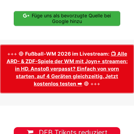
Füge uns als bevorzugte Quelle bei
Google hinzu
+++ 🔴
Fußball-WM 2026 im Livestream:
📺 Alle
ARD- & ZDF-Spiele der WM mit Joyn+ streamen:
in HD, Anstoß verpasst? Einfach von vorn
starten, auf 4 Geräten gleichzeitig. Jetzt
kostenlos testen ➡️
🔴 +++
DFB Trikots reduziert