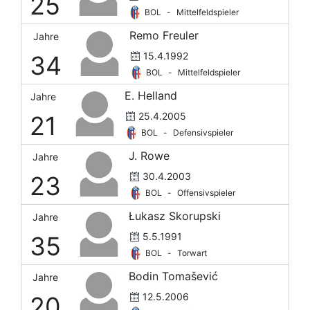
25
BOL
-
Mittelfeldspieler
Remo Freuler
Jahre
15.4.1992
34
BOL
-
Mittelfeldspieler
E. Helland
Jahre
25.4.2005
21
BOL
-
Defensivspieler
J. Rowe
Jahre
30.4.2003
23
BOL
-
Offensivspieler
Łukasz Skorupski
Jahre
5.5.1991
35
BOL
-
Torwart
Bodin Tomašević
Jahre
12.5.2006
20