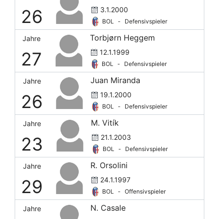
3.1.2000
26
Riccardo Gnudi
BOL
-
Defensivspieler
J. Rowe
O
40
26
2315
3
Torbjørn Heggem
Jahre
Santiago Castro
O
47
37
3191
3
12.1.1999
27
Simon Sohm
M
15
9
792
1
BOL
-
Defensivspieler
Simone Negri
Juan Miranda
Jahre
Stefan Posch
D
19.1.2000
26
I. Sulemana
M
3
44
1
BOL
-
Defensivspieler
Torbjørn Heggem
D
35
29
2601
1
M. Vitík
Jahre
M. Vitík
D
29
21
1979
6
21.1.2003
23
N. Zortea
D
42
24
2582
3
BOL
-
Defensivspieler
R. Orsolini
Jahre
24.1.1997
29
BOL
-
Offensivspieler
N. Casale
Jahre