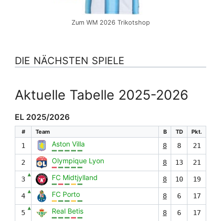
Zum WM 2026 Trikotshop
DIE NÄCHSTEN SPIELE
Aktuelle Tabelle 2025-2026
EL 2025/2026
#
Team
B
TD
Pkt.
Aston Villa
1
8
8
21
Olympique Lyon
2
8
13
21
▲
FC Midtjylland
3
8
10
19
▲
FC Porto
4
8
6
17
▲
Real Betis
5
8
6
17