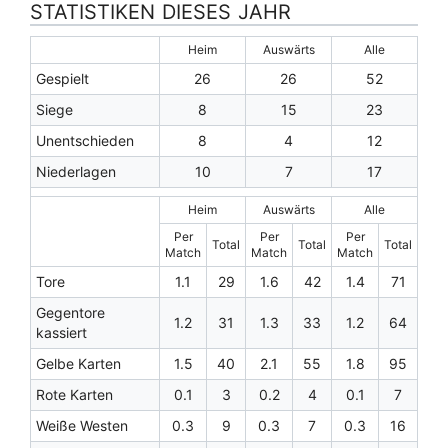
STATISTIKEN DIESES JAHR
Heim
Auswärts
Alle
Gespielt
26
26
52
Siege
8
15
23
Unentschieden
8
4
12
Niederlagen
10
7
17
Heim
Auswärts
Alle
Per
Per
Per
Total
Total
Total
Match
Match
Match
Tore
1.1
29
1.6
42
1.4
71
Gegentore
1.2
31
1.3
33
1.2
64
kassiert
Gelbe Karten
1.5
40
2.1
55
1.8
95
Rote Karten
0.1
3
0.2
4
0.1
7
Weiße Westen
0.3
9
0.3
7
0.3
16