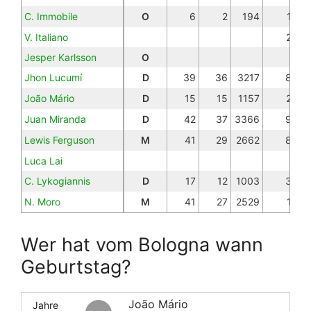
C. Immobile
O
6
2
194
1
V. Italiano
2
Jesper Karlsson
O
Jhon Lucumí
D
39
36
3217
8
João Mário
D
15
15
1157
2
Juan Miranda
D
42
37
3366
9
Lewis Ferguson
M
41
29
2662
8
Luca Lai
C. Lykogiannis
D
17
12
1003
3
N. Moro
M
41
27
2529
1
J. Odgaard
O
37
20
1809
2
Wer hat vom Bologna wann
R. Orsolini
O
48
30
2673
3
Geburtstag?
Petar Markovic
D
T. Pobega
M
35
23
1925
3
João Mário
Remo Freuler
Jahre
M
39
36
3078
6