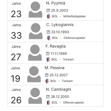
N. Pyyhtiä
Jahre
25.9.2003
23
BOL
-
Mittelfeldspieler
C. Lykogiannis
Jahre
22.10.1993
33
BOL
-
Defensivspieler
F. Ravaglia
Jahre
11.11.1999
27
BOL
-
Torwart
M. Pessina
Jahre
25.12.2007
19
BOL
-
Torwart
N. Cambiaghi
Jahre
28.12.2000
26
BOL
-
Offensivspieler