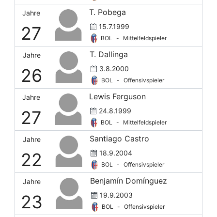
T. Pobega
Jahre
15.7.1999
27
BOL
-
Mittelfeldspieler
T. Dallinga
Jahre
3.8.2000
26
BOL
-
Offensivspieler
Lewis Ferguson
Jahre
24.8.1999
27
BOL
-
Mittelfeldspieler
Santiago Castro
Jahre
18.9.2004
22
BOL
-
Offensivspieler
Benjamín Domínguez
Jahre
19.9.2003
23
BOL
-
Offensivspieler