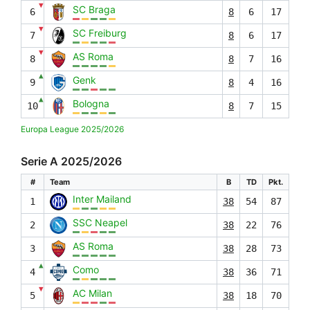
▼
SC Braga
6
8
6
17
▼
SC Freiburg
7
8
6
17
▼
AS Roma
8
8
7
16
▲
Genk
9
8
4
16
▲
Bologna
10
8
7
15
Europa League 2025/2026
Serie A 2025/2026
#
Team
B
TD
Pkt.
Inter Mailand
1
38
54
87
SSC Neapel
2
38
22
76
AS Roma
3
38
28
73
▲
Como
4
38
36
71
▼
AC Milan
5
38
18
70