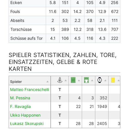
Ecken
5.8
151
4
105
4.9
256
Fouls
11.6
302
14.2
370
12.9
672
Abseits
2
53
2.2
58
2.1
111
Torschüsse
15
389
12.2
318
13.6
707
Schüsse aufs Tor
4.1
106
4.5
116
4.3
222
SPIELER STATISTIKEN, ZAHLEN, TORE,
EINSATZZEITEN, GELBE & ROTE
KARTEN
Spieler
Matteo Franceschelli
T
M. Pessina
T
4
3
352
F. Ravaglia
T
22
21
1949
4
Ukko Happonen
T
Łukasz Skorupski
T
28
28
2405
3