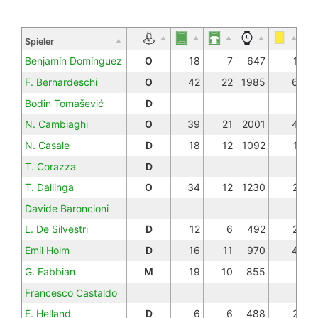
Spieler
Benjamín Domínguez
O
18
7
647
1
F. Bernardeschi
O
42
22
1985
6
Bodin Tomašević
D
N. Cambiaghi
O
39
21
2001
4
N. Casale
D
18
12
1092
1
T. Corazza
D
T. Dallinga
O
34
12
1230
2
Davide Baroncioni
L. De Silvestri
D
12
6
492
2
Emil Holm
D
16
11
970
4
G. Fabbian
M
19
10
855
Francesco Castaldo
E. Helland
D
6
6
488
2